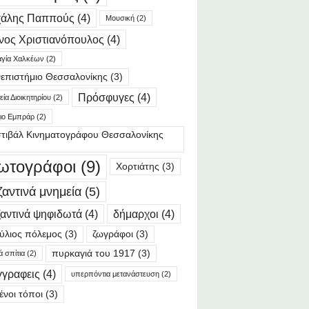
χάλης Παππούς
(4)
Μουσική
(2)
νος Χριστιανόπουλος
(4)
γία Χαλκέων
(2)
επιστήμιο Θεσσαλονίκης
(3)
Πρόσφυγες
(4)
ία Διοικητηρίου
(2)
ιο Εμπράρ
(2)
τιβάλ Κινηματογράφου Θεσσαλονίκης
ωτογράφοι
(9)
Χορτιάτης
(3)
ζαντινά μνημεία
(5)
αντινά ψηφιδωτά
(4)
δήμαρχοι
(4)
ύλιος πόλεμος
(3)
ζωγράφοι
(3)
πυρκαγιά του 1917
(3)
ά σπίτια
(2)
γγραφεις
(4)
υπερπόντια μετανάστευση
(2)
ένοι τόποι
(3)