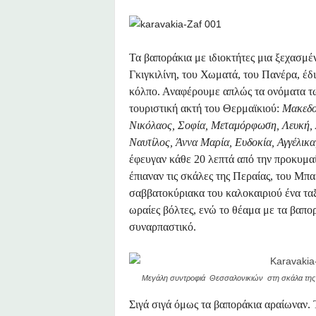
Τα βαποράκια με ιδιοκτήτες μια ξεχασμ
Γκιγκιλίνη, του Χωματά, του Πανέρα, έδι
κόλπο. Αναφέρουμε απλώς τα ονόματα τω
τουριστική ακτή του Θερμαϊκιού:
Μακεδον
Νικόλαος, Σοφία, Μεταμόρφωση, Λευκή,
Ναυτίλος, Άννα Μαρία, Ευδοκία, Αγγέλικα
έφευγαν κάθε 20 λεπτά από την προκυμα
έπιαναν τις σκάλες της Περαίας, του Μπαξ
σαββατοκύριακα του καλοκαιριού ένα ταξί
ωραίες βόλτες, ενώ το θέαμα με τα βαπο
συναρπαστικό.
Μεγάλη συντροφιά Θεσσαλονικιών στη σκάλα της Α
Σιγά σιγά όμως τα βαποράκια αραίωναν.