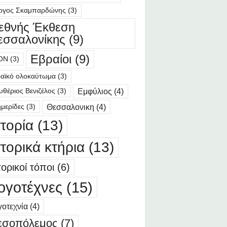
ργος Σκαμπαρδώνης
(3)
ιεθνής Έκθεση
εσσαλονίκης
(9)
Εβραίοι
(9)
ΟΝ
(3)
αϊκό ολοκαύτωμα
(3)
Εμφύλιος
(4)
υθέριος Βενιζέλος
(3)
Θεσσαλονικη
(4)
μερίδες
(3)
στορία
(13)
στορικά κτήρια
(13)
τορικοί τόποι
(6)
ογοτέχνες
(15)
οτεχνία
(4)
εσοπόλεμος
(7)