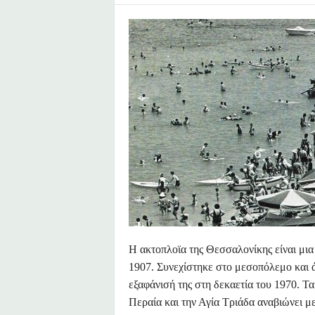
υ
Ζ
α
φ
ε
ί
ρ
η
Η ακτοπλοϊα της Θεσσαλονίκης είναι μια
1907. Συνεχίστηκε στο μεσοπόλεμο και ά
εξαφάνισή της στη δεκαετία του 1970. Τα
Περαία και την Αγία Τριάδα αναβιώνει μ