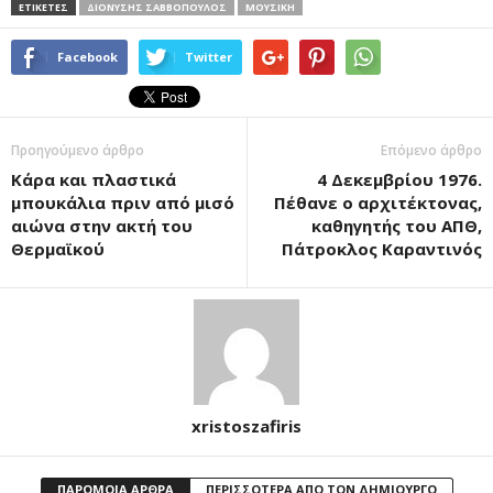
ΕΤΙΚΕΤΕΣ
ΔΙΟΝΎΣΗΣ ΣΑΒΒΌΠΟΥΛΟΣ
ΜΟΥΣΙΚΉ
Facebook
Twitter
Προηγούμενο άρθρο
Επόμενο άρθρο
Κάρα και πλαστικά
4 Δεκεμβρίου 1976.
μπουκάλια πριν από μισό
Πέθανε ο αρχιτέκτονας,
αιώνα στην ακτή του
καθηγητής του ΑΠΘ,
Θερμαϊκού
Πάτροκλος Καραντινός
xristoszafiris
ΠΑΡΟΜΟΙΑ ΑΡΘΡΑ
ΠΕΡΙΣΣΟΤΕΡΑ ΑΠΟ ΤΟΝ ΔΗΜΙΟΥΡΓΟ