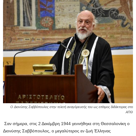
Ο Διονύσης Σαββόπουλος στην τελετή αναγόρευσής του ως επίτιμος διδάκτορας στο
ΑΠΘ
Σαν σήμερα, στις 2 Δεκέμβρη 1944 γενvήθηκε στη Θεσσαλονίκη ο
Διονύσης Σαββόπουλος, ο μεγαλύτερος εν ζωή Έλληνας