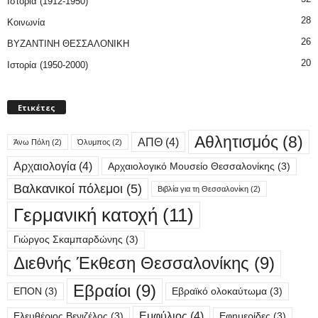
Ιστορία (1912-1950)
28
Κοινωνία
26
ΒΥΖΑΝΤΙΝΗ ΘΕΣΣΑΛΟΝΙΚΗ
20
Ιστορία (1950-2000)
Ετικέτες
Αθλητισμός
(8)
ΑΠΘ
(4)
Άνω Πόλη
(2)
Όλυμπος
(2)
Αρχαιολογία
(4)
Αρχαιολογικό Μουσείο Θεσσαλονίκης
(3)
Βαλκανικοί πόλεμοι
(5)
Βιβλία για τη Θεσσαλονίκη
(2)
Γερμανική κατοχή
(11)
Γιώργος Σκαμπαρδώνης
(3)
Διεθνής Έκθεση Θεσσαλονίκης
(9)
Εβραίοι
(9)
ΕΠΟΝ
(3)
Εβραϊκό ολοκαύτωμα
(3)
Εμφύλιος
(4)
Ελευθέριος Βενιζέλος
(3)
Εφημερίδες
(3)