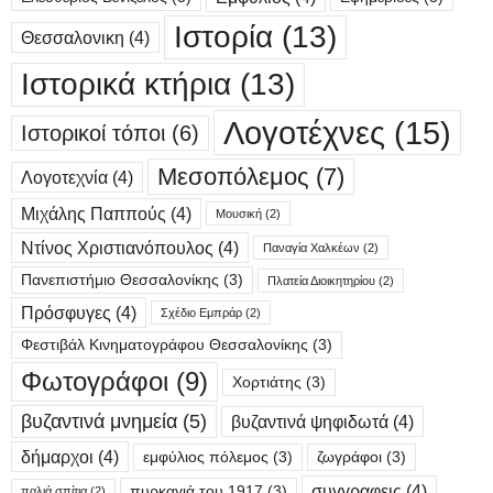
Ιστορία
(13)
Θεσσαλονικη
(4)
Ιστορικά κτήρια
(13)
Λογοτέχνες
(15)
Ιστορικοί τόποι
(6)
Μεσοπόλεμος
(7)
Λογοτεχνία
(4)
Μιχάλης Παππούς
(4)
Μουσική
(2)
Ντίνος Χριστιανόπουλος
(4)
Παναγία Χαλκέων
(2)
Πανεπιστήμιο Θεσσαλονίκης
(3)
Πλατεία Διοικητηρίου
(2)
Πρόσφυγες
(4)
Σχέδιο Εμπράρ
(2)
Φεστιβάλ Κινηματογράφου Θεσσαλονίκης
(3)
Φωτογράφοι
(9)
Χορτιάτης
(3)
βυζαντινά μνημεία
(5)
βυζαντινά ψηφιδωτά
(4)
δήμαρχοι
(4)
εμφύλιος πόλεμος
(3)
ζωγράφοι
(3)
συγγραφεις
(4)
πυρκαγιά του 1917
(3)
παλιά σπίτια
(2)