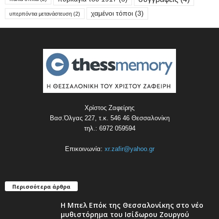
χαμένοι τόποι
(3)
υπερπόντια μετανάστευση
(2)
Χρίστος Ζαφείρης
Βασ.Όλγας 227, τ.κ. 546 46 Θεσσαλονίκη
τηλ.: 6972 059594
Επικοινωνία:
xr.zafir@yahoo.gr
Περισσότερα άρθρα
Η Μπελ Επόκ της Θεσσαλονίκης στο νέο
μυθιστόρημα του Ισίδωρου Ζουργού