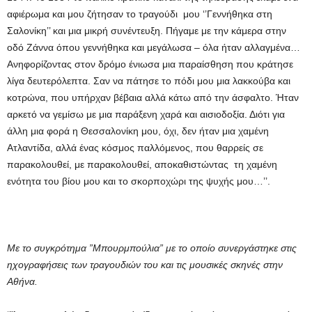
αφιέρωμα και μου ζήτησαν το τραγούδι μου ‘’Γεννήθηκα στη
Σαλονίκη’’ και μια μικρή συνέντευξη. Πήγαμε με την κάμερα στην
οδό Ζάννα όπου γεννήθηκα και μεγάλωσα – όλα ήταν αλλαγμένα…
Ανηφορίζοντας στον δρόμο ένιωσα μια παραίσθηση που κράτησε
λίγα δευτερόλεπτα. Σαν να πάτησε το πόδι μου μια λακκούβα και
κοτρώνα, που υπήρχαν βέβαια αλλά κάτω από την άσφαλτο. Ήταν
αρκετό να γεμίσω με μια παράξενη χαρά και αισιοδοξία. Διότι για
άλλη μια φορά η Θεσσαλονίκη μου, όχι, δεν ήταν μια χαμένη
Ατλαντίδα, αλλά ένας κόσμος παλλόμενος, που θαρρείς σε
παρακολουθεί, με παρακολουθεί, αποκαθιστώντας τη χαμένη
ενότητα του βίου μου και το σκορποχώρι της ψυχής μου…’’.
Με το συγκρότημα ”Μπουρμπούλια” με το οποίο συνεργάστηκε στις
ηχογραφήσεις των τραγουδιών του και τις μουσικές σκηνές στην
Αθήνα.