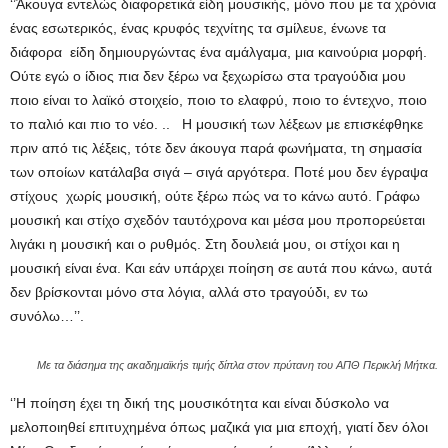
‘’Άκουγα εντελώς διαφορετικά είδη μουσικής, μόνο που με τα χρόνια
ένας εσωτερικός, ένας κρυφός τεχνίτης τα σμίλευε, ένωνε τα
διάφορα είδη δημιουργώντας ένα αμάλγαμα, μια καινούρια μορφή.
Ούτε εγώ ο ίδιος πια δεν ξέρω να ξεχωρίσω στα τραγούδια μου
ποιο είναι το λαϊκό στοιχείο, ποιο το ελαφρύ, ποιο το έντεχνο, ποιο
το παλιό και πιο το νέο. .. Η μουσική των λέξεων με επισκέφθηκε
πριν από τις λέξεις, τότε δεν άκουγα παρά φωνήματα, τη σημασία
των οποίων κατάλαβα σιγά – σιγά αργότερα. Ποτέ μου δεν έγραψα
στίχους χωρίς μουσική, ούτε ξέρω πώς να το κάνω αυτό. Γράφω
μουσική και στίχο σχεδόν ταυτόχρονα και μέσα μου προπορεύεται
λιγάκι η μουσική και ο ρυθμός. Στη δουλειά μου, οι στίχοι και η
μουσική είναι ένα. Και εάν υπάρχει ποίηση σε αυτά που κάνω, αυτά
δεν βρίσκονται μόνο στα λόγια, αλλά στο τραγούδι, εν τω
συνόλω…’’.
Με τα διάσημα της ακαδημαϊκήs τιμής δίπλα στον πρύτανη του ΑΠΘ Περικλή Μήτκα.
‘’Η ποίηση έχει τη δική της μουσικότητα και είναι δύσκολο να
μελοποιηθεί επιτυχημένα όπως μαζικά για μια εποχή, γιατί δεν όλοι