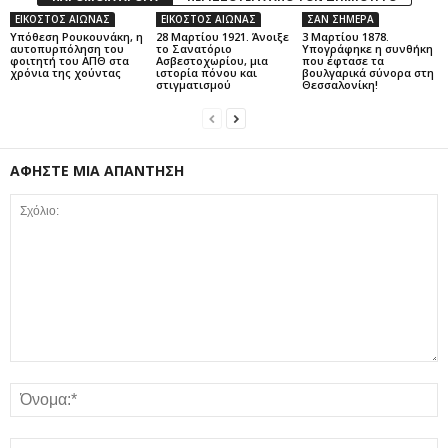
ΕΙΚΟΣΤΟΣ ΑΙΩΝΑΣ
ΕΙΚΟΣΤΟΣ ΑΙΩΝΑΣ
ΣΑΝ ΣΗΜΕΡΑ
Υπόθεση Ρουκουνάκη, η
28 Μαρτίου 1921. Άνοιξε
3 Μαρτίου 1878.
αυτοπυρπόληση του
το Σανατόριο
Υπογράφηκε η συνθήκη
φοιτητή του ΑΠΘ στα
Ασβεστοχωρίου, μια
που έφτασε τα
χρόνια της χούντας
ιστορία πόνου και
βουλγαρικά σύνορα στη
στιγματισμού
Θεσσαλονίκη!
ΑΦΗΣΤΕ ΜΙΑ ΑΠΑΝΤΗΣΗ