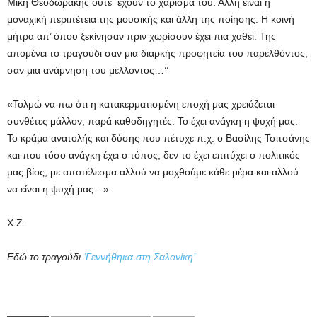
Μίκη Θεοδωράκης ούτε έχουν το χάρισμά του. Άλλη είναι η
μοναχική περιπέτεια της μουσικής και άλλη της ποίησης. Η κοινή
μήτρα απ’ όπου ξεκίνησαν πριν χωρίσουν έχει πια χαθεί. Της
απομένει το τραγούδι σαν μια διαρκής προφητεία του παρελθόντος,
σαν μια ανάμνηση του μέλλοντος…’’
«Τολμώ να πω ότι η κατακερματισμένη εποχή μας χρειάζεται
συνθέτες μάλλον, παρά καθοδηγητές. Το έχει ανάγκη η ψυχή μας.
Το κράμα ανατολής και δύσης που πέτυχε π.χ. ο Βασίλης Τσιτσάνης
και που τόσο ανάγκη έχει ο τόπος, δεν το έχει επιτύχει ο πολιτικός
μας βίος, με αποτέλεσμα αλλού να μοχθούμε κάθε μέρα και αλλού
να είναι η ψυχή μας…».
Χ.Ζ.
Εδώ το τραγούδι
‘Γεννήθηκα στη Σαλονίκη’