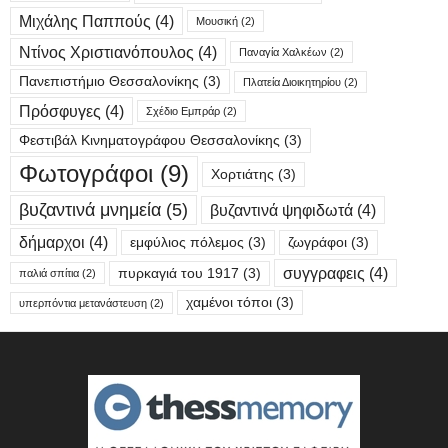
Μιχάλης Παππούς
(4)
Μουσική
(2)
Ντίνος Χριστιανόπουλος
(4)
Παναγία Χαλκέων
(2)
Πανεπιστήμιο Θεσσαλονίκης
(3)
Πλατεία Διοικητηρίου
(2)
Πρόσφυγες
(4)
Σχέδιο Εμπράρ
(2)
Φεστιβάλ Κινηματογράφου Θεσσαλονίκης
(3)
Φωτογράφοι
(9)
Χορτιάτης
(3)
βυζαντινά μνημεία
(5)
βυζαντινά ψηφιδωτά
(4)
δήμαρχοι
(4)
εμφύλιος πόλεμος
(3)
ζωγράφοι
(3)
συγγραφεις
(4)
πυρκαγιά του 1917
(3)
παλιά σπίτια
(2)
χαμένοι τόποι
(3)
υπερπόντια μετανάστευση
(2)