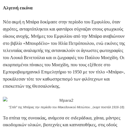
Αλγεινή εικόνα
Νέα ακμή η Μπάρα δοκίμασε στην περίοδο του Εμφυλίου, όταν
αγρότες, ανταρτόπληκτοι και φαντάροι σύχναζαν στους φτωχικούς
οίκους ανοχής. Μνήμες του Εμφυλίου από την Μπάρα αναβιώνουν
στο βιβλίο «Μπουρδέλο» του Ηλία Πετρόπουλου, ενώ εικόνες της
τελευταίας αναλαμπής της αντανακλούν οι άγνωστες φωτογραφίες
του Λουκά Βενετούλια και οι ζωγραφιές του Παύλου Μοσχίδη. Οι
σκορπισμένοι πίνακες του Μοσχίδη, που τους εξέθεσε στο
Εμποροβιομηχανικό Επιμελητήριο το 1950 με τον τίτλο «Μπάρα»,
προκάλεσαν τότε τον καθωσπρεπισμό των φιλότεχνων και
επισκεπτών της Θεσσαλονίκης.
“Σπίτι” της Μπάρας την περίοδο του Μακεδονικού Μετώπου ,
(καρτ ποστάλ 1916-18).
Τα σπίτια της συνοικίας, ανάμεσα σε σιδεράδικα, χάνια, μάντρες
οικοδομικών υλικών, βιοτεχνίες και καπναποθήκες, στις οδούς