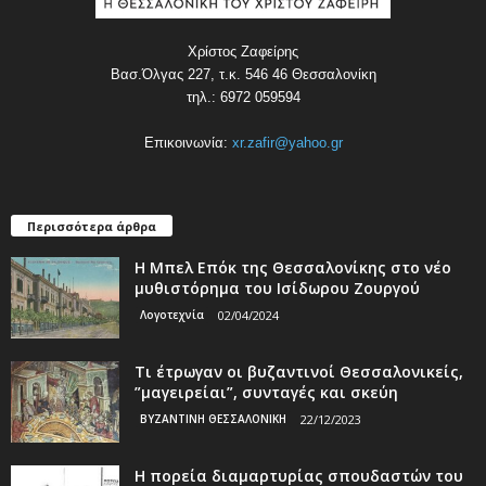
Χρίστος Ζαφείρης
Βασ.Όλγας 227, τ.κ. 546 46 Θεσσαλονίκη
τηλ.: 6972 059594
Επικοινωνία:
xr.zafir@yahoo.gr
Περισσότερα άρθρα
Η Μπελ Επόκ της Θεσσαλονίκης στο νέο
μυθιστόρημα του Ισίδωρου Ζουργού
Λογοτεχνία
02/04/2024
Τι έτρωγαν οι βυζαντινοί Θεσσαλονικείς,
”μαγειρείαι”, συνταγές και σκεύη
ΒΥΖΑΝΤΙΝΗ ΘΕΣΣΑΛΟΝΙΚΗ
22/12/2023
Η πορεία διαμαρτυρίας σπουδαστών του