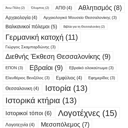
Αθλητισμός
(8)
ΑΠΘ
(4)
Άνω Πόλη
(2)
Όλυμπος
(2)
Αρχαιολογία
(4)
Αρχαιολογικό Μουσείο Θεσσαλονίκης
(3)
Βαλκανικοί πόλεμοι
(5)
Βιβλία για τη Θεσσαλονίκη
(2)
Γερμανική κατοχή
(11)
Γιώργος Σκαμπαρδώνης
(3)
Διεθνής Έκθεση Θεσσαλονίκης
(9)
Εβραίοι
(9)
ΕΠΟΝ
(3)
Εβραϊκό ολοκαύτωμα
(3)
Εμφύλιος
(4)
Ελευθέριος Βενιζέλος
(3)
Εφημερίδες
(3)
Ιστορία
(13)
Θεσσαλονικη
(4)
Ιστορικά κτήρια
(13)
Λογοτέχνες
(15)
Ιστορικοί τόποι
(6)
Μεσοπόλεμος
(7)
Λογοτεχνία
(4)