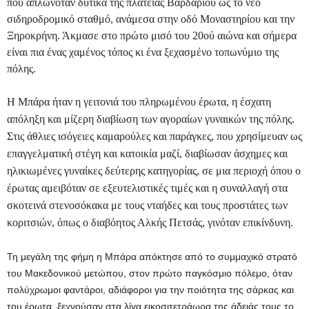
που απλωνόταν δυτικά της πλατείας Βαρδαρίου ως το νέο
σιδηροδρομικό σταθμό, ανάμεσα στην οδό Μοναστηρίου και την
Ξηροκρήνη
. Άκμασε στο πρώτο μισό του 20ού αιώνα και σήμερα
είναι πια ένας χαμένος τόπος κι ένα ξεχασμένο τοπωνύμιο της
πόλης.
Η Μπάρα ήταν η γειτονιά του πληρωμένου έρωτα, η έσχατη
απόληξη και μίζερη διαβίωση των αγοραίων γυναικών της πόλης.
Στις άθλιες ισόγειες καμαρούλες και παράγκες, που χρησίμευαν ως
επαγγελματική στέγη και κατοικία μαζί, διαβίωσαν άσχημες και
ηλικιωμένες γυναίκες δεύτερης κατηγορίας, σε μια περιοχή όπου ο
έρωτας αμειβόταν σε εξευτελιστικές τιμές και η συναλλαγή στα
σκοτεινά στενοσόκακα με τους νταήδες και τους προστάτες των
κοριτσιών, όπως ο διαβόητος Αλκής Πετσάς, γινόταν επικίνδυνη.
Τη μεγάλη της φήμη η Μπάρα απόκτησε από το συμμαχικό στρατό
του Μακεδονικού μετώπου, στον πρώτο παγκόσμιο πόλεμο, όταν
πολύχρωμοι φαντάροι, αδιάφοροι για την ποιότητα της σάρκας και
του έρωτα, ξεχνούσαν στα λίγα εικοσιτετράωρα της άδειάς τους το