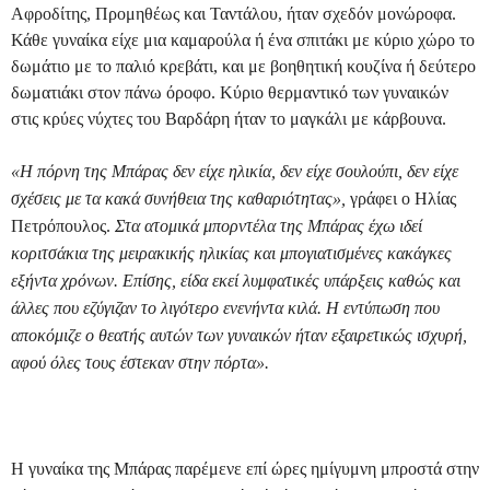
Αφροδίτης, Προμηθέως και Ταντάλου, ήταν σχεδόν μονώροφα.
Κάθε γυναίκα είχε μια καμαρούλα ή ένα σπιτάκι με κύριο χώρο το
δωμάτιο με το παλιό κρεβάτι, και με βοηθητική κουζίνα ή δεύτερο
δωματιάκι στον πάνω όροφο. Κύριο θερμαντικό των γυναικών
στις κρύες νύχτες του Βαρδάρη ήταν το μαγκάλι με κάρβουνα.
«Η πόρνη της Μπάρας δεν είχε ηλικία, δεν είχε σουλούπι, δεν είχε
σχέσεις με τα κακά συνήθεια της καθαριότητας»,
γράφει ο Ηλίας
Πετρόπουλος.
Στα ατομικά μπορντέλα της Μπάρας έχω ιδεί
κοριτσάκια της μειρακικής ηλικίας και μπογιατισμένες κακάγκες
εξήντα χρόνων. Επίσης, είδα εκεί λυμφατικές υπάρξεις καθώς και
άλλες που εζύγιζαν το λιγότερο ενενήντα κιλά. Η εντύπωση που
αποκόμιζε ο θεατής αυτών των γυναικών ήταν εξαιρετικώς ισχυρή,
αφού όλες τους έστεκαν στην πόρτα».
Η γυναίκα της Μπάρας παρέμενε επί ώρες ημίγυμνη μπροστά στην