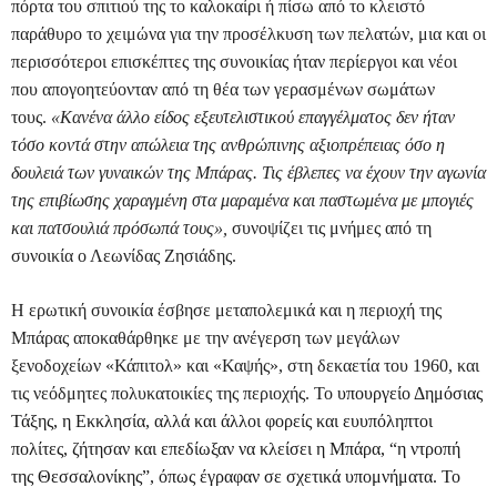
πόρτα του σπιτιού της το καλοκαίρι ή πίσω από το κλειστό
παράθυρο το χειμώνα για την προσέλκυση των πελατών, μια και οι
περισσότεροι επισκέπτες της συνοικίας ήταν περίεργοι και νέοι
που απογοητεύονταν από τη θέα των γερασμένων σωμάτων
τους.
«Κανένα άλλο είδος εξευτελιστικού επαγγέλματος δεν ήταν
τόσο κοντά στην απώλεια της ανθρώπινης αξιοπρέπειας όσο η
δουλειά των γυναικών της Μπάρας. Τις έβλεπες να έχουν την αγωνία
της επιβίωσης χαραγμένη στα μαραμένα και παστωμένα με μπογιές
και πατσουλιά πρόσωπά τους»,
συνοψίζει τις μνήμες από τη
συνοικία ο Λεωνίδας Ζησιάδης.
Η ερωτική συνοικία έσβησε μεταπολεμικά και η περιοχή της
Μπάρας αποκαθάρθηκε με την ανέγερση των μεγάλων
ξενοδοχείων «Κάπιτολ» και «Καψής», στη δεκαετία του 1960,
και
τις νεόδμητες πολυκατοικίες της περιοχής. To
υπουργείο Δημόσιας
Τάξης, η Εκκλησία, αλλά και άλλοι φορείς και ευυπόληπτοι
πολίτες, ζήτησαν και επεδίωξαν να κλείσει η Μπάρα, “η ντροπή
της Θεσσαλονίκης”, όπως έγραφαν σε σχετικά υπομνήματα. Το