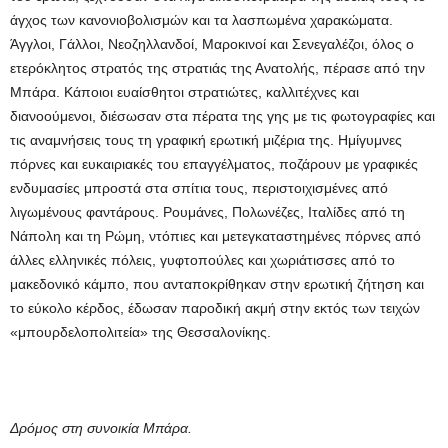
άγχος των κανονιοβολισμών και τα λασπωμένα χαρακώματα.
Άγγλοι, Γάλλοι, Νεοζηλλανδοί, Μαροκινοί και Σενεγαλέζοι, όλος ο
ετερόκλητος στρατός της στρατιάς της Ανατολής, πέρασε από την
Μπάρα. Κάποιοι ευαίσθητοι στρατιώτες, καλλιτέχνες και
διανοούμενοι, διέσωσαν στα πέρατα της γης με τις φωτογραφίες και
τις αναμνήσεις τους τη γραφική ερωτική μιζέρια της. Ημίγυμνες
πόρνες και ευκαιριακές του επαγγέλματος, ποζάρουν με γραφικές
ενδυμασίες μπροστά στα σπίτια τους, περιστοιχισμένες από
λιγωμένους φαντάρους. Ρουμάνες, Πολωνέζες, Ιταλίδες από τη
Νάπολη και τη Ρώμη, ντόπιες και μετεγκαταστημένες πόρνες από
άλλες ελληνικές πόλεις, γυφτοπούλες και χωριάτισσες από το
μακεδονικό κάμπο, που ανταποκρίθηκαν στην ερωτική ζήτηση και
το εύκολο κέρδος, έδωσαν παροδική ακμή στην εκτός των τειχών
«μπουρδελοπολιτεία» της Θεσσαλονίκης.
Δρόμος στη συνοικία Μπάρα.