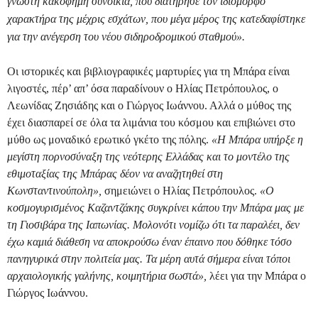
γνωστή κακόφημη συνοικία, που διατήρησε τον ιδιόμορφο
χαρακτήρα της μέχρις εσχάτων, που μέγα μέρος της κατεδαφίστηκε
για την ανέγερση του νέου σιδηροδρομικού σταθμού».
Οι ιστορικές και βιβλιογραφικές μαρτυρίες για τη Μπάρα είναι
λιγοστές, πέρ’ απ’ όσα παραδίνουν ο Ηλίας Πετρόπουλος, ο
Λεωνίδας Ζησιάδης και ο Γιώργος Ιωάννου. Αλλά ο μύθος της
έχει διασπαρεί σε όλα τα λιμάνια του κόσμου και επιβιώνει στο
μύθο ως μοναδικό ερωτικό γκέτο της πόλης.
«Η Μπάρα υπήρξε η
μεγίστη πορνοσύναξη της νεότερης Ελλάδας και το μοντέλο της
εθιμοταξίας της Μπάρας δέον να αναζητηθεί στη
Κωνσταντινούπολη»,
σημειώνει ο Ηλίας Πετρόπουλος.
«Ο
κοσμογυρισμένος Καζαντζάκης συγκρίνει κάπου την Μπάρα μας με
τη Γιοσιβάρα της Ιαπωνίας. Μολονότι νομίζω ότι τα παραλέει, δεν
έχω καμιά διάθεση να αποκρούσω έναν έπαινο που δόθηκε τόσο
πανηγυρικά στην πολιτεία μας. Τα μέρη αυτά σήμερα είναι τόποι
αρχαιολογικής γαλήνης, κοιμητήρια σωστά»,
λέει για την Μπάρα ο
Γιώργος Ιωάννου.