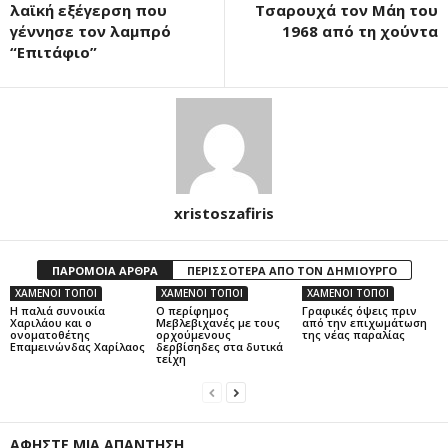
λαϊκή εξέγερση που
Τσαρουχά τον Μάη του
γέννησε τον λαμπρό
1968 από τη χούντα
“Επιτάφιο”
xristoszafiris
ΠΑΡΟΜΟΙΑ ΑΡΘΡΑ
ΠΕΡΙΣΣΟΤΕΡΑ ΑΠΟ ΤΟΝ ΔΗΜΙΟΥΡΓΟ
ΧΑΜΕΝΟΙ ΤΟΠΟΙ
ΧΑΜΕΝΟΙ ΤΟΠΟΙ
ΧΑΜΕΝΟΙ ΤΟΠΟΙ
Η παλιά συνοικία
Ο περίφημος
Γραφικές όψεις πριν
Χαριλάου και ο
Μεβλεβιχανές με τους
από την επιχωμάτωση
ονοματοθέτης
ορχούμενους
της νέας παραλίας
Επαμεινώνδας Χαρίλαος
δερβίσηδες στα δυτικά
τείχη
ΑΦΗΣΤΕ ΜΙΑ ΑΠΑΝΤΗΣΗ