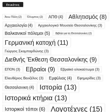
Ετικέτες
Αθλητισμός
(8)
ΑΠΘ
(4)
Άνω Πόλη
(2)
Όλυμπος
(2)
Αρχαιολογία
(4)
Αρχαιολογικό Μουσείο Θεσσαλονίκης
(3)
Βαλκανικοί πόλεμοι
(5)
Βιβλία για τη Θεσσαλονίκη
(2)
Γερμανική κατοχή
(11)
Γιώργος Σκαμπαρδώνης
(3)
Διεθνής Έκθεση Θεσσαλονίκης
(9)
Εβραίοι
(9)
ΕΠΟΝ
(3)
Εβραϊκό ολοκαύτωμα
(3)
Εμφύλιος
(4)
Ελευθέριος Βενιζέλος
(3)
Εφημερίδες
(3)
Ιστορία
(13)
Θεσσαλονικη
(4)
Ιστορικά κτήρια
(13)
Λογοτέχνες
(15)
Ιστορικοί τόποι
(6)