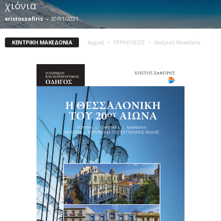
χιόνια
xristoszafiris
-
30/01/2021
ΚΕΝΤΡΙΚΉ ΜΑΚΕΔΟΝΊΑ
Αρχική
ΠΕΡΙΗΓΗΣΕΙΣ
Κεντρική Μακεδονία