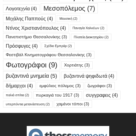
Μεσοπόλεμος
(7)
Λογοτεχνία
(4)
Μιχάλης Παππούς
(4)
Μουσική
(2)
Ντίνος Χριστιανόπουλος
(4)
Παναγία Χαλκέων
(2)
Πανεπιστήμιο Θεσσαλονίκης
(3)
Πλατεία Διοικητηρίου
(2)
Πρόσφυγες
(4)
Σχέδιο Εμπράρ
(2)
Φεστιβάλ Κινηματογράφου Θεσσαλονίκης
(3)
Φωτογράφοι
(9)
Χορτιάτης
(3)
βυζαντινά μνημεία
(5)
βυζαντινά ψηφιδωτά
(4)
δήμαρχοι
(4)
εμφύλιος πόλεμος
(3)
ζωγράφοι
(3)
συγγραφεις
(4)
πυρκαγιά του 1917
(3)
παλιά σπίτια
(2)
χαμένοι τόποι
(3)
υπερπόντια μετανάστευση
(2)