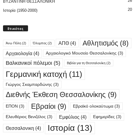
26
ΒΥΖΑΝΤΙΝΗ ΘΕΣΣΑΛΟΝΙΚΗ
20
Ιστορία (1950-2000)
Ετικέτες
Αθλητισμός
(8)
ΑΠΘ
(4)
Άνω Πόλη
(2)
Όλυμπος
(2)
Αρχαιολογία
(4)
Αρχαιολογικό Μουσείο Θεσσαλονίκης
(3)
Βαλκανικοί πόλεμοι
(5)
Βιβλία για τη Θεσσαλονίκη
(2)
Γερμανική κατοχή
(11)
Γιώργος Σκαμπαρδώνης
(3)
Διεθνής Έκθεση Θεσσαλονίκης
(9)
Εβραίοι
(9)
ΕΠΟΝ
(3)
Εβραϊκό ολοκαύτωμα
(3)
Εμφύλιος
(4)
Ελευθέριος Βενιζέλος
(3)
Εφημερίδες
(3)
Ιστορία
(13)
Θεσσαλονικη
(4)