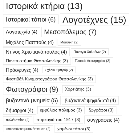
Ιστορικά κτήρια
(13)
Λογοτέχνες
(15)
Ιστορικοί τόποι
(6)
Μεσοπόλεμος
(7)
Λογοτεχνία
(4)
Μιχάλης Παππούς
(4)
Μουσική
(2)
Ντίνος Χριστιανόπουλος
(4)
Παναγία Χαλκέων
(2)
Πανεπιστήμιο Θεσσαλονίκης
(3)
Πλατεία Διοικητηρίου
(2)
Πρόσφυγες
(4)
Σχέδιο Εμπράρ
(2)
Φεστιβάλ Κινηματογράφου Θεσσαλονίκης
(3)
Φωτογράφοι
(9)
Χορτιάτης
(3)
βυζαντινά μνημεία
(5)
βυζαντινά ψηφιδωτά
(4)
δήμαρχοι
(4)
εμφύλιος πόλεμος
(3)
ζωγράφοι
(3)
συγγραφεις
(4)
πυρκαγιά του 1917
(3)
παλιά σπίτια
(2)
χαμένοι τόποι
(3)
υπερπόντια μετανάστευση
(2)