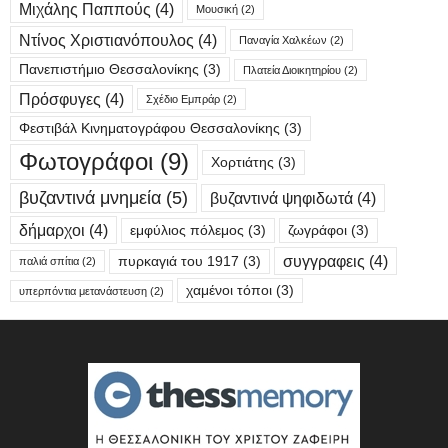
Μιχάλης Παππούς
(4)
Μουσική
(2)
Ντίνος Χριστιανόπουλος
(4)
Παναγία Χαλκέων
(2)
Πανεπιστήμιο Θεσσαλονίκης
(3)
Πλατεία Διοικητηρίου
(2)
Πρόσφυγες
(4)
Σχέδιο Εμπράρ
(2)
Φεστιβάλ Κινηματογράφου Θεσσαλονίκης
(3)
Φωτογράφοι
(9)
Χορτιάτης
(3)
βυζαντινά μνημεία
(5)
βυζαντινά ψηφιδωτά
(4)
δήμαρχοι
(4)
εμφύλιος πόλεμος
(3)
ζωγράφοι
(3)
συγγραφεις
(4)
πυρκαγιά του 1917
(3)
παλιά σπίτια
(2)
χαμένοι τόποι
(3)
υπερπόντια μετανάστευση
(2)