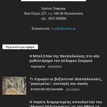
Χρίστος Ζαφείρης
Βασ.Όλγας 227, τ.κ. 546 46 Θεσσαλονίκη
τηλ.: 6972 059594
Επικοινωνία:
xr.zafir@yahoo.gr
Περισσότερα άρθρα
Η Μπελ Επόκ της Θεσσαλονίκης στο νέο
μυθιστόρημα του Ισίδωρου Ζουργού
Λογοτεχνία
02/04/2024
Τι έτρωγαν οι βυζαντινοί Θεσσαλονικείς,
”μαγειρείαι”, συνταγές και σκεύη
ΒΥΖΑΝΤΙΝΗ ΘΕΣΣΑΛΟΝΙΚΗ
22/12/2023
Η πορεία διαμαρτυρίας σπουδαστών του
‘’Μικρού Πολυτεχνείου’’ ως την Αθήνα με...