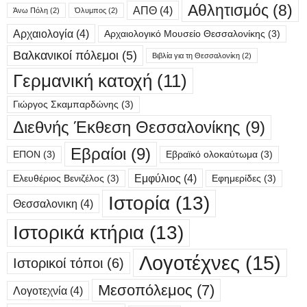
Αθλητισμός
(8)
ΑΠΘ
(4)
Άνω Πόλη
(2)
Όλυμπος
(2)
Αρχαιολογία
(4)
Αρχαιολογικό Μουσείο Θεσσαλονίκης
(3)
Βαλκανικοί πόλεμοι
(5)
Βιβλία για τη Θεσσαλονίκη
(2)
Γερμανική κατοχή
(11)
Γιώργος Σκαμπαρδώνης
(3)
Διεθνής Έκθεση Θεσσαλονίκης
(9)
Εβραίοι
(9)
ΕΠΟΝ
(3)
Εβραϊκό ολοκαύτωμα
(3)
Εμφύλιος
(4)
Ελευθέριος Βενιζέλος
(3)
Εφημερίδες
(3)
Ιστορία
(13)
Θεσσαλονικη
(4)
Ιστορικά κτήρια
(13)
Λογοτέχνες
(15)
Ιστορικοί τόποι
(6)
Μεσοπόλεμος
(7)
Λογοτεχνία
(4)