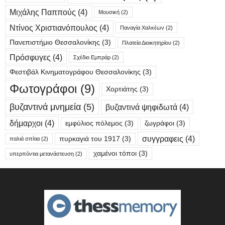
Μιχάλης Παππούς
(4)
Μουσική
(2)
Ντίνος Χριστιανόπουλος
(4)
Παναγία Χαλκέων
(2)
Πανεπιστήμιο Θεσσαλονίκης
(3)
Πλατεία Διοικητηρίου
(2)
Πρόσφυγες
(4)
Σχέδιο Εμπράρ
(2)
Φεστιβάλ Κινηματογράφου Θεσσαλονίκης
(3)
Φωτογράφοι
(9)
Χορτιάτης
(3)
βυζαντινά μνημεία
(5)
βυζαντινά ψηφιδωτά
(4)
δήμαρχοι
(4)
εμφύλιος πόλεμος
(3)
ζωγράφοι
(3)
συγγραφεις
(4)
πυρκαγιά του 1917
(3)
παλιά σπίτια
(2)
χαμένοι τόποι
(3)
υπερπόντια μετανάστευση
(2)