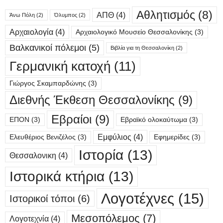
Αθλητισμός
(8)
ΑΠΘ
(4)
Άνω Πόλη
(2)
Όλυμπος
(2)
Αρχαιολογία
(4)
Αρχαιολογικό Μουσείο Θεσσαλονίκης
(3)
Βαλκανικοί πόλεμοι
(5)
Βιβλία για τη Θεσσαλονίκη
(2)
Γερμανική κατοχή
(11)
Γιώργος Σκαμπαρδώνης
(3)
Διεθνής Έκθεση Θεσσαλονίκης
(9)
Εβραίοι
(9)
ΕΠΟΝ
(3)
Εβραϊκό ολοκαύτωμα
(3)
Εμφύλιος
(4)
Ελευθέριος Βενιζέλος
(3)
Εφημερίδες
(3)
Ιστορία
(13)
Θεσσαλονικη
(4)
Ιστορικά κτήρια
(13)
Λογοτέχνες
(15)
Ιστορικοί τόποι
(6)
Μεσοπόλεμος
(7)
Λογοτεχνία
(4)