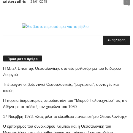
xristoszafiris
-
21/01/2018
0
Πρόσφατα άρθρα
Η Μπελ Επόκ της Θεσσαλονίκης στο νέο μυθιστόρημα του Ισίδωρου
Ζουργού
Τι έτρωγαν οι βυζαντινοί Θεσσαλονικείς, ”μαγειρείαι”, συνταγές και
σκεύη
Η πορεία διαμαρτυρίας σπουδαστών του ‘’Μικρού Πολυτεχνείου’’ ως την
Αθήνα με τα πόδια!, τον χειμώνα του 1960
17 Νοέμβρη 1973. «Σας μιλά το ελεύθερο πανεπιστήμιο Θεσσαλονίκης»
Ο εμπρησμός του συνοικισμού Κάμπελ και η Θεσσαλονίκη του
Μεσοπολέμου στο νέο μυθιστόρημα του Γιώργου Σκαμπαρδώνη