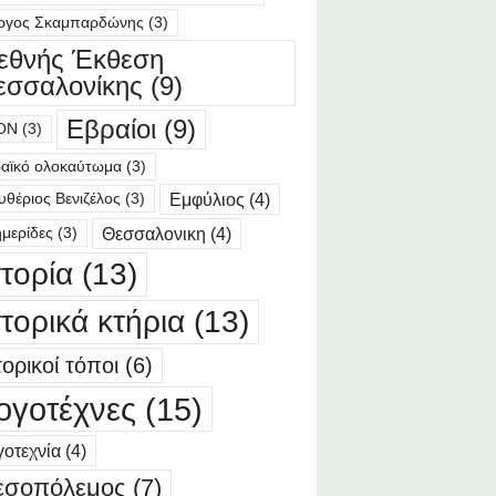
ργος Σκαμπαρδώνης
(3)
ιεθνής Έκθεση
εσσαλονίκης
(9)
Εβραίοι
(9)
ΟΝ
(3)
αϊκό ολοκαύτωμα
(3)
Εμφύλιος
(4)
υθέριος Βενιζέλος
(3)
Θεσσαλονικη
(4)
μερίδες
(3)
στορία
(13)
στορικά κτήρια
(13)
τορικοί τόποι
(6)
ογοτέχνες
(15)
οτεχνία
(4)
εσοπόλεμος
(7)