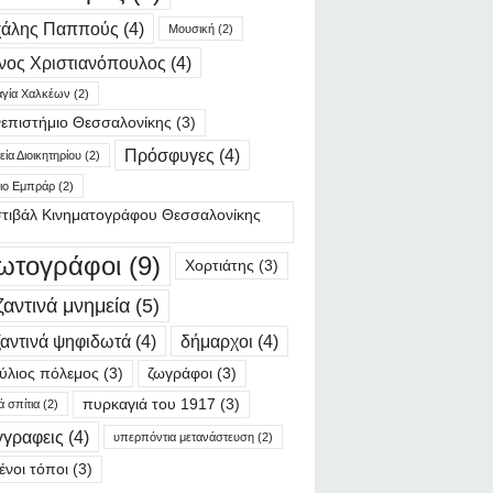
χάλης Παππούς
(4)
Μουσική
(2)
νος Χριστιανόπουλος
(4)
γία Χαλκέων
(2)
επιστήμιο Θεσσαλονίκης
(3)
Πρόσφυγες
(4)
ία Διοικητηρίου
(2)
ιο Εμπράρ
(2)
τιβάλ Κινηματογράφου Θεσσαλονίκης
ωτογράφοι
(9)
Χορτιάτης
(3)
ζαντινά μνημεία
(5)
αντινά ψηφιδωτά
(4)
δήμαρχοι
(4)
ύλιος πόλεμος
(3)
ζωγράφοι
(3)
πυρκαγιά του 1917
(3)
ά σπίτια
(2)
γγραφεις
(4)
υπερπόντια μετανάστευση
(2)
ένοι τόποι
(3)