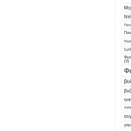
Μι
Ντί
Πανα
Παν
Πλατε
Σχέδ
Φεσ
(3)
Φ
βυ
βυζ
εμφ
παλι
συ
χαμ