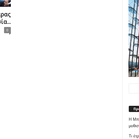
έρας
α...
0
Πρ
Η Μπε
μυθισ
Τι έτ