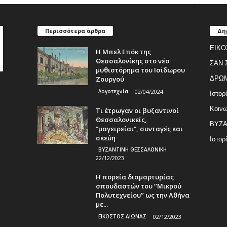
Περισσότερα άρθρα
Δη
ΕΙΚΟ
Η Μπελ Επόκ της
Θεσσαλονίκης στο νέο
ΣΑΝ 
μυθιστόρημα του Ισίδωρου
Ζουργού
ΔΡΩ
Λογοτεχνία
02/04/2024
Ιστορ
Κοινω
Τι έτρωγαν οι βυζαντινοί
Θεσσαλονικείς,
ΒΥΖΑ
”μαγειρείαι”, συνταγές και
σκεύη
Ιστορ
ΒΥΖΑΝΤΙΝΗ ΘΕΣΣΑΛΟΝΙΚΗ
22/12/2023
Η πορεία διαμαρτυρίας
σπουδαστών του ‘’Μικρού
Πολυτεχνείου’’ ως την Αθήνα
με...
ΕΙΚΟΣΤΟΣ ΑΙΩΝΑΣ
02/12/2023