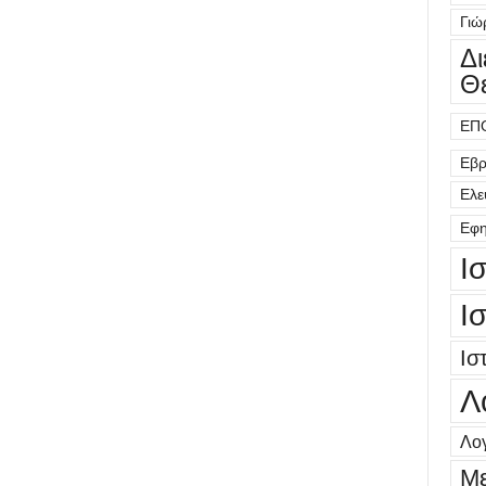
Γιώ
Δ
Θ
ΕΠ
Εβρ
Ελε
Εφη
Ι
Ι
Ισ
Λ
Λογ
Μ