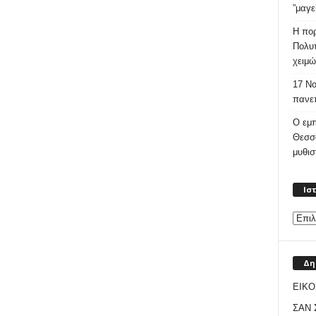
”μαγε
Η πορ
Πολυτ
χειμώ
17 Νο
πανεπ
Ο εμπ
Θεσσ
μυθι
Ισ
Δη
ΕΙΚΟ
ΣΑΝ