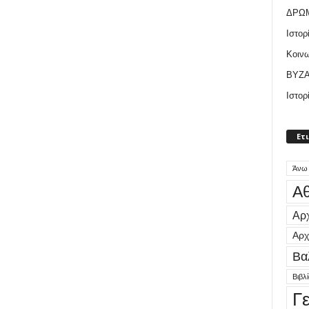
ΔΡΩ
Ιστορ
Κοιν
ΒΥΖΑ
Ιστορ
Ετ
Άνω
Αθ
Αρχ
Αρχ
Βα
Βιβλ
Γ