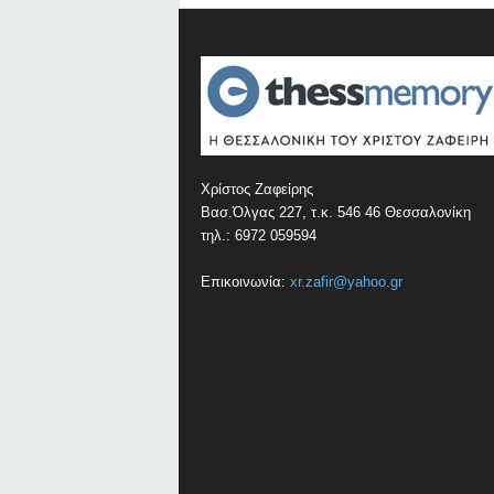
Χρίστος Ζαφείρης
Βασ.Όλγας 227, τ.κ. 546 46 Θεσσαλονίκη
τηλ.: 6972 059594
Επικοινωνία:
xr.zafir@yahoo.gr