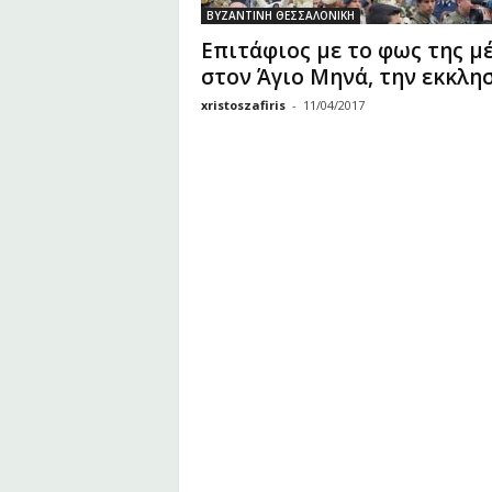
υ
ΒΥΖΑΝΤΙΝΗ ΘΕΣΣΑΛΟΝΙΚΗ
Ζ
Επιτάφιος με το φως της μ
α
στον Άγιο Μηνά, την εκκλησί
φ
ε
xristoszafiris
-
11/04/2017
ί
ρ
η