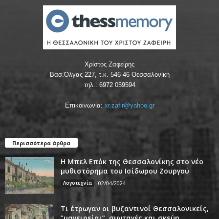
Χρίστος Ζαφείρης
Βασ.Όλγας 227, τ.κ. 546 46 Θεσσαλονίκη
τηλ.: 6972 059594
Επικοινωνία:
xr.zafir@yahoo.gr
Περισσότερα άρθρα
Η Μπελ Επόκ της Θεσσαλονίκης στο νέο
μυθιστόρημα του Ισίδωρου Ζουργού
Λογοτεχνία
02/04/2024
Τι έτρωγαν οι βυζαντινοί Θεσσαλονικείς,
”μαγειρείαι”, συνταγές και σκεύη