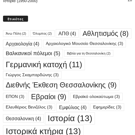
Ιστορία (1950-2000)
Ετικέτες
Αθλητισμός
(8)
ΑΠΘ
(4)
Άνω Πόλη
(2)
Όλυμπος
(2)
Αρχαιολογία
(4)
Αρχαιολογικό Μουσείο Θεσσαλονίκης
(3)
Βαλκανικοί πόλεμοι
(5)
Βιβλία για τη Θεσσαλονίκη
(2)
Γερμανική κατοχή
(11)
Γιώργος Σκαμπαρδώνης
(3)
Διεθνής Έκθεση Θεσσαλονίκης
(9)
Εβραίοι
(9)
ΕΠΟΝ
(3)
Εβραϊκό ολοκαύτωμα
(3)
Εμφύλιος
(4)
Ελευθέριος Βενιζέλος
(3)
Εφημερίδες
(3)
Ιστορία
(13)
Θεσσαλονικη
(4)
Ιστορικά κτήρια
(13)