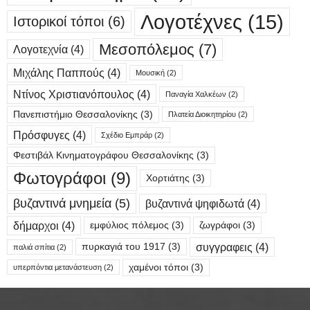
Λογοτέχνες
(15)
Ιστορικοί τόποι
(6)
Μεσοπόλεμος
(7)
Λογοτεχνία
(4)
Μιχάλης Παππούς
(4)
Μουσική
(2)
Ντίνος Χριστιανόπουλος
(4)
Παναγία Χαλκέων
(2)
Πανεπιστήμιο Θεσσαλονίκης
(3)
Πλατεία Διοικητηρίου
(2)
Πρόσφυγες
(4)
Σχέδιο Εμπράρ
(2)
Φεστιβάλ Κινηματογράφου Θεσσαλονίκης
(3)
Φωτογράφοι
(9)
Χορτιάτης
(3)
βυζαντινά μνημεία
(5)
βυζαντινά ψηφιδωτά
(4)
δήμαρχοι
(4)
εμφύλιος πόλεμος
(3)
ζωγράφοι
(3)
συγγραφεις
(4)
πυρκαγιά του 1917
(3)
παλιά σπίτια
(2)
χαμένοι τόποι
(3)
υπερπόντια μετανάστευση
(2)