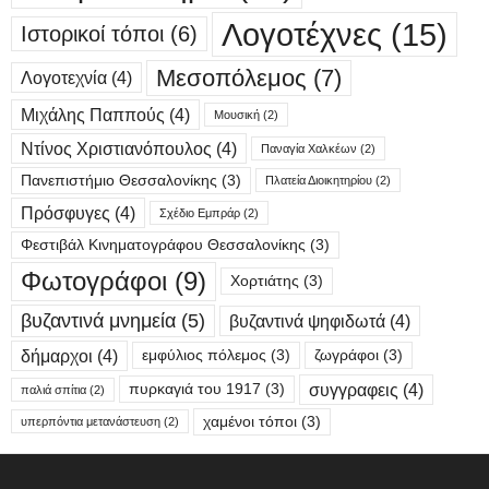
Λογοτέχνες
(15)
Ιστορικοί τόποι
(6)
Μεσοπόλεμος
(7)
Λογοτεχνία
(4)
Μιχάλης Παππούς
(4)
Μουσική
(2)
Ντίνος Χριστιανόπουλος
(4)
Παναγία Χαλκέων
(2)
Πανεπιστήμιο Θεσσαλονίκης
(3)
Πλατεία Διοικητηρίου
(2)
Πρόσφυγες
(4)
Σχέδιο Εμπράρ
(2)
Φεστιβάλ Κινηματογράφου Θεσσαλονίκης
(3)
Φωτογράφοι
(9)
Χορτιάτης
(3)
βυζαντινά μνημεία
(5)
βυζαντινά ψηφιδωτά
(4)
δήμαρχοι
(4)
εμφύλιος πόλεμος
(3)
ζωγράφοι
(3)
συγγραφεις
(4)
πυρκαγιά του 1917
(3)
παλιά σπίτια
(2)
χαμένοι τόποι
(3)
υπερπόντια μετανάστευση
(2)