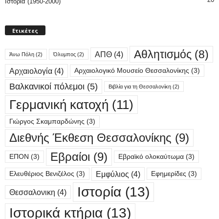
Ιστορία (1950-2000)
Ετικέτες
Αθλητισμός
(8)
ΑΠΘ
(4)
Άνω Πόλη
(2)
Όλυμπος
(2)
Αρχαιολογία
(4)
Αρχαιολογικό Μουσείο Θεσσαλονίκης
(3)
Βαλκανικοί πόλεμοι
(5)
Βιβλία για τη Θεσσαλονίκη
(2)
Γερμανική κατοχή
(11)
Γιώργος Σκαμπαρδώνης
(3)
Διεθνής Έκθεση Θεσσαλονίκης
(9)
Εβραίοι
(9)
ΕΠΟΝ
(3)
Εβραϊκό ολοκαύτωμα
(3)
Εμφύλιος
(4)
Ελευθέριος Βενιζέλος
(3)
Εφημερίδες
(3)
Ιστορία
(13)
Θεσσαλονικη
(4)
Ιστορικά κτήρια
(13)