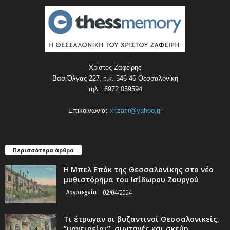
Χρίστος Ζαφείρης
Βασ.Όλγας 227, τ.κ. 546 46 Θεσσαλονίκη
τηλ.: 6972 059594
Επικοινωνία:
xr.zafir@yahoo.gr
Περισσότερα άρθρα
Η Μπελ Επόκ της Θεσσαλονίκης στο νέο
μυθιστόρημα του Ισίδωρου Ζουργού
Λογοτεχνία
02/04/2024
Τι έτρωγαν οι βυζαντινοί Θεσσαλονικείς,
”μαγειρείαι”, συνταγές και σκεύη