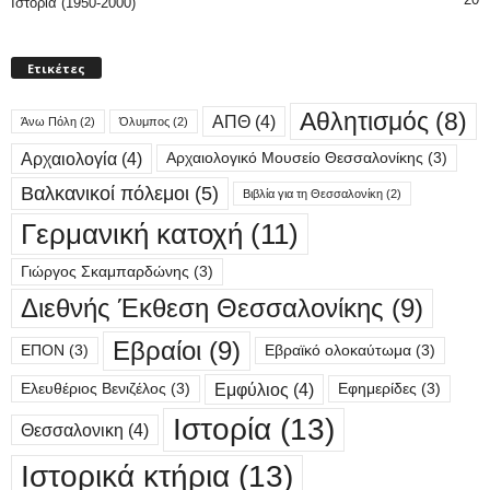
Ιστορία (1950-2000)
Ετικέτες
Αθλητισμός
(8)
ΑΠΘ
(4)
Άνω Πόλη
(2)
Όλυμπος
(2)
Αρχαιολογία
(4)
Αρχαιολογικό Μουσείο Θεσσαλονίκης
(3)
Βαλκανικοί πόλεμοι
(5)
Βιβλία για τη Θεσσαλονίκη
(2)
Γερμανική κατοχή
(11)
Γιώργος Σκαμπαρδώνης
(3)
Διεθνής Έκθεση Θεσσαλονίκης
(9)
Εβραίοι
(9)
ΕΠΟΝ
(3)
Εβραϊκό ολοκαύτωμα
(3)
Εμφύλιος
(4)
Ελευθέριος Βενιζέλος
(3)
Εφημερίδες
(3)
Ιστορία
(13)
Θεσσαλονικη
(4)
Ιστορικά κτήρια
(13)