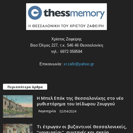
Χρίστος Ζαφείρης
Βασ.Όλγας 227, τ.κ. 546 46 Θεσσαλονίκη
τηλ.: 6972 059594
Επικοινωνία:
xr.zafir@yahoo.gr
Περισσότερα άρθρα
Η Μπελ Επόκ της Θεσσαλονίκης στο νέο
μυθιστόρημα του Ισίδωρου Ζουργού
Λογοτεχνία
02/04/2024
Τι έτρωγαν οι βυζαντινοί Θεσσαλονικείς,
”μαγειρείαι”, συνταγές και σκεύη