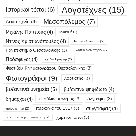
Λογοτέχνες
(15)
Ιστορικοί τόποι
(6)
Μεσοπόλεμος
(7)
Λογοτεχνία
(4)
Μιχάλης Παππούς
(4)
Μουσική
(2)
Ντίνος Χριστιανόπουλος
(4)
Παναγία Χαλκέων
(2)
Πανεπιστήμιο Θεσσαλονίκης
(3)
Πλατεία Διοικητηρίου
(2)
Πρόσφυγες
(4)
Σχέδιο Εμπράρ
(2)
Φεστιβάλ Κινηματογράφου Θεσσαλονίκης
(3)
Φωτογράφοι
(9)
Χορτιάτης
(3)
βυζαντινά μνημεία
(5)
βυζαντινά ψηφιδωτά
(4)
δήμαρχοι
(4)
εμφύλιος πόλεμος
(3)
ζωγράφοι
(3)
συγγραφεις
(4)
πυρκαγιά του 1917
(3)
παλιά σπίτια
(2)
χαμένοι τόποι
(3)
υπερπόντια μετανάστευση
(2)