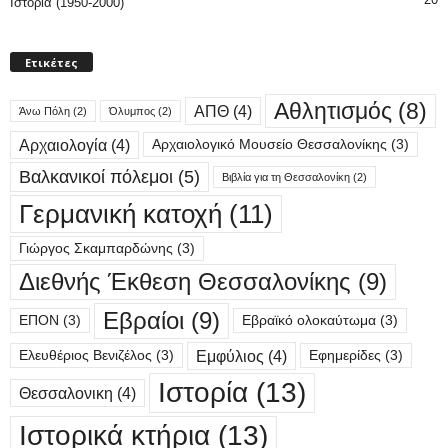
Ιστορία (1950-2000)
Ετικέτες
Αθλητισμός
(8)
ΑΠΘ
(4)
Άνω Πόλη
(2)
Όλυμπος
(2)
Αρχαιολογία
(4)
Αρχαιολογικό Μουσείο Θεσσαλονίκης
(3)
Βαλκανικοί πόλεμοι
(5)
Βιβλία για τη Θεσσαλονίκη
(2)
Γερμανική κατοχή
(11)
Γιώργος Σκαμπαρδώνης
(3)
Διεθνής Έκθεση Θεσσαλονίκης
(9)
Εβραίοι
(9)
ΕΠΟΝ
(3)
Εβραϊκό ολοκαύτωμα
(3)
Εμφύλιος
(4)
Ελευθέριος Βενιζέλος
(3)
Εφημερίδες
(3)
Ιστορία
(13)
Θεσσαλονικη
(4)
Ιστορικά κτήρια
(13)