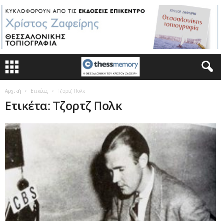
Αρχική
Ετικέτες
Τζορτζ Πολκ
Ετικέτα: Τζορτζ Πολκ