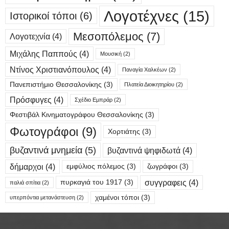
Λογοτέχνες
(15)
Ιστορικοί τόποι
(6)
Μεσοπόλεμος
(7)
Λογοτεχνία
(4)
Μιχάλης Παππούς
(4)
Μουσική
(2)
Ντίνος Χριστιανόπουλος
(4)
Παναγία Χαλκέων
(2)
Πανεπιστήμιο Θεσσαλονίκης
(3)
Πλατεία Διοικητηρίου
(2)
Πρόσφυγες
(4)
Σχέδιο Εμπράρ
(2)
Φεστιβάλ Κινηματογράφου Θεσσαλονίκης
(3)
Φωτογράφοι
(9)
Χορτιάτης
(3)
βυζαντινά μνημεία
(5)
βυζαντινά ψηφιδωτά
(4)
δήμαρχοι
(4)
εμφύλιος πόλεμος
(3)
ζωγράφοι
(3)
συγγραφεις
(4)
πυρκαγιά του 1917
(3)
παλιά σπίτια
(2)
χαμένοι τόποι
(3)
υπερπόντια μετανάστευση
(2)