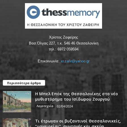
Χρίστος Ζαφείρης
Βασ.Όλγας 227, τ.κ. 546 46 Θεσσαλονίκη
τηλ.: 6972 059594
Επικοινωνία:
xr.zafir@yahoo.gr
Περισσότερα άρθρα
Η Μπελ Επόκ της Θεσσαλονίκης στο νέο
μυθιστόρημα του Ισίδωρου Ζουργού
Λογοτεχνία
02/04/2024
Τι έτρωγαν οι βυζαντινοί Θεσσαλονικείς,
”μαγειρείαι”, συνταγές και σκεύη