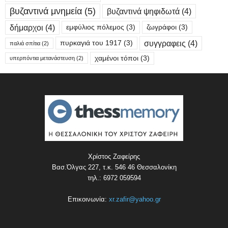
βυζαντινά μνημεία
(5)
βυζαντινά ψηφιδωτά
(4)
δήμαρχοι
(4)
εμφύλιος πόλεμος
(3)
ζωγράφοι
(3)
συγγραφεις
(4)
πυρκαγιά του 1917
(3)
παλιά σπίτια
(2)
χαμένοι τόποι
(3)
υπερπόντια μετανάστευση
(2)
Χρίστος Ζαφείρης
Βασ.Όλγας 227, τ.κ. 546 46 Θεσσαλονίκη
τηλ.: 6972 059594
Επικοινωνία:
xr.zafir@yahoo.gr