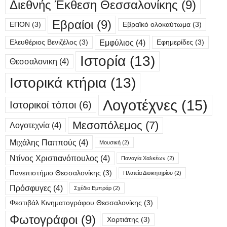
Διεθνής Έκθεση Θεσσαλονίκης
(9)
Εβραίοι
(9)
ΕΠΟΝ
(3)
Εβραϊκό ολοκαύτωμα
(3)
Εμφύλιος
(4)
Ελευθέριος Βενιζέλος
(3)
Εφημερίδες
(3)
Ιστορία
(13)
Θεσσαλονικη
(4)
Ιστορικά κτήρια
(13)
Λογοτέχνες
(15)
Ιστορικοί τόποι
(6)
Μεσοπόλεμος
(7)
Λογοτεχνία
(4)
Μιχάλης Παππούς
(4)
Μουσική
(2)
Ντίνος Χριστιανόπουλος
(4)
Παναγία Χαλκέων
(2)
Πανεπιστήμιο Θεσσαλονίκης
(3)
Πλατεία Διοικητηρίου
(2)
Πρόσφυγες
(4)
Σχέδιο Εμπράρ
(2)
Φεστιβάλ Κινηματογράφου Θεσσαλονίκης
(3)
Φωτογράφοι
(9)
Χορτιάτης
(3)