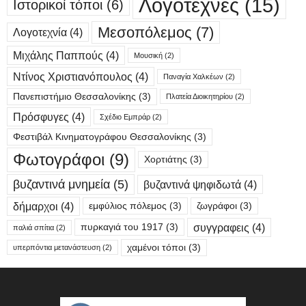
Λογοτέχνες
(15)
Ιστορικοί τόποι
(6)
Μεσοπόλεμος
(7)
Λογοτεχνία
(4)
Μιχάλης Παππούς
(4)
Μουσική
(2)
Ντίνος Χριστιανόπουλος
(4)
Παναγία Χαλκέων
(2)
Πανεπιστήμιο Θεσσαλονίκης
(3)
Πλατεία Διοικητηρίου
(2)
Πρόσφυγες
(4)
Σχέδιο Εμπράρ
(2)
Φεστιβάλ Κινηματογράφου Θεσσαλονίκης
(3)
Φωτογράφοι
(9)
Χορτιάτης
(3)
βυζαντινά μνημεία
(5)
βυζαντινά ψηφιδωτά
(4)
δήμαρχοι
(4)
εμφύλιος πόλεμος
(3)
ζωγράφοι
(3)
συγγραφεις
(4)
πυρκαγιά του 1917
(3)
παλιά σπίτια
(2)
χαμένοι τόποι
(3)
υπερπόντια μετανάστευση
(2)