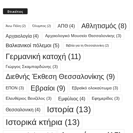
Ετικέτες
Αθλητισμός
(8)
ΑΠΘ
(4)
Άνω Πόλη
(2)
Όλυμπος
(2)
Αρχαιολογία
(4)
Αρχαιολογικό Μουσείο Θεσσαλονίκης
(3)
Βαλκανικοί πόλεμοι
(5)
Βιβλία για τη Θεσσαλονίκη
(2)
Γερμανική κατοχή
(11)
Γιώργος Σκαμπαρδώνης
(3)
Διεθνής Έκθεση Θεσσαλονίκης
(9)
Εβραίοι
(9)
ΕΠΟΝ
(3)
Εβραϊκό ολοκαύτωμα
(3)
Εμφύλιος
(4)
Ελευθέριος Βενιζέλος
(3)
Εφημερίδες
(3)
Ιστορία
(13)
Θεσσαλονικη
(4)
Ιστορικά κτήρια
(13)