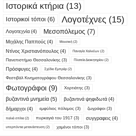
Ιστορικά κτήρια
(13)
Λογοτέχνες
(15)
Ιστορικοί τόποι
(6)
Μεσοπόλεμος
(7)
Λογοτεχνία
(4)
Μιχάλης Παππούς
(4)
Μουσική
(2)
Ντίνος Χριστιανόπουλος
(4)
Παναγία Χαλκέων
(2)
Πανεπιστήμιο Θεσσαλονίκης
(3)
Πλατεία Διοικητηρίου
(2)
Πρόσφυγες
(4)
Σχέδιο Εμπράρ
(2)
Φεστιβάλ Κινηματογράφου Θεσσαλονίκης
(3)
Φωτογράφοι
(9)
Χορτιάτης
(3)
βυζαντινά μνημεία
(5)
βυζαντινά ψηφιδωτά
(4)
δήμαρχοι
(4)
εμφύλιος πόλεμος
(3)
ζωγράφοι
(3)
συγγραφεις
(4)
πυρκαγιά του 1917
(3)
παλιά σπίτια
(2)
χαμένοι τόποι
(3)
υπερπόντια μετανάστευση
(2)