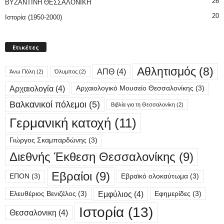
26
ΒΥΖΑΝΤΙΝΗ ΘΕΣΣΑΛΟΝΙΚΗ
20
Ιστορία (1950-2000)
Ετικέτες
Αθλητισμός
(8)
ΑΠΘ
(4)
Άνω Πόλη
(2)
Όλυμπος
(2)
Αρχαιολογία
(4)
Αρχαιολογικό Μουσείο Θεσσαλονίκης
(3)
Βαλκανικοί πόλεμοι
(5)
Βιβλία για τη Θεσσαλονίκη
(2)
Γερμανική κατοχή
(11)
Γιώργος Σκαμπαρδώνης
(3)
Διεθνής Έκθεση Θεσσαλονίκης
(9)
Εβραίοι
(9)
ΕΠΟΝ
(3)
Εβραϊκό ολοκαύτωμα
(3)
Εμφύλιος
(4)
Ελευθέριος Βενιζέλος
(3)
Εφημερίδες
(3)
Ιστορία
(13)
Θεσσαλονικη
(4)