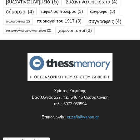
βυζαντινά μνημεία
(5)
βυζαντινά ψηφιδωτά
(4)
δήμαρχοι
(4)
εμφύλιος πόλεμος
(3)
ζωγράφοι
(3)
συγγραφεις
(4)
πυρκαγιά του 1917
(3)
παλιά σπίτια
(2)
χαμένοι τόποι
(3)
υπερπόντια μετανάστευση
(2)
Χρίστος Ζαφείρης
Βασ.Όλγας 227, τ.κ. 546 46 Θεσσαλονίκη
τηλ.: 6972 059594
Επικοινωνία:
xr.zafir@yahoo.gr