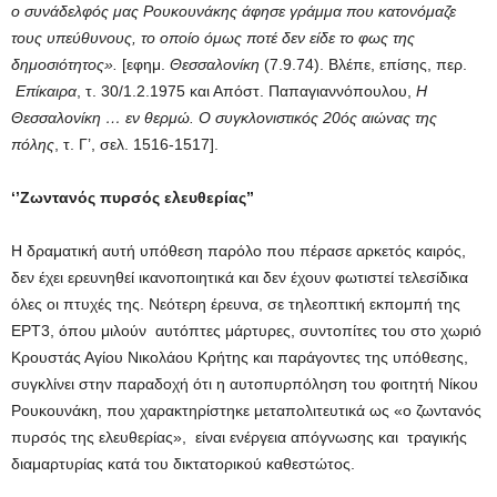
ο συνάδελφός μας Ρουκουνάκης άφησε γράμμα που κατονόμαζε
τους υπεύθυνους, το οποίο όμως ποτέ δεν είδε το φως της
δημοσιότητος».
[εφημ.
Θεσσαλονίκη
(7.9.74). Βλέπε, επίσης, περ.
Επίκαιρα
, τ. 30/1.2.1975 και Απόστ. Παπαγιαννόπουλου,
Η
Θεσσαλονίκη … εν θερμώ. Ο συγκλονιστικός 20ός αιώνας της
πόλης
, τ. Γ’, σελ. 1516-1517].
‘’Ζωντανός πυρσός ελευθερίας’’
Η δραματική αυτή υπόθεση παρόλο που πέρασε αρκετός καιρός,
δεν έχει ερευνηθεί ικανοποιητικά και δεν έχουν φωτιστεί τελεσίδικα
όλες οι πτυχές της. Νεότερη έρευνα, σε τηλεοπτική εκπομπή της
ΕΡΤ3, όπου μιλούν αυτόπτες μάρτυρες, συντοπίτες του στο χωριό
Κρουστάς Αγίου Νικολάου Κρήτης και παράγοντες της υπόθεσης,
συγκλίνει στην παραδοχή ότι η αυτοπυρπόληση του φοιτητή Νίκου
Ρουκουνάκη, που χαρακτηρίστηκε μεταπολιτευτικά ως «ο ζωντανός
πυρσός της ελευθερίας», είναι ενέργεια απόγνωσης και τραγικής
διαμαρτυρίας κατά του δικτατορικού καθεστώτος.