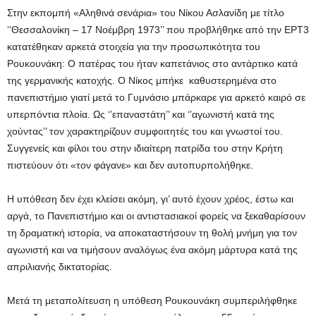
Στην εκπομπή «Αληθινά σενάρια» του Νίκου Ασλανίδη με τίτλο
‘’Θεσσαλονίκη – 17 Νοέμβρη 1973’’ που προβλήθηκε από την ΕΡΤ3
κατατέθηκαν αρκετά στοιχεία για την προσωπικότητα του
Ρουκουνάκη: Ο πατέρας του ήταν καπετάνιος στο αντάρτικο κατά
της γερμανικής κατοχής. Ο Νίκος μπήκε καθυστερημένα στο
πανεπιστήμιο γιατί μετά το Γυμνάσιο μπάρκαρε για αρκετό καιρό σε
υπερπόντια πλοία. Ως ‘’επαναστάτη’’ και ‘’αγωνιστή κατά της
χούντας’’ τον χαρακτηρίζουν συμφοιτητές του και γνωστοί του.
Συγγενείς και φίλοι του στην ιδιαίτερη πατρίδα του στην Κρήτη
πιστεύουν ότι «τον φάγανε» και δεν αυτοπυρπολήθηκε.
Η υπόθεση δεν έχει κλείσει ακόμη, γι’ αυτό έχουν χρέος, έστω και
αργά, το Πανεπιστήμιο και οι αντιστασιακοί φορείς να ξεκαθαρίσουν
τη δραματική ιστορία, να αποκαταστήσουν τη θολή μνήμη για τον
αγωνιστή και να τιμήσουν αναλόγως ένα ακόμη μάρτυρα κατά της
απριλιανής δικτατορίας.
Μετά τη μεταπολίτευση η υπόθεση Ρουκουνάκη συμπεριλήφθηκε