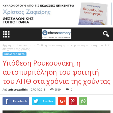
Αρχική
Uncategorized
Υπόθεση Ρουκουνάκη, η αυτοπυρπόληση του φοιτητή του ΑΠΘ
στα χρόνια της χούντας
UNCATEGORIZED
Υπόθεση Ρουκουνάκη, η
αυτοπυρπόληση του φοιτητή
του ΑΠΘ στα χρόνια της χούντας
Από
xristoszafiris
-
27/04/2018
2869
0
Facebook
Twitter