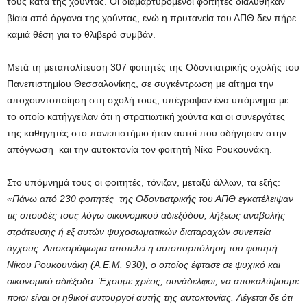
τους κατά της χούντας. Οι διαμαρτυρόμενοι φοιτητές διαλύθηκαν
βίαια από όργανα της χούντας, ενώ η πρυτανεία του ΑΠΘ δεν πήρε
καμιά θέση για το θλιβερό συμβάν.
Μετά τη μεταπολίτευση 307 φοιτητές της Οδοντιατρικής σχολής του
Πανεπιστημίου Θεσσαλονίκης, σε συγκέντρωση με αίτημα την
αποχουντοποίηση στη σχολή τους, υπέγραψαν ένα υπόμνημα με
το οποίο κατήγγειλαν ότι η στρατιωτική χούντα και οι συνεργάτες
της καθηγητές στο πανεπιστήμιο ήταν αυτοί που οδήγησαν στην
απόγνωση και την αυτοκτονία τον φοιτητή Νίκο Ρουκουνάκη.
Στο υπόμνημά τους οι φοιτητές, τόνιζαν, μεταξύ άλλων, τα εξής:
«Πάνω από 230 φοιτητές της Οδοντιατρικής του ΑΠΘ εγκατέλειψαν
τις σπουδές τους λόγω οικονομικού αδιεξόδου, λήξεως αναβολής
στράτευσης ή εξ αυτών ψυχοσωματικών διαταραχών συνεπεία
άγχους. Αποκορύφωμα αποτελεί η αυτοπυρπόληση του φοιτητή
Νίκου Ρουκουνάκη (Α.Ε.Μ. 930), ο οποίος έφτασε σε ψυχικό και
οικονομικό αδιέξοδο. Έχουμε χρέος, συνάδελφοι, να αποκαλύψουμε
ποιοι είναι οι ηθικοί αυτουργοί αυτής της αυτοκτονίας. Λέγεται δε ότι