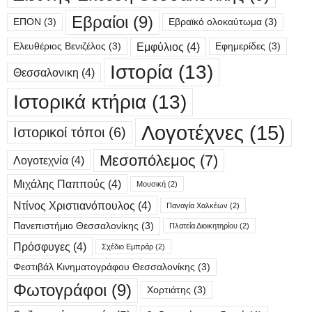
Εβραίοι
(9)
ΕΠΟΝ
(3)
Εβραϊκό ολοκαύτωμα
(3)
Εμφύλιος
(4)
Ελευθέριος Βενιζέλος
(3)
Εφημερίδες
(3)
Ιστορία
(13)
Θεσσαλονικη
(4)
Ιστορικά κτήρια
(13)
Λογοτέχνες
(15)
Ιστορικοί τόποι
(6)
Μεσοπόλεμος
(7)
Λογοτεχνία
(4)
Μιχάλης Παππούς
(4)
Μουσική
(2)
Ντίνος Χριστιανόπουλος
(4)
Παναγία Χαλκέων
(2)
Πανεπιστήμιο Θεσσαλονίκης
(3)
Πλατεία Διοικητηρίου
(2)
Πρόσφυγες
(4)
Σχέδιο Εμπράρ
(2)
Φεστιβάλ Κινηματογράφου Θεσσαλονίκης
(3)
Φωτογράφοι
(9)
Χορτιάτης
(3)