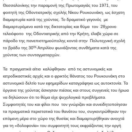
Θεσσαλονίκης την παραμονή της Πρωτομαγιάς του 1971, του
φοιτητή της Οδοντιατρικής σχολής Νίκου Ρουκουνάκη, ως έσχατη
διαμαρτυρία κατά της χούντας. Το δραματικό γεγονός με
διαμαρτυρόμενο κατά της δικτατορίας και θύμα τον 28χρονο
τελειόφοιτο της Οδοντιατρικής από την Κρήτη, έλαβε χώρα σε
πάροδο της πανεπιστημιούπολης κοντά στην Πολυτεχνική σχολή
ης
το βράδυ της 30
Απριλίου φωνάζοντας συνθήματα κατά της
χούντας των συνταγματαρχών.
Τα πραγματικά αίτια καλύφθηκαν από τις αστυνομικές και
ιατροδικαστικές αρχές και ο φρικτός θάνατος του Ρουκουνάκη στο
αστυνομικό δελτίο των εφημερίδων καταγράφηκε ως αυτοκτονία. Τα
όργανα της χούντας άσκησαν πιέσεις και στους συγγενείς του ήρωα
να δηλώσουν ότι το θύμα είχε ψυχολογικά προβλήματα.
Συμφοιτητές του και φίλοι που τον γνώριζαν και συνειδητοποίησαν
τα πραγματικά περιστατικά του θανάτου του, συγκεντρώθηκαν την
επόμενη μέρα στο χώρο της θυσίας και διαμαρτυρήθηκαν ανοιχτά
για τη «δολοφονία» του συμφοιτητή τους εκφράζοντας την οργή