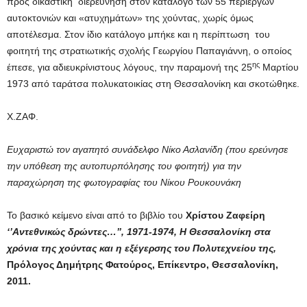
προς δικαστική διερεύνηση στον κατάλογο των 55 περίεργων
αυτοκτονιών και «ατυχημάτων» της χούντας, χωρίς όμως
αποτέλεσμα. Στον ίδιο κατάλογο μπήκε και η περίπτωση του
φοιτητή της στρατιωτικής σχολής Γεωργίου Παπαγιάννη, ο οποίος
ης
έπεσε, για αδιευκρίνιστους λόγους, την παραμονή της 25
Μαρτίου
1973 από ταράτσα πολυκατοικίας στη Θεσσαλονίκη και σκοτώθηκε.
Χ.ΖΑΦ.
Ευχαριστώ τον αγαπητό συνάδελφο Νίκο Ασλανίδη (που ερεύνησε
την υπόθεση της αυτοπυρπόλησης του φοιτητή) για την
παραχώρηση της φωτογραφίας του Νίκου Ρουκουνάκη
Το βασικό κείμενο είναι από το βιβλίο του
Χρίστου Ζαφείρη
‘’Αντεθνικώς δρώντες…’’, 1971-1974, Η Θεσσαλονίκη στα
χρόνια της χούντας και η εξέγερσης του Πολυτεχνείου της,
Πρόλογος Δημήτρης Φατούρος, Επίκεντρο, Θεσσαλονίκη,
2011.