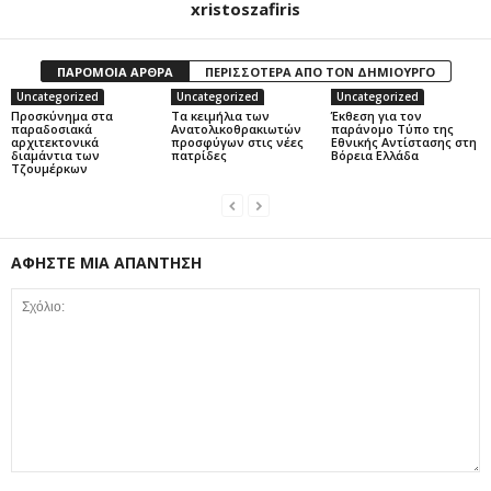
xristoszafiris
ΠΑΡΟΜΟΙΑ ΑΡΘΡΑ
ΠΕΡΙΣΣΟΤΕΡΑ ΑΠΟ ΤΟΝ ΔΗΜΙΟΥΡΓΟ
Uncategorized
Uncategorized
Uncategorized
Προσκύνημα στα
Τα κειμήλια των
Έκθεση για τον
παραδοσιακά
Ανατολικοθρακιωτών
παράνομο Τύπο της
αρχιτεκτονικά
προσφύγων στις νέες
Εθνικής Αντίστασης στη
διαμάντια των
πατρίδες
Βόρεια Ελλάδα
Τζουμέρκων
ΑΦΗΣΤΕ ΜΙΑ ΑΠΑΝΤΗΣΗ