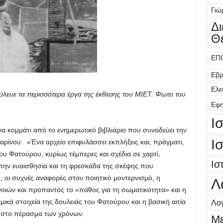
Γιώ
Δ
Θ
ΕΠ
Εβρ
Ελε
ευε τα περισσότερα έργα της έκθεσης του ΜΙΕΤ. Φωτο του
Εφη
Ι
α κομμάτι από το ενημερωτικό βιβλιάριο που συνοδεύει την
Ι
ρίνου: «Ένα αρχείο επιφυλάσσει εκπλήξεις και, πράγματι,
ου Φατούρου, κυρίως τέμπερες και σχέδια σε χαρτί,
Ισ
 την ευαισθησία και τη φρεσκάδα της σκέψης που
, οι συχνές αναφορές στον ποιητικό μοντερνισμό, η
Λ
οιών και προπαντός το «πάθος για τη σωματικότητα» και η
μικά στοιχεία της δουλειάς του Φατούρου και η βασική αιτία
Λογ
ο στο πέρασμα των χρόνων.
Μ