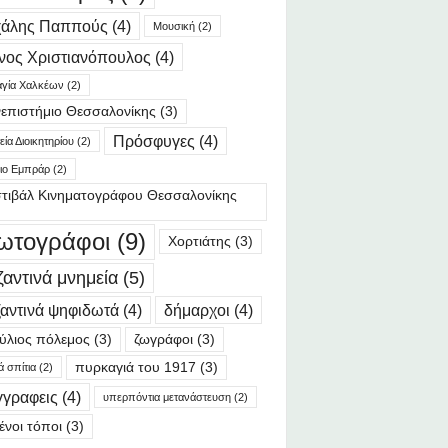
χάλης Παππούς
(4)
Μουσική
(2)
νος Χριστιανόπουλος
(4)
γία Χαλκέων
(2)
επιστήμιο Θεσσαλονίκης
(3)
Πρόσφυγες
(4)
ία Διοικητηρίου
(2)
ιο Εμπράρ
(2)
τιβάλ Κινηματογράφου Θεσσαλονίκης
ωτογράφοι
(9)
Χορτιάτης
(3)
ζαντινά μνημεία
(5)
αντινά ψηφιδωτά
(4)
δήμαρχοι
(4)
ύλιος πόλεμος
(3)
ζωγράφοι
(3)
πυρκαγιά του 1917
(3)
ά σπίτια
(2)
γγραφεις
(4)
υπερπόντια μετανάστευση
(2)
ένοι τόποι
(3)