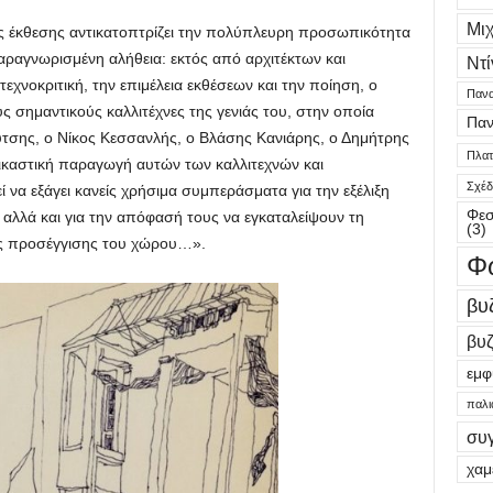
Μι
ης έκθεσης αντικατοπτρίζει την πολύπλευρη προσωπικότητα
παραγνωρισμένη αλήθεια: εκτός από αρχιτέκτων και
Ντί
χνοκριτική, την επιμέλεια εκθέσεων και την ποίηση, ο
Πανα
σημαντικούς καλλιτέχνες της γενιάς του, στην οποία
Παν
ύτσης, ο Νίκος Κεσσανλής, ο Βλάσης Κανιάρης, ο Δημήτρης
Πλατε
ικαστική παραγωγή αυτών των καλλιτεχνών και
Σχέδ
ί να εξάγει κανείς χρήσιμα συμπεράσματα για την εξέλιξη
Φεσ
 αλλά και για την απόφασή τους να εγκαταλείψουν τη
(3)
κής προσέγγισης του χώρου…».
Φ
βυ
βυζ
εμφ
παλι
συ
χαμ