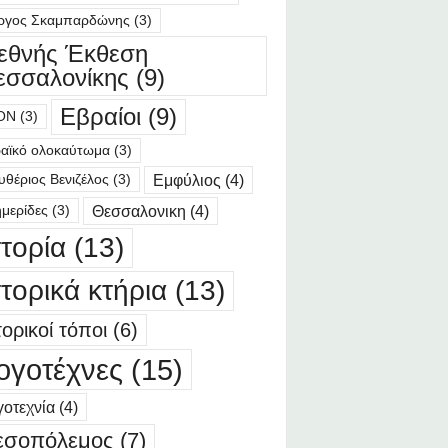
ργος Σκαμπαρδώνης
(3)
ιεθνής Έκθεση
εσσαλονίκης
(9)
Εβραίοι
(9)
ΟΝ
(3)
αϊκό ολοκαύτωμα
(3)
Εμφύλιος
(4)
υθέριος Βενιζέλος
(3)
Θεσσαλονικη
(4)
μερίδες
(3)
στορία
(13)
στορικά κτήρια
(13)
τορικοί τόποι
(6)
ογοτέχνες
(15)
οτεχνία
(4)
εσοπόλεμος
(7)