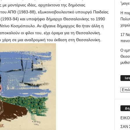
”μαγε
 με μοντέρνες ιδέες, αρχιτέκτονα της δημόσιας
 του ΑΠΘ (1983-88), εξωκοινοβουλευτικό υπουργό Παιδείας
Η πορ
(1993-94) και υποψήφιο δήμαρχο Θεσσαλονίκης το 1990
Πολυτ
χειμώ
 Ντίνο Κοσμόπουλο. Αν έβγαινε δήμαρχος θα ήταν άλλη η
αποκαλούν οι φίλοι του, είχε όραμα για τη Θεσσαλονίκη.
17 Νο
ο χάρη σε μια αναδρομική του έκθεση στη Θεσσαλονίκη.
πανεπ
Ο εμπ
Θεσσ
μυθι
Ισ
Δη
ΕΙΚΟ
ΣΑΝ