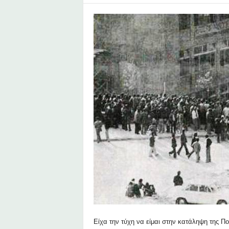
υ
Ζ
α
φ
ε
ί
ρ
η
Είχα την τύχη να είμαι στην κατάληψη της Π