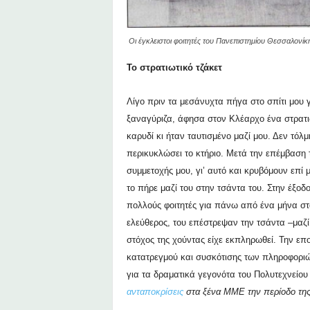
Οι έγκλειστοι φοιτητές του Πανεπιστημίου Θεσσαλονί
Το στρατιωτικό τζάκετ
Λίγο πριν τα μεσάνυχτα πήγα στο σπίτι μου 
ξαναγύριζα, άφησα στον Κλέαρχο ένα στρατιωτ
καρυδί κι ήταν ταυτισμένο μαζί μου. Δεν τόλ
περικυκλώσει το κτήριο. Μετά την επέμβαση 
συμμετοχής μου, γι’ αυτό και κρυβόμουν επί 
το πήρε μαζί του στην τσάντα του. Στην έξοδ
πολλούς φοιτητές για πάνω από ένα μήνα στ
ελεύθερος, του επέστρεψαν την τσάντα –μαζί
στόχος της χούντας είχε εκπληρωθεί. Την επ
κατατρεγμού και συσκότισης των πληροφοριώ
για τα δραματικά γεγονότα του Πολυτεχνείου
ανταποκρίσεις
στα ξένα ΜΜΕ την περίοδο της 