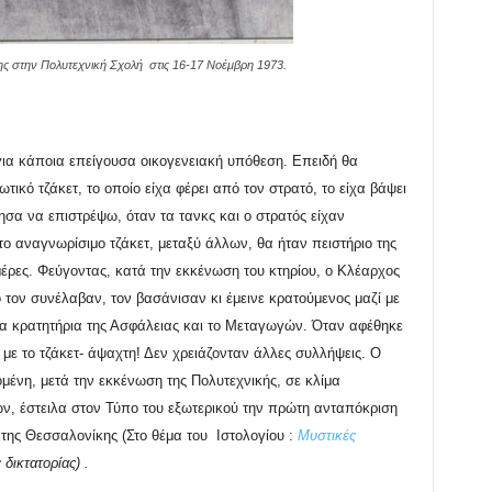
κης στην Πολυτεχνική Σχολή στις 16-17 Νοέμβρη 1973.
για κάποια επείγουσα οικογενειακή υπόθεση. Επειδή θα
ικό τζάκετ, το οποίο είχα φέρει από τον στρατό, το είχα βάψει
μησα να επιστρέψω, όταν τα τανκς και ο στρατός είχαν
το αναγνωρίσιμο τζάκετ, μεταξύ άλλων, θα ήταν πειστήριο της
μέρες. Φεύγοντας, κατά την εκκένωση του κτηρίου, ο Κλέαρχος
ο τον συνέλαβαν, τον βασάνισαν κι έμεινε κρατούμενος μαζί με
α κρατητήρια της Ασφάλειας και το Μεταγωγών. Όταν αφέθηκε
 με το τζάκετ- άψαχτη! Δεν χρειάζονταν άλλες συλλήψεις. Ο
ομένη, μετά την εκκένωση της Πολυτεχνικής, σε κλίμα
ν, έστειλα στον Τύπο του εξωτερικού την πρώτη ανταπόκριση
 της Θεσσαλονίκης (Στο θέμα του Ιστολογίου :
Μυστικές
δικτατορίας) .