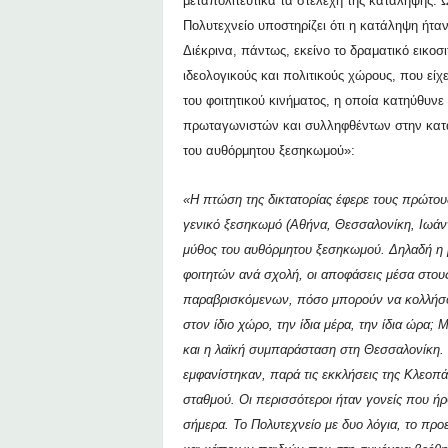
μεταπολιτευτικά τα στελέχη της κατάληψης. 
Πολυτεχνείο υποστηρίζει ότι η κατάληψη ήτα
Διέκρινα, πάντως, εκείνο το δραματικό εικοσ
ιδεολογικούς και πολιτικούς χώρους, που είχ
του φοιτητικού κινήματος, η οποία κατηύθυνε
πρωταγωνιστών και συλληφθέντων στην κατά
του αυθόρμητου ξεσηκωμού»:
«Η πτώση της δικτατορίας έφερε τους πρώτο
γενικό ξεσηκωμό (Αθήνα, Θεσσαλονίκη, Ιωάνν
μύθος του αυθόρμητου ξεσηκωμού. Δηλαδή η 
φοιτητών ανά σχολή, οι αποφάσεις μέσα στο
παραβρισκόμενων, πόσο μπορούν να κολλήσου
στον ίδιο χώρο, την ίδια μέρα, την ίδια ώρα;
και η λαϊκή συμπαράσταση στη Θεσσαλονίκη. 
εμφανίστηκαν, παρά τις εκκλήσεις της Κλεοπ
σταθμού. Οι περισσότεροι ήταν γονείς που ήρ
σήμερα.
Το Πολυτεχνείο με δυο λόγια, το προε