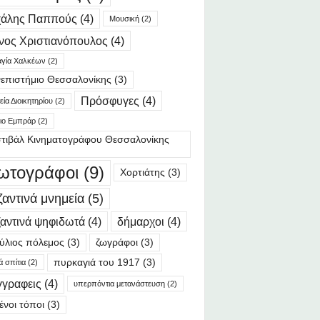
χάλης Παππούς
(4)
Μουσική
(2)
νος Χριστιανόπουλος
(4)
γία Χαλκέων
(2)
επιστήμιο Θεσσαλονίκης
(3)
Πρόσφυγες
(4)
ία Διοικητηρίου
(2)
ιο Εμπράρ
(2)
τιβάλ Κινηματογράφου Θεσσαλονίκης
ωτογράφοι
(9)
Χορτιάτης
(3)
ζαντινά μνημεία
(5)
αντινά ψηφιδωτά
(4)
δήμαρχοι
(4)
ύλιος πόλεμος
(3)
ζωγράφοι
(3)
πυρκαγιά του 1917
(3)
ά σπίτια
(2)
γγραφεις
(4)
υπερπόντια μετανάστευση
(2)
ένοι τόποι
(3)