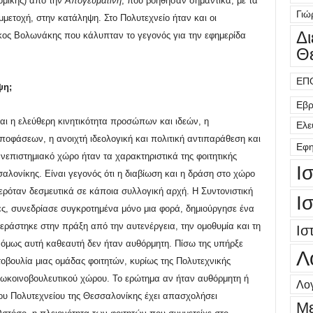
ομικής) από την
Απογευματινή
, που βοήθησαν σημαντικά, με τα
Γιώ
ετοχή, στην κατάληψη. Στο Πολυτεχνείο ήταν και οι
Δ
ος Βολωνάκης που κάλυπταν το γεγονός για την εφημερίδα
Θ
ΕΠ
ψη;
Εβρ
αι η ελεύθερη κινητικότητα προσώπων και ιδεών, η
Ελε
οφάσεων, η ανοιχτή ιδεολογική και πολιτική αντιπαράθεση και
Εφη
νεπιστημιακό χώρο ήταν τα χαρακτηριστικά της φοιτητικής
Ι
λονίκης. Είναι γεγονός ότι η διαβίωση και η δράση στο χώρο
ρόταν δεσμευτικά σε κάποια συλλογική αρχή. Η Συντονιστική
Ι
ες, συνεδρίασε συγκροτημένα μόνο μια φορά, δημιούργησε ένα
ράστηκε στην πράξη από την αυτενέργεια, την ομοθυμία και τη
Ισ
όμως αυτή καθεαυτή δεν ήταν αυθόρμητη. Πίσω της υπήρξε
Λ
οβουλία μιας ομάδας φοιτητών, κυρίως της Πολυτεχνικής
εξωκοινοβουλευτικού χώρου. Το ερώτημα αν ήταν αυθόρμητη ή
Λογ
υ Πολυτεχνείου της Θεσσαλονίκης έχει απασχολήσει
Μ