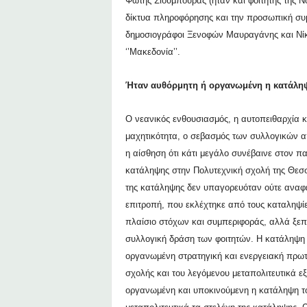
Φώτης Σιούμπουρας (ήταν και φοιτητής της Ν
δίκτυα πληροφόρησης και την προσωπική συμμ
δημοσιογράφοι Ξενοφών Μαυραγάνης και Νίκ
‘’Μακεδονία’’.
Ήταν αυθόρμητη ή οργανωμένη η κατάλη
Ο νεανικός ενθουσιασμός, η αυτοπειθαρχία κ
μαχητικότητα, ο σεβασμός των συλλογικών απ
η αίσθηση ότι κάτι μεγάλο συνέβαινε στον πα
κατάληψης στην Πολυτεχνική σχολή της Θεσσα
της κατάληψης δεν υπαγορευόταν ούτε αναφε
επιτροπή, που εκλέχτηκε από τους καταληψί
πλαίσιο στόχων και συμπεριφοράς, αλλά ξεπε
συλλογική δράση των φοιτητών. Η κατάληψη 
οργανωμένη στρατηγική και ενεργειακή πρωτ
σχολής και του λεγόμενου μεταπολιτευτικά 
οργανωμένη και υποκινούμενη η κατάληψη το