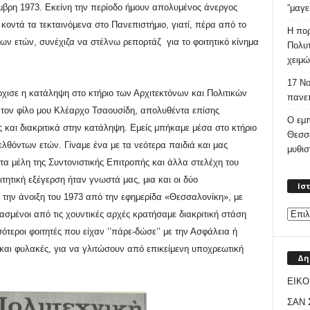
οέμβρη 1973. Εκείνη την περίοδο ήμουν απολυμένος άνεργος
”μαγε
ντά τα τεκταινόμενα στο Πανεπιστήμιο, γιατί, πέρα από το
Η πορ
ων ετών, συνέχιζα να στέλνω ρεπορτάζ για το φοιτητικό κίνημα
Πολυτ
χειμώ
17 Νο
ισε η κατάληψη στο κτήριο των Αρχιτεκτόνων και Πολιτικών
πανεπ
 τον φίλο μου Κλέαρχο Τσαουσίδη, απολυθέντα επίσης
Ο εμπ
και διακριτικά στην κατάληψη. Εμείς μπήκαμε μέσα στο κτήριο
Θεσσ
ελθόντων ετών. Γίναμε ένα με τα νεότερα παιδιά και μας
μυθι
α μέλη της Συντονιστικής Επιτροπής και άλλα στελέχη του
ιτητική εξέγερση ήταν γνωστά μας, μια και οι δύο
Ισ
την άνοιξη του 1973 από την εφημερίδα «Θεσσαλονίκη», με
ασμένοι από τις χουντικές αρχές κρατήσαμε διακριτική στάση
ότεροι φοιτητές που είχαν ‘’πάρε-δώσε’’ με την Ασφάλεια ή
 και φυλακές, για να γλιτώσουν από επικείμενη υποχρεωτική
Δη
ΕΙΚΟ
ΣΑΝ