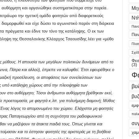
Ωστόσο, η πλειονότητα των φοιτητών που συμμετείχε στο
Μι
ν αυθόρμητη και οργανώθηκε συστηματικότερα στην πορεία.
ιτετράωρο την ηγετική ομάδα φοιτητών από διαφορετικούς
Ντί
ε διαμορφωθεί και είχε δώσει το αγωνιστικό παρόν στη διάρκεια
Πανα
 τα πράγματα και έδινε τον τόνο της κατάληψης. Ο εκ των
Παν
ληψη της Θεσσαλονίκης Κλέαρχος Τσαουσίδης λέει για «μύθο
Πλατε
Σχέδ
Φεσ
υς μύθους. Η απουσία των μεγάλων πολιτικών δυνάμεων από το
(3)
ινα, Πάτρα και αλλού), έπρεπε να καλυφθεί. Έτσι εφευρέθηκε ο
Φ
μαζική προσέλευση, οι αποφάσεις των συνελεύσεων των
υς υπό κατάληψη χώρους από την πλειοψηφία των
βυ
ν στο αυθόρμητο; Τόσοι άνθρωποι αυθόρμητα βρέθηκαν εκεί,
βυζ
 Με προετοιμασία, με φαγητά κ.λπ. για πολυήμερη διαμονή;
Μύθος
εμφ
Ένας λόγος το απομονωμένο του χώρου. Ελάχιστοι μη φοιτητές
παλι
άτρας Παπαγεωργίου από τη συχνότητα του ραδιοφωνικού
συ
θαν να μαζέψουν τα άτακτα παιδιά τους. Όπως γίνεται και
τοίμασαν και το έστησαν φοιτητές της αριστεράς με τη βοήθεια
χαμ