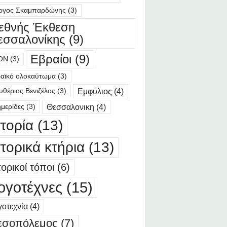
ργος Σκαμπαρδώνης
(3)
ιεθνής Έκθεση
εσσαλονίκης
(9)
Εβραίοι
(9)
ΟΝ
(3)
αϊκό ολοκαύτωμα
(3)
Εμφύλιος
(4)
υθέριος Βενιζέλος
(3)
Θεσσαλονικη
(4)
μερίδες
(3)
στορία
(13)
στορικά κτήρια
(13)
τορικοί τόποι
(6)
ογοτέχνες
(15)
οτεχνία
(4)
εσοπόλεμος
(7)