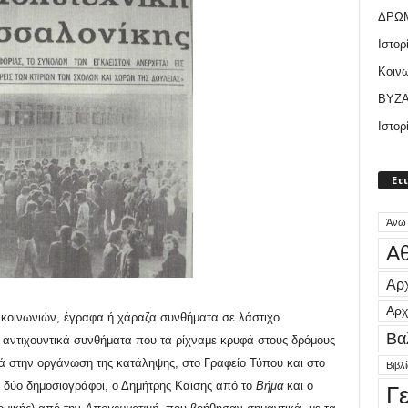
ΔΡΩ
Ιστορ
Κοιν
ΒΥΖΑ
Ιστορ
Ετ
Άνω
Αθ
Αρχ
Αρχ
κοινωνιών, έγραφα ή χάραζα συνθήματα σε λάστιχο
Βα
υ, αντιχουντικά συνθήματα που τα ρίχναμε κρυφά στους δρόμους
γά στην οργάνωση της κατάληψης, στο Γραφείο Τύπου και στο
Βιβλ
ι δύο δημοσιογράφοι, ο Δημήτρης Καϊσης από το
Βήμα
και ο
Γ