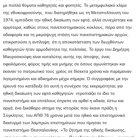
με πολλά θύματα καθηγητές και φοιτητές. Το μετεμφυλιακό κλίμα
της εθνικοφροσύνης, που διατηρήθηκε ως τη Μεταπολίτευση του
1974, εμπόδισε την ηθική δικαίωση των εφτά, αλλά συνεχίστηκε και
αργότερα, καθώς στους πανεπιστημιακούς κύκλους, πέρα από την
αδιαφορία και τη μικρόψυχη στάση των πανεπιστημιακών αρχών,
επικρατούσε η αντίληψη ότι η αποκατάσταση των διωχθέντων
καθηγητών ήταν αρμοδιότητα της πολιτείας. Το έργο του Δημήτρη
Μαυροσκούφη είναι καταλύτης αυτής της άποψης, ένας
οφειλόμενος φόρος τιμής και μνήμης σε όσους αγωνίστηκαν και
έκαναν το πατριωτικό τους χρέος σε δίσεκτα χρόνια και παρέμειναν
λησμονημένοι και αδικημένοι μέχρι σήμερα. Ο συγγραφέας με την
έρευνά του κατέδειξε ότι αυτή η συνέχισε της εκκρεμότητας για
ηθική δικαίωση των εφτά καθηγητών ντροπιάζει το ίδιο το
πανεπιστήμιο και επιτέλους έπρεπε να αρθεί η αδικία, έστω και
αργά, ένα ξεκάθαρο αίτημα της ιστορίας που έκανε πράξη η
Σύγκλητος του ΑΠΘ 76 χρόνια μετά τον ηθικό και επιστημονικό
διασυρμό των λαμπρών επιστημόνων που τίμησαν το
πανεπιστήμιο Θεσσαλονίκης. «Το ζήτημα της ηθικής δικαίωσης,