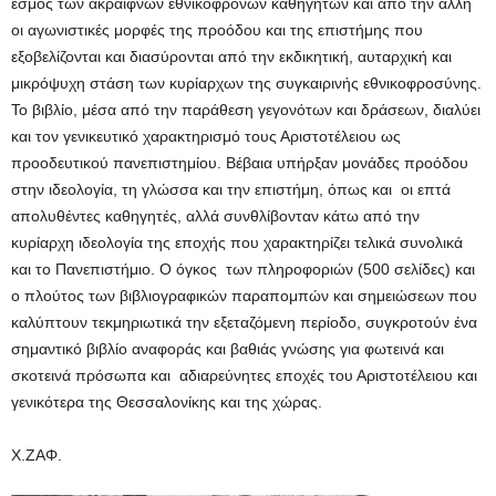
εσμός των ακραιφνών εθνικοφρόνων καθηγητών και από την άλλη
οι αγωνιστικές μορφές της προόδου και της επιστήμης που
εξοβελίζονται και διασύρονται από την εκδικητική, αυταρχική και
μικρόψυχη στάση των κυρίαρχων της συγκαιρινής εθνικοφροσύνης.
Το βιβλίο, μέσα από την παράθεση γεγονότων και δράσεων, διαλύει
και τον γενικευτικό χαρακτηρισμό τους Αριστοτέλειου ως
προοδευτικού πανεπιστημίου. Βέβαια υπήρξαν μονάδες προόδου
στην ιδεολογία, τη γλώσσα και την επιστήμη, όπως και οι επτά
απολυθέντες καθηγητές, αλλά συνθλίβονταν κάτω από την
κυρίαρχη ιδεολογία της εποχής που χαρακτηρίζει τελικά συνολικά
και το Πανεπιστήμιο. Ο όγκος των πληροφοριών (500 σελίδες) και
ο πλούτος των βιβλιογραφικών παραπομπών και σημειώσεων που
καλύπτουν τεκμηριωτικά την εξεταζόμενη περίοδο, συγκροτούν ένα
σημαντικό βιβλίο αναφοράς και βαθιάς γνώσης για φωτεινά και
σκοτεινά πρόσωπα και αδιαρεύνητες εποχές του Αριστοτέλειου και
γενικότερα της Θεσσαλονίκης και της χώρας.
Χ.ΖΑΦ.