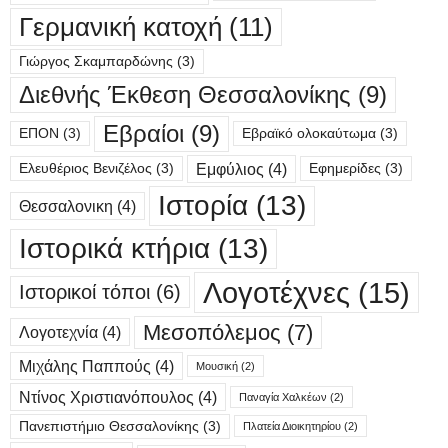
Γερμανική κατοχή
(11)
Γιώργος Σκαμπαρδώνης
(3)
Διεθνής Έκθεση Θεσσαλονίκης
(9)
Εβραίοι
(9)
ΕΠΟΝ
(3)
Εβραϊκό ολοκαύτωμα
(3)
Εμφύλιος
(4)
Ελευθέριος Βενιζέλος
(3)
Εφημερίδες
(3)
Ιστορία
(13)
Θεσσαλονικη
(4)
Ιστορικά κτήρια
(13)
Λογοτέχνες
(15)
Ιστορικοί τόποι
(6)
Μεσοπόλεμος
(7)
Λογοτεχνία
(4)
Μιχάλης Παππούς
(4)
Μουσική
(2)
Ντίνος Χριστιανόπουλος
(4)
Παναγία Χαλκέων
(2)
Πανεπιστήμιο Θεσσαλονίκης
(3)
Πλατεία Διοικητηρίου
(2)