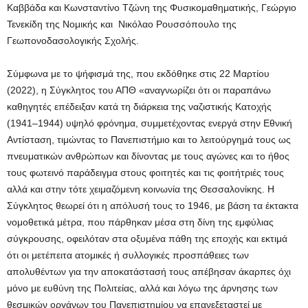
Καββάδα και Κωνσταντίνο Τζώνη της Φυσικομαθηματικής, Γεώργιο
Τενεκίδη της Νομικής και Νικόλαο Ρουσσόπουλο της
Γεωπονοδασολογικής Σχολής.
Σύμφωνα με το ψήφισμά της, που εκδόθηκε στις 22 Μαρτίου
(2022), η Σύγκλητος του ΑΠΘ «αναγνωρίζει ότι οι παραπάνω
καθηγητές επέδειξαν κατά τη διάρκεια της ναζιστικής Κατοχής
(1941–1944) υψηλό φρόνημα, συμμετέχοντας ενεργά στην Εθνική
Αντίσταση, τιμώντας το Πανεπιστήμιο και το λειτούργημά τους ως
πνευματικών ανθρώπων και δίνοντας με τους αγώνες και το ήθος
τους φωτεινό παράδειγμα στους φοιτητές και τις φοιτήτριές τους
αλλά και στην τότε χειμαζόμενη κοινωνία της Θεσσαλονίκης. Η
Σύγκλητος θεωρεί ότι η απόλυσή τους το 1946, με βάση τα έκτακτα
νομοθετικά μέτρα, που πάρθηκαν μέσα στη δίνη της εμφύλιας
σύγκρουσης, οφειλόταν στα οξυμένα πάθη της εποχής και εκτιμά
ότι οι μετέπειτα ατομικές ή συλλογικές προσπάθειες των
απολυθέντων για την αποκατάστασή τους απέβησαν άκαρπες όχι
μόνο με ευθύνη της Πολιτείας, αλλά και λόγω της άρνησης των
θεσμικών οργάνων του Πανεπιστημίου να επανεξεταστεί με