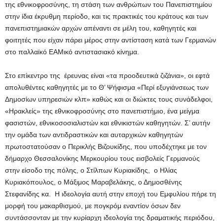
της εθνικοφροσύνης, τη στάση των ανθρώπων του Πανεπιστημίου
στην ίδια έκρυθμη περίοδο, και τις πρακτικές του κράτους και των
πανεπιστημιακών αρχών απέναντι σε μέλη του, καθηγητές και
φοιτητές που είχαν πάρει μέρος στην αντίσταση κατά των Γερμανών
στο παλλαϊκό ΕΑΜικό αντιστασιακό κίνημα.
Στο επίκεντρο της έρευνας είναι «τα προοδευτικά ζιζάνια», οι εφτά
απολυθέντες καθηγητές με το Θ’ Ψήφισμα «Περί εξυγιάνσεως των
Δημοσίων υπηρεσιών κλπ» καθώς και οι διώκτες τους συνάδελφοι,
«Ηρακλείς» της εθνικοφροσύνης στο πανεπιστήμιο, ένα μείγμα
φασιστών, εθνικοσοσιαλιστών και εθνικιστών καθηγητών. Σ’ αυτήν
την ομάδα των αντιδραστικών και αυταρχικών καθηγητών
πρωτοστατούσαν ο Περικλής Βιζουκίδης, που υποδέχτηκε με τον
δήμαρχο Θεσσαλονίκης Μερκουρίου τους εισβολείς Γερμανούς
στην είσοδο της πόλης, ο Στίλπων Κυριακίδης, ο Ηλίας
Κυριακόπουλος, ο Μάξιμος Μαραβελάκης, ο Δημοσθένης
Στεφανίδης κα. Η ιδεολογία αυτή στην εποχή του Εμφυλίου πήρε τη
μορφή του μακαρθισμού, με πογκρόμ εναντίον όσων δεν
συντάσσονταν με την κυρίαρχη ιδεολογία της δραματικής περιόδου,