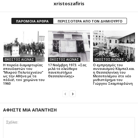
xristoszafiris
ΠΑΡΟΜΟΙΑ ΑΡΘΡΑ
ΠΕΡΙΣΣΟΤΕΡΑ ΑΠΟ ΤΟΝ ΔΗΜΙΟΥΡΓΟ
ΕΙΚΟΣΤΟΣ ΑΙΩΝΑΣ
ΕΙΚΟΣΤΟΣ ΑΙΩΝΑΣ
ΕΙΚΟΣΤΟΣ ΑΙΩΝΑΣ
Η πορεία διαμαρτυρίας
17 Νοέμβρη 1973. «Σας
Ο εμπρησμός του
σπουδαστών του
μιλά το ελεύθερο
συνοικισμού Κάμπελ και
‘’Μικρού Πολυτεχνείου’’
πανεπιστήμιο
η Θεσσαλονίκη του
ως την Αθήνα με τα
Θεσσαλονίκης»
Μεσοπολέμου στο νέο
πόδια!, τον χειμώνα του
μυθιστόρημα του
1960
Γιώργου Σκαμπαρδώνη
ΑΦΗΣΤΕ ΜΙΑ ΑΠΑΝΤΗΣΗ