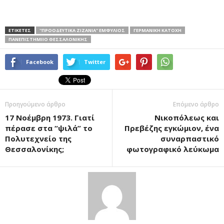
ΕΤΙΚΕΤΕΣ
''ΠΡΟΟΔΕΥΤΙΚΆ ΖΙΖΆΝΙΑ'' ΕΜΦΎΛΙΟΣ
ΓΕΡΜΑΝΙΚΉ ΚΑΤΟΧΉ
ΠΑΝΕΠΙΣΤΉΜΙΙΟ ΘΕΣΣΑΛΟΝΙΚΗΣ
Facebook
Twitter
Προηγούμενο άρθρο
Επόμενο άρθρο
17 Νοέμβρη 1973. Γιατί
Νικοπόλεως και
πέρασε στα “ψιλά” το
Πρεβέζης εγκώμιον, ένα
Πολυτεχνείο της
συναρπαστικό
Θεσσαλονίκης;
φωτογραφικό λεύκωμα