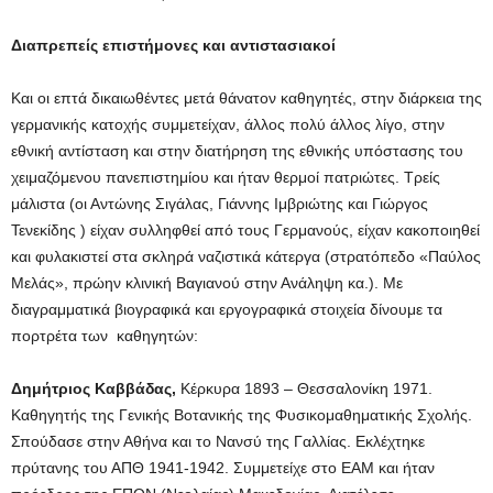
Διαπρεπείς επιστήμονες και αντιστασιακοί
Και οι επτά δικαιωθέντες μετά θάνατον καθηγητές, στην διάρκεια της
γερμανικής κατοχής συμμετείχαν, άλλος πολύ άλλος λίγο, στην
εθνική αντίσταση και στην διατήρηση της εθνικής υπόστασης του
χειμαζόμενου πανεπιστημίου και ήταν θερμοί πατριώτες. Τρείς
μάλιστα (οι Αντώνης Σιγάλας, Γιάννης Ιμβριώτης και Γιώργος
Τενεκίδης ) είχαν συλληφθεί από τους Γερμανούς, είχαν κακοποιηθεί
και φυλακιστεί στα σκληρά ναζιστικά κάτεργα (στρατόπεδο «Παύλος
Μελάς», πρώην κλινική Βαγιανού στην Ανάληψη κα.). Με
διαγραμματικά βιογραφικά και εργογραφικά στοιχεία δίνουμε τα
πορτρέτα των καθηγητών:
Δημήτριος Καββάδας,
Κέρκυρα 1893 – Θεσσαλονίκη 1971.
Καθηγητής της Γενικής Βοτανικής της Φυσικομαθηματικής Σχολής.
Σπούδασε στην Αθήνα και το Νανσύ της Γαλλίας. Εκλέχτηκε
πρύτανης του ΑΠΘ 1941-1942. Συμμετείχε στο ΕΑΜ και ήταν