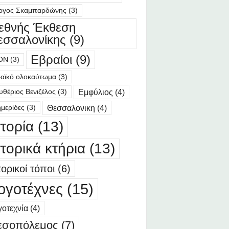
ργος Σκαμπαρδώνης
(3)
ιεθνής Έκθεση
εσσαλονίκης
(9)
Εβραίοι
(9)
ΟΝ
(3)
αϊκό ολοκαύτωμα
(3)
Εμφύλιος
(4)
υθέριος Βενιζέλος
(3)
Θεσσαλονικη
(4)
μερίδες
(3)
στορία
(13)
στορικά κτήρια
(13)
τορικοί τόποι
(6)
ογοτέχνες
(15)
οτεχνία
(4)
εσοπόλεμος
(7)