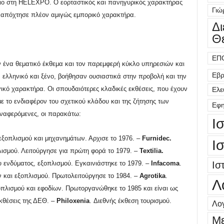
ιο στη
HELEXPO.
Ο εορταστικός και πανηγυρικός χαρακτήρας
Γιώ
ση απόχτησε πλέον αμιγώς εμπορικό χαρακτήρα.
Δ
Θ
ΕΠ
ν ένα θεματικό έκθεμα και τον παρεμφερή κύκλο υπηρεσιών και
Εβρ
, ελληνικό και ξένο, βοήθησαν ουσιαστικά στην προβολή και την
ικό χαρακτήρα.
Οι σπουδαιότερες κλαδικές εκθέσεις, που έχουν
Ελε
ε το ενδιαφέρον του σχετικού κλάδου και της ζήτησης των
Εφη
αναφερόμενες, οι παρακάτω:
Ι
εξοπλισμού και μηχανημάτων. Αρχισε το 1976. –
Furnidec
.
Ι
λισμού. Λειτούργησε για πρώτη φορά το 1979. –
Textilia
.
Ισ
 ενδύματος, εξοπλισμού. Εγκαινιάστηκε το 1979.
–
Infacoma
.
 και εξοπλισμού. Πρωτολειτούργησε το 1984. –
Agrotika
.
Λ
πλισμού και εφοδίων. Πρωτοργανώθηκε το 1985 και είναι ως
εκθέσεις της ΔΕΘ.
–
Philoxenia
. Διεθνής έκθεση τουρισμού.
Λογ
Μ