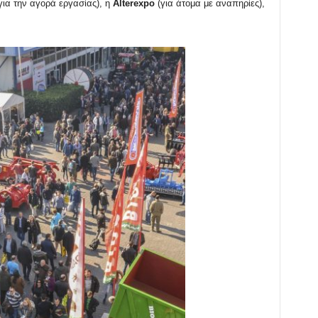
για την αγορά εργασίας
)
, η
Alterexpo
(για άτομα με αναπηρίες),