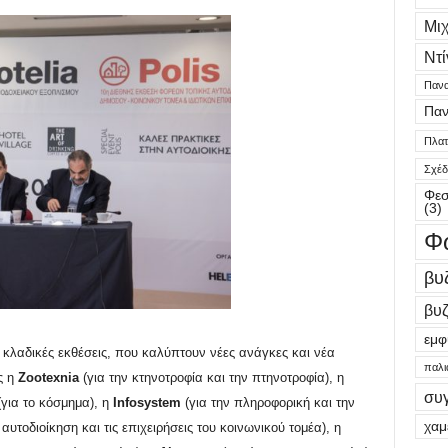
Μι
Ντί
Πανα
Παν
Πλατε
Σχέδ
Φεσ
(3)
Φ
βυ
βυζ
εμφ
 κλαδικές εκθέσεις
,
που καλύπτουν νέες ανάγκες και νέα
παλι
ς η
Zootexnia
(για την κτηνοτροφία και την πτηνοτροφία)
,
η
συ
για το κόσμημα), η
Infosystem
(για την πληροφορική και την
χαμ
 αυτοδιοίκηση και τις επιχειρήσεις του κοινωνικού τομέα)
,
η