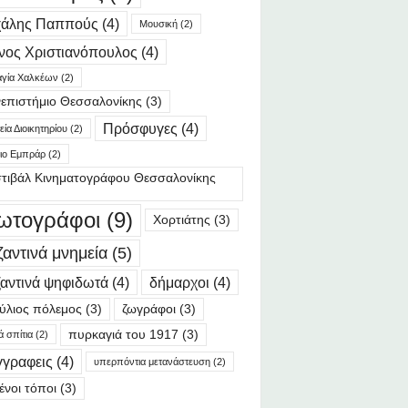
χάλης Παππούς
(4)
Μουσική
(2)
νος Χριστιανόπουλος
(4)
γία Χαλκέων
(2)
επιστήμιο Θεσσαλονίκης
(3)
Πρόσφυγες
(4)
ία Διοικητηρίου
(2)
ιο Εμπράρ
(2)
τιβάλ Κινηματογράφου Θεσσαλονίκης
ωτογράφοι
(9)
Χορτιάτης
(3)
ζαντινά μνημεία
(5)
αντινά ψηφιδωτά
(4)
δήμαρχοι
(4)
ύλιος πόλεμος
(3)
ζωγράφοι
(3)
πυρκαγιά του 1917
(3)
ά σπίτια
(2)
γγραφεις
(4)
υπερπόντια μετανάστευση
(2)
ένοι τόποι
(3)