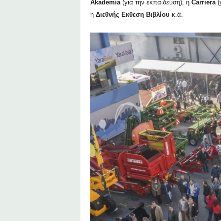
Akademia
(για την εκπαίδευση)
,
η
Carriera
(
η
Διεθνής Εκθεση Βιβλίου
κ.ά.