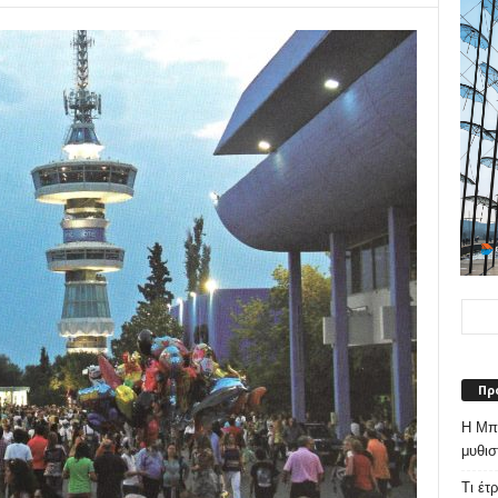
Πρ
Η Μπε
μυθισ
Τι έτ