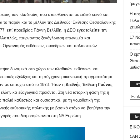
”μαγε
Η πορ
εων, των κλαδικών, που απευθύνονται σε ειδικό κοινό και
Πολυτ
ι το παρόν και το μέλλον της Διεθνούς ‘Εκθεσης Θεσσαλονίκης
.
χειμώ
77, επί προεδρίας Γιάννη Βελλίδη, η ΔΕΘ εγκαταλείπει την
17 Νο
ολλαπλώς, παίρνοντας ξενόγλωσση επωνυμία και
πανεπ
ται Οργανισμός εκθέσεων, συνεδρίων και πολιτιστικών
Ο εμπ
Θεσσ
μυθι
μπήκε δυναμικά στο χώρο των κλαδικών εκθέσεων και
θεσιακές εξελίξεις και τη σύγχρονη οικονομική πραγματικότητα.
Ισ
αν με επιτυχία από το 1973. Ήταν η
Διεθνής Έκθεση Γούνας
ελληνικά εξαγωγικά προϊόντα. Στη νέα ιστορική φάση της η
παλιό καθεστώς και ουσιαστικά, με τη νομοθετική της
ικής εκθεσιακής πολιτικής με βασικό στόχο να βοηθήσει την
ς αγορές που διαμορφώνονται στη ΝΑ Ευρώπη.
Δη
ΕΙΚΟ
ΣΑΝ