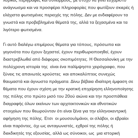
λυρικές περιγραφές και συνειρμούς, με στόχο να γίνει ευχάριστο
ανάγνωσμα και να προσφέρει πληροφορίες που φωτίζουν σκιερές ή
ελάχιστα φωτισμένες περιοχές της πόλης. Δεν με ενδιαφέρουν τα
γνωστά και προβεβλημένα θέματά της, αλλά τα ξεχασμένα και τα
λιγότερο φωτισμένα.
Γι αυτό διαλέγω επιμέρους θέματα για τόπους, πρόσωπα και
γεγονότα που έχουν ξεχαστεί, έχουν περιθωριοποιηθεί, έχουν
διαστρεβλωθεί από διάφορες σκοπιμότητες. Η Θεσσαλονίκη με την
πολύχρονη ιστορία της είναι ένα παλίμψηστο χειρόγραφο, που
ξύνεις τις απανωτές κρούστες και αποκαλύπτεις συνεχώς
θαυμαστά και άγνωστα πράγματα. Δίνω βέβαια ιδιαίτερη έμφαση σε
θέματα που έχουν σχέση με την κρατική επιχείρηση ελληνοποίησης
της πόλης στο πρώτο μισό του 20ού αιώνα και την προσπάθεια
διαγραφής όλων εκείνων των αρχιτεκτονικών και εθνοτικών
στοιχείων που θεωρούνταν ότι είναι ξένα για την ελληνοκεντρική
αφήγηση της πόλης. Ετσι οι μουσουλμάνοι, οι σλάβοι, οι εβραίοι
είναι παρόντες, όχι ως ανταγωνιστές, εχθροί της πόλης ή
διεκδικητές της εξουσίας, αλλά ως σύνοικοι, ως μια ιστορική