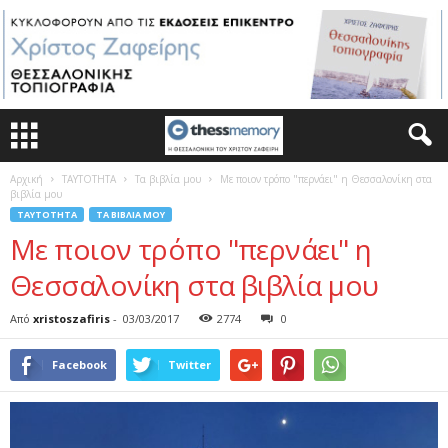
Αρχική
ΤΑΥΤΟΤΗΤΑ
Τα βιβλία μου
Με ποιον τρόπο "περνάει" η Θεσσαλονίκη στα
βιβλία μου
ΤΑΥΤΟΤΗΤΑ
ΤΑ ΒΙΒΛΊΑ ΜΟΥ
Με ποιον τρόπο "περνάει" η
Θεσσαλονίκη στα βιβλία μου
Από
xristoszafiris
-
03/03/2017
2774
0
Facebook
Twitter