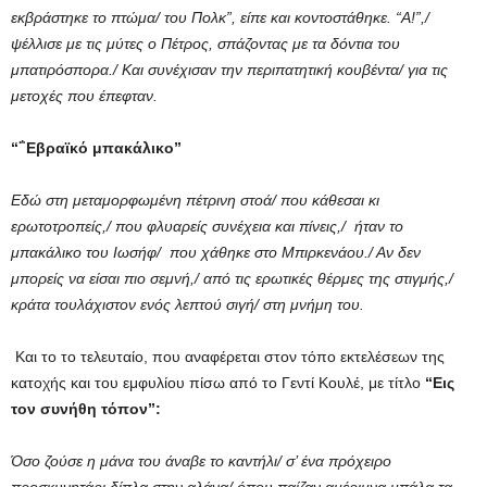
εκβράστηκε το πτώμα/ του Πολκ”, είπε και κοντοστάθηκε. “Α!”,/
ψέλλισε με τις μύτες ο Πέτρος, σπάζοντας με τα δόντια του
μπατιρόσπορα./ Και συνέχισαν την περιπατητική κουβέντα/ για τις
μετοχές που έπεφταν.
“΅Εβραϊκό μπακάλικο”
Εδώ στη μεταμορφωμένη πέτρινη στοά/ που κάθεσαι κι
ερωτοτροπείς,/ που φλυαρείς συνέχεια και πίνεις,/ ήταν το
μπακάλικο του Ιωσήφ/ που χάθηκε στο Μπιρκενάου./ Αν δεν
μπορείς να είσαι πιο σεμνή,/ από τις ερωτικές θέρμες της στιγμής,/
κράτα τουλάχιστον ενός λεπτού σιγή/ στη μνήμη του.
Και το το τελευταίο, που αναφέρεται στον τόπο εκτελέσεων της
κατοχής και του εμφυλίου πίσω από το Γεντί Κουλέ, με τίτλο
“Εις
τον συνήθη τόπον”:
Όσο ζούσε η μάνα του άναβε το καντήλι/ σ’ ένα πρόχειρο
προσκυνητάρι δίπλα στην αλάνα/ όπου παίζαν αμέριμνα μπάλα τα