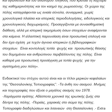
και αγωνιστών και του ανώνυμου πλήθους που κρατάει τη λαχτάρα
της καθημερινότητας και τον καημό της ρωμιοσύνης. Οι χώροι της
πόλης καταγράφονται ως ενιαία σύνολα, συνειρμικά, χωρίς
χρονολογικά πλαίσια και ιστορικές περιοδολογήσεις, ειδολογικούς και
χρονολογικούς διαχωρισμούς. Προσεγγίζονται με συναισθηματική
διάθεση, αλλά με ιστορική τεκμηρίωση όσων στοιχείων αναφέρονται
στα κείμενα. Η ελλειπτική παρουσίαση είναι προσωπική επιλογή και
δεν έχει σχέση με τυχόν άγνοια ιστορικών ή βιβλιογραφικών
στοιχείων. Είναι κοντολογίς τοπία ψυχής και προσωπικής θέασης
του δομημένου και ανθρώπινου περιβάλλοντος της πόλης. Είναι
καθαρά μια προσωπική προσέγγιση με τοπία ψυχής για την
αγαπημένη μου πόλη».
Ενδεικτικοί του στόχου αυτού είναι και οι τίτλοι μερικών κεφαλαίων
της “Θεσσαλονίκης Τοπιογραφίας”:
-Τα άνθη του σεισμού. Μνήμες
και τοιχογραφίες που έξυσε ο μεγάλος σεισμός του 1978.
-Χαράγματα αγάπης. Αδέσποτα χρονικά της ερωτικής ζωής στα
δέντρα της πόλης. -Πορείες, χαρακιές στο σώμα της πόλης.
Τοπογραφία διαδηλώσεων και λιτανειών στη Θεσσαλονίκη .-
Extra