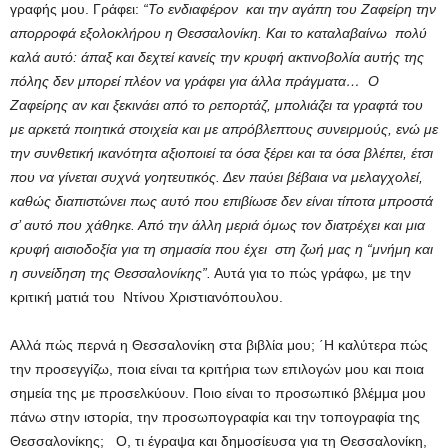
γραφής μου. Γράφει:
“Το ενδιαφέρον και την αγάπη του Ζαφείρη την
απορροφά εξολοκλήρου η Θεσσαλονίκη. Και το καταλαβαίνω πολύ
καλά αυτό: άπαξ και δεχτεί κανείς την κρυφή ακτινοβολία αυτής της
πόλης δεν μπορεί πλέον να γράφει για άλλα πράγματα… Ο
Ζαφείρης αν και ξεκινάει από το ρεπορτάζ, μπολιάζει τα γραφτά του
με αρκετά ποιητικά στοιχεία και με απρόβλεπτους συνειρμούς, ενώ με
την συνθετική ικανότητα αξιοποιεί τα όσα ξέρει και τα όσα βλέπει, έτσι
που να γίνεται συχνά γοητευτικός. Δεν παύει βέβαια να μελαγχολεί,
καθώς διαπιστώνει πως αυτό που επιβίωσε δεν είναι τίποτα μπροστά
σ’ αυτό που χάθηκε. Από την άλλη μεριά όμως τον διατρέχει και μια
κρυφή αισιοδοξία για τη σημασία που έχει στη ζωή μας η “μνήμη και
η συνείδηση της Θεσσαλονίκης”.
Αυτά για το πώς γράφω, με την
κριτική ματιά του Ντίνου Χριστιανόπουλου.
Αλλά πώς περνά η Θεσσαλονίκη στα βιβλία μου; ΄Η καλύτερα πώς
την προσεγγίζω, ποια είναι τα κριτήρια των επιλογών μου και ποια
σημεία της με προσελκύουν. Ποιο είναι το προσωπικό βλέμμα μου
πάνω στην ιστορία, την προσωπογραφία και την τοπογραφία της
Θεσσαλονίκης; Ο, τι έγραψα και δημοσίευσα για τη Θεσσαλονίκη,