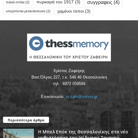
συγγραφεις
(4)
πυρκαγιά του 1917
(3)
παλιά σπίτια
(2)
χαμένοι τόποι
(3)
υπερπόντια μετανάστευση
(2)
Χρίστος Ζαφείρης
Βασ.Όλγας 227, τ.κ. 546 46 Θεσσαλονίκη
τηλ.: 6972 059594
Επικοινωνία:
xr.zafir@yahoo.gr
Περισσότερα άρθρα
Η Μπελ Επόκ της Θεσσαλονίκης στο νέο
μυθιστόρημα του Ισίδωρου Ζουργού