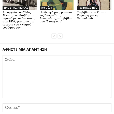
ΕΙΚΟΣΤΟΣ ΑΙΩΝΑΣ
Για μένα
Τα βιβλία μου
Τα αρχεία του Έλλις
Η αδερφή μου, μια από
Τα βιβλία του Χρίστου
Αϊλαντ, του διαβόητου
τις ‘’νύφες’’ της
Ζαφείρη για τη
νησιού μετανάστευσης
Αυστραλίας, στο βιβλίο
Θεσσαλονίκη
στις ΗΠΑ, φώτισαν μια
μου ‘’Ξενάχωμα’’
ιστορία του «Καιρού
του Χρόνου»
ΑΦΗΣΤΕ ΜΙΑ ΑΠΑΝΤΗΣΗ