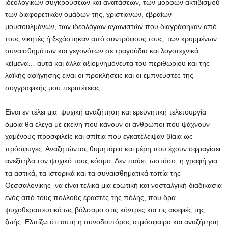
ιδεολογικών συγκρούσεων και ανατάσεων, των μορφών ακτιβισμού
των διαφορετικών ομάδων της, χριστιανών, εβραίων
μουσουλμάνων, των ιδεολόγων αγωνιστών που διαγράφηκαν από
τους νικητές ή ξεχάστηκαν από συντρόφους τους, των κρυμμένων
συναισθημάτων και γεγονότων σε τραγούδια και λογοτεχνικά
κείμενα… αυτά και άλλα αξιομνημόνευτα του περιθωρίου και της
λαϊκής αφήγησης είναι οι προκλήσεις και οι εμπνευστές της
συγγραφικής μου περιπέτειας.
Είναι εν τέλει μια ψυχική αναζήτηση και ερευνητική τελετουργία
όμοια θα έλεγα με εκείνη που κάνουν οι άνθρωποι που ψάχνουν
χαμένους προσφιλείς και σπίτια που εγκατέλειψαν βίαια ως
πρόσφυγες. Αναζητώντας θυμητάρια και μέρη που έχουν σφραγίσει
ανεξίτηλα τον ψυχικό τους κόσμο. Δεν παύει, ωστόσο, η γραφή για
τα αστικά, τα ιστορικά και τα συναισθηματικά τοπία της
Θεσσαλονίκης να είναι τελικά μια ερωτική και νοσταλγική διαδικασία
ενός από τους πολλούς εραστές της πόλης, που δρα
ψυχοθεραπευτικά ως βάλσαμο στις κόντρες και τις ακεφιές της
ζωής. Ελπίζω ότι αυτή η συνοδοιπόρος ατμόσφαιρα και αναζήτηση