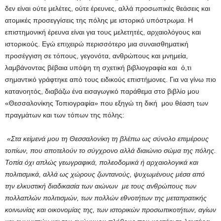
δεν είναι ούτε μελέτες, ούτε έρευνες, αλλά προσωπικές θεάσεις και
ατομικές προσεγγίσεις της πόλης με ιστορικό υπόστρωμα. Η
επιστημονική έρευνα είναι για τους μελετητές, αρχαιολόγους και
ιστορικούς. Εγώ επιχειρώ περισσότερο μια συναισθηματική
προσέγγιση σε τόπους, γεγονότα, ανθρώπους και μνημεία,
λαμβάνοντας βέβαια υπόψη τη σχετική βιβλιογραφία και ό,τι
σημαντικό γράφτηκε από τους ειδικούς επιστήμονες. Για να γίνω πιο
κατανοητός, διαβάζω ένα εισαγωγικό παράθεμα στο βιβλίο μου
«Θεσσαλονίκης Τοπιογραφία» που εξηγώ τη δική μου θέαση των
πραγμάτων και των τόπων της πόλης:
«Στα κείμενά μου τη Θεσσαλονίκη τη βλέπω ως σύνολο επιμέρους
τοπίων, που αποτελούν το σύγχρονο αλλά διαιώνιο σώμα της πόλης.
Τοπία όχι απλώς γεωγραφικά, πολεοδομικά ή αρχαιολογικά και
πολιτισμικά, αλλά ως χώρους ζωντανούς, ψυχωμένους μέσα από
την ελκυστική διαδικασία των αιώνων με τους ανθρώπους των
πολλαπλών πολιτισμών, των πολλών εθνοτήτων της μεταπρατικής
κοινωνίας και οικονομίας της, των ιστορικών προσωπικοτήτων, αγίων