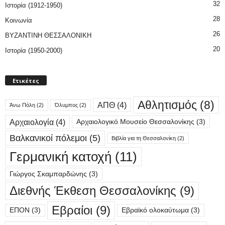
32
Ιστορία (1912-1950)
28
Κοινωνία
26
ΒΥΖΑΝΤΙΝΗ ΘΕΣΣΑΛΟΝΙΚΗ
20
Ιστορία (1950-2000)
Ετικέτες
Αθλητισμός
(8)
ΑΠΘ
(4)
Άνω Πόλη
(2)
Όλυμπος
(2)
Αρχαιολογία
(4)
Αρχαιολογικό Μουσείο Θεσσαλονίκης
(3)
Βαλκανικοί πόλεμοι
(5)
Βιβλία για τη Θεσσαλονίκη
(2)
Γερμανική κατοχή
(11)
Γιώργος Σκαμπαρδώνης
(3)
Διεθνής Έκθεση Θεσσαλονίκης
(9)
Εβραίοι
(9)
ΕΠΟΝ
(3)
Εβραϊκό ολοκαύτωμα
(3)