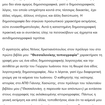
μου δεν είναι αμιγώς δημοσιογραφικά, γιατί ο δημοσιογραφικός
λόγος, τον οποίο υπηρέτησα κοντά στις τέσσερις δεκαετίες, έχει
άλλες νόρμες, άλλους στόχους και άλλη διατύπωση. Η
δημοσιογραφία δεν σηκώνει προσωπικού χαρακτήρα εκτιμήσεις,
ούτε συναισθηματολογίες. Αυτά η κατεστημένη δημοσιογραφική
πρακτική και οι συντάκτες ύλης τα πετσοκόβουν ως άχρηστα και
αντιδημοσιογραφικά τερτίπια.
Ο αγαπητός φίλος Ντίνος Χριστιανόπουλος στον πρόλογο του στο
πρώτο βιβλίο μου
“Θεσσαλονίκης τοπιογραφία”
χαρακτήρισε τη
γραφή μου ως ένα είδος δημοσιογραφικής λογοτεχνίας και την
αντιθέτει με αυτήν του Γιώργου Ιωάννου που τη θεωρεί ένα είδος
λογοτεχνικής δημοσιογραφίας. Λέω τι λέγεται, γιατί έχω διαφορετική
γνώμη για τα κείμενα του Ιωάννου. Ο καθηγητής της νεότερης
ιστορίας στο ΑΠΘ Γιάννης Χασιώτης, στον πρόλογο του τελευταίου
βιβλίου μου
(“Θεσσαλονίκη, η παρουσία των απόντων»)
με εντάσσει
στους συγγραφείς της εκλαϊκευμένης ιστοριογραφίας. Πάντως η
γενική εκτίμηση και από άλλες τοποθετήσεις είναι ότι τα κείμενά μου