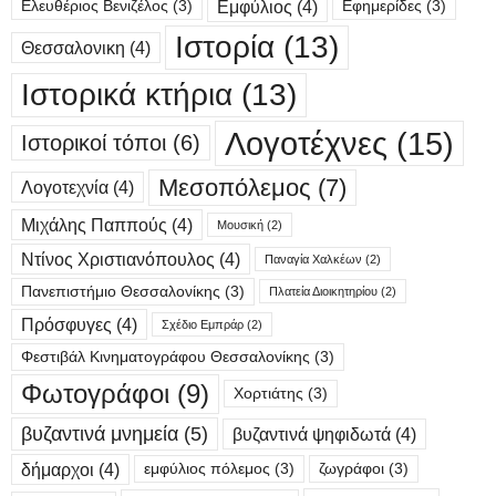
Εμφύλιος
(4)
Ελευθέριος Βενιζέλος
(3)
Εφημερίδες
(3)
Ιστορία
(13)
Θεσσαλονικη
(4)
Ιστορικά κτήρια
(13)
Λογοτέχνες
(15)
Ιστορικοί τόποι
(6)
Μεσοπόλεμος
(7)
Λογοτεχνία
(4)
Μιχάλης Παππούς
(4)
Μουσική
(2)
Ντίνος Χριστιανόπουλος
(4)
Παναγία Χαλκέων
(2)
Πανεπιστήμιο Θεσσαλονίκης
(3)
Πλατεία Διοικητηρίου
(2)
Πρόσφυγες
(4)
Σχέδιο Εμπράρ
(2)
Φεστιβάλ Κινηματογράφου Θεσσαλονίκης
(3)
Φωτογράφοι
(9)
Χορτιάτης
(3)
βυζαντινά μνημεία
(5)
βυζαντινά ψηφιδωτά
(4)
δήμαρχοι
(4)
εμφύλιος πόλεμος
(3)
ζωγράφοι
(3)