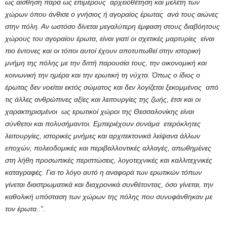
ως αίσθηση παρά ως επιμέρους αρχειοθέτηση και μελέτη των
χώρων όπου άνθισε ο γνήσιος ή αγοραίος έρωτας ανά τους αιώνες
στην πόλη. Αν ωστόσο δίνεται μεγαλύτερη έμφαση στους διαβόητους
χώρους του αγοραίου έρωτα, είναι γιατί οι σχετικές μαρτυρίες είναι
πιο έντονες και οι τόποι αυτοί έχουν αποτυπωθεί στην ιστορική
μνήμη της πόλης με την διττή παρουσία τους, την οικονομική και
κοινωνική την ημέρα και την ερωτική τη νύχτα. Όπως ο ίδιος ο
έρωτας δεν νοείται εκτός σώματος και δεν λογίζεται ξεκομμένος από
τις άλλες ανθρώπινες αξίες και λειτουργίες της ζωής, έτσι και οι
χαρακτηρισμένοι ως ερωτικοί χώροι της Θεσσαλονίκης είναι
σύνθετοι και πολυσήμαντοι. Εμπεριέχουν συνάμα ετερόκλητες
λειτουργίες, ιστορικές μνήμες και αρχιτεκτονικά λείψανα άλλων
εποχών, πολεοδομικές και περιβαλλοντικές αλλαγές, απωθημένες
στη λήθη προσωπικές περιπτώσεις, λογοτεχνικές και καλλιτεχνικές
καταγραφές. Για το λόγο αυτό η αναφορά των ερωτικών τόπων
γίνεται διαστρωματικά και διαχρονικά συνθέτοντας, όσο γίνεται, την
καθολική υπόσταση των χώρων της πόλης που συνυφάνθηκαν με
τον έρωτα..”.