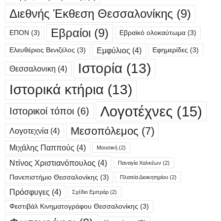
Διεθνής Έκθεση Θεσσαλονίκης
(9)
Εβραίοι
(9)
ΕΠΟΝ
(3)
Εβραϊκό ολοκαύτωμα
(3)
Εμφύλιος
(4)
Ελευθέριος Βενιζέλος
(3)
Εφημερίδες
(3)
Ιστορία
(13)
Θεσσαλονικη
(4)
Ιστορικά κτήρια
(13)
Λογοτέχνες
(15)
Ιστορικοί τόποι
(6)
Μεσοπόλεμος
(7)
Λογοτεχνία
(4)
Μιχάλης Παππούς
(4)
Μουσική
(2)
Ντίνος Χριστιανόπουλος
(4)
Παναγία Χαλκέων
(2)
Πανεπιστήμιο Θεσσαλονίκης
(3)
Πλατεία Διοικητηρίου
(2)
Πρόσφυγες
(4)
Σχέδιο Εμπράρ
(2)
Φεστιβάλ Κινηματογράφου Θεσσαλονίκης
(3)