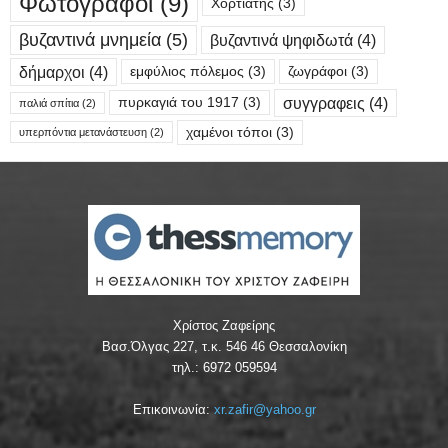
Φωτογράφοι
(9)
Χορτιάτης
(3)
βυζαντινά μνημεία
(5)
βυζαντινά ψηφιδωτά
(4)
δήμαρχοι
(4)
εμφύλιος πόλεμος
(3)
ζωγράφοι
(3)
συγγραφεις
(4)
πυρκαγιά του 1917
(3)
παλιά σπίτια
(2)
χαμένοι τόποι
(3)
υπερπόντια μετανάστευση
(2)
Χρίστος Ζαφείρης
Βασ.Όλγας 227, τ.κ. 546 46 Θεσσαλονίκη
τηλ.: 6972 059594
Επικοινωνία:
xr.zafir@yahoo.gr