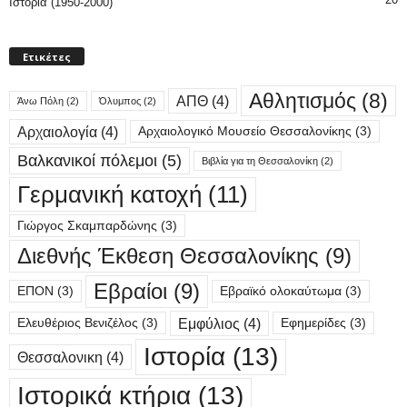
Ιστορία (1950-2000)
Ετικέτες
Αθλητισμός
(8)
ΑΠΘ
(4)
Άνω Πόλη
(2)
Όλυμπος
(2)
Αρχαιολογία
(4)
Αρχαιολογικό Μουσείο Θεσσαλονίκης
(3)
Βαλκανικοί πόλεμοι
(5)
Βιβλία για τη Θεσσαλονίκη
(2)
Γερμανική κατοχή
(11)
Γιώργος Σκαμπαρδώνης
(3)
Διεθνής Έκθεση Θεσσαλονίκης
(9)
Εβραίοι
(9)
ΕΠΟΝ
(3)
Εβραϊκό ολοκαύτωμα
(3)
Εμφύλιος
(4)
Ελευθέριος Βενιζέλος
(3)
Εφημερίδες
(3)
Ιστορία
(13)
Θεσσαλονικη
(4)
Ιστορικά κτήρια
(13)