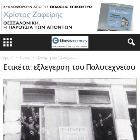
Αρχική
Ετικέτες
εξλεγερση του Πολυτεχνείου
Ετικέτα: εξλεγερση του Πολυτεχνείου