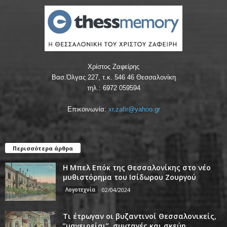
Χρίστος Ζαφείρης
Βασ.Όλγας 227, τ.κ. 546 46 Θεσσαλονίκη
τηλ.: 6972 059594
Επικοινωνία:
xr.zafir@yahoo.gr
Περισσότερα άρθρα
Η Μπελ Επόκ της Θεσσαλονίκης στο νέο
μυθιστόρημα του Ισίδωρου Ζουργού
Λογοτεχνία
02/04/2024
Τι έτρωγαν οι βυζαντινοί Θεσσαλονικείς,
”μαγειρείαι”, συνταγές και σκεύη