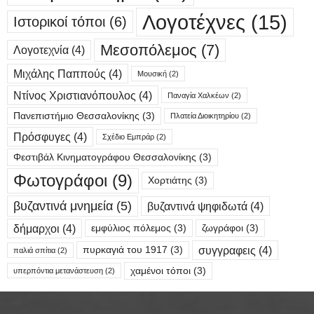
Λογοτέχνες
(15)
Ιστορικοί τόποι
(6)
Μεσοπόλεμος
(7)
Λογοτεχνία
(4)
Μιχάλης Παππούς
(4)
Μουσική
(2)
Ντίνος Χριστιανόπουλος
(4)
Παναγία Χαλκέων
(2)
Πανεπιστήμιο Θεσσαλονίκης
(3)
Πλατεία Διοικητηρίου
(2)
Πρόσφυγες
(4)
Σχέδιο Εμπράρ
(2)
Φεστιβάλ Κινηματογράφου Θεσσαλονίκης
(3)
Φωτογράφοι
(9)
Χορτιάτης
(3)
βυζαντινά μνημεία
(5)
βυζαντινά ψηφιδωτά
(4)
δήμαρχοι
(4)
εμφύλιος πόλεμος
(3)
ζωγράφοι
(3)
συγγραφεις
(4)
πυρκαγιά του 1917
(3)
παλιά σπίτια
(2)
χαμένοι τόποι
(3)
υπερπόντια μετανάστευση
(2)