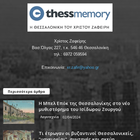
Χρίστος Ζαφείρης
Βασ.Όλγας 227, τ.κ. 546 46 Θεσσαλονίκη
τηλ.: 6972 059594
Επικοινωνία:
xr.zafir@yahoo.gr
Περισσότερα άρθρα
Η Μπελ Επόκ της Θεσσαλονίκης στο νέο
μυθιστόρημα του Ισίδωρου Ζουργού
Λογοτεχνία
02/04/2024
Τι έτρωγαν οι βυζαντινοί Θεσσαλονικείς,
”μαγειρείαι”, συνταγές και σκεύη