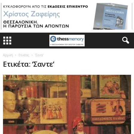
Αρχική
Ετικέτες
‘Σαντε’
Ετικέτα: ‘Σαντε’