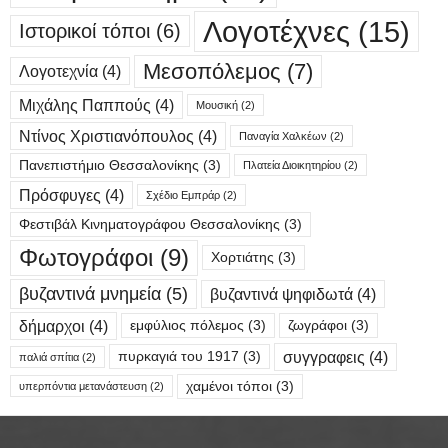
Λογοτέχνες
(15)
Ιστορικοί τόποι
(6)
Μεσοπόλεμος
(7)
Λογοτεχνία
(4)
Μιχάλης Παππούς
(4)
Μουσική
(2)
Ντίνος Χριστιανόπουλος
(4)
Παναγία Χαλκέων
(2)
Πανεπιστήμιο Θεσσαλονίκης
(3)
Πλατεία Διοικητηρίου
(2)
Πρόσφυγες
(4)
Σχέδιο Εμπράρ
(2)
Φεστιβάλ Κινηματογράφου Θεσσαλονίκης
(3)
Φωτογράφοι
(9)
Χορτιάτης
(3)
βυζαντινά μνημεία
(5)
βυζαντινά ψηφιδωτά
(4)
δήμαρχοι
(4)
εμφύλιος πόλεμος
(3)
ζωγράφοι
(3)
συγγραφεις
(4)
πυρκαγιά του 1917
(3)
παλιά σπίτια
(2)
χαμένοι τόποι
(3)
υπερπόντια μετανάστευση
(2)