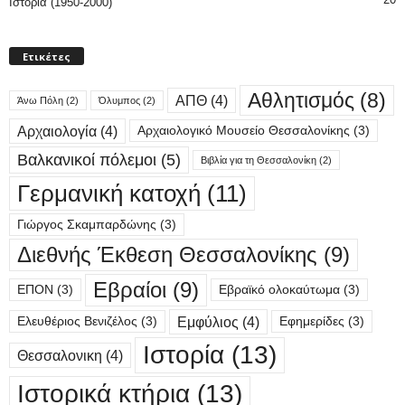
Ιστορία (1950-2000)
Ετικέτες
Αθλητισμός
(8)
ΑΠΘ
(4)
Άνω Πόλη
(2)
Όλυμπος
(2)
Αρχαιολογία
(4)
Αρχαιολογικό Μουσείο Θεσσαλονίκης
(3)
Βαλκανικοί πόλεμοι
(5)
Βιβλία για τη Θεσσαλονίκη
(2)
Γερμανική κατοχή
(11)
Γιώργος Σκαμπαρδώνης
(3)
Διεθνής Έκθεση Θεσσαλονίκης
(9)
Εβραίοι
(9)
ΕΠΟΝ
(3)
Εβραϊκό ολοκαύτωμα
(3)
Εμφύλιος
(4)
Ελευθέριος Βενιζέλος
(3)
Εφημερίδες
(3)
Ιστορία
(13)
Θεσσαλονικη
(4)
Ιστορικά κτήρια
(13)