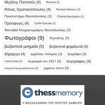
Μιχάλης Παππούς
(4)
Μουσική
(2)
Ντίνος Χριστιανόπουλος
(4)
Παναγία Χαλκέων
(2)
Πανεπιστήμιο Θεσσαλονίκης
(3)
Πλατεία Διοικητηρίου
(2)
Πρόσφυγες
(4)
Σχέδιο Εμπράρ
(2)
Φεστιβάλ Κινηματογράφου Θεσσαλονίκης
(3)
Φωτογράφοι
(9)
Χορτιάτης
(3)
βυζαντινά μνημεία
(5)
βυζαντινά ψηφιδωτά
(4)
δήμαρχοι
(4)
εμφύλιος πόλεμος
(3)
ζωγράφοι
(3)
συγγραφεις
(4)
πυρκαγιά του 1917
(3)
παλιά σπίτια
(2)
χαμένοι τόποι
(3)
υπερπόντια μετανάστευση
(2)