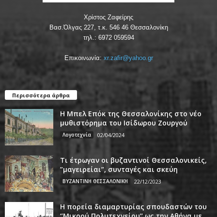
Χρίστος Ζαφείρης
Βασ.Όλγας 227, τ.κ. 546 46 Θεσσαλονίκη
τηλ.: 6972 059594
Επικοινωνία:
xr.zafir@yahoo.gr
Περισσότερα άρθρα
Η Μπελ Επόκ της Θεσσαλονίκης στο νέο
μυθιστόρημα του Ισίδωρου Ζουργού
Λογοτεχνία
02/04/2024
Τι έτρωγαν οι βυζαντινοί Θεσσαλονικείς,
”μαγειρείαι”, συνταγές και σκεύη
ΒΥΖΑΝΤΙΝΗ ΘΕΣΣΑΛΟΝΙΚΗ
22/12/2023
Η πορεία διαμαρτυρίας σπουδαστών του
‘’Μικρού Πολυτεχνείου’’ ως την Αθήνα με...