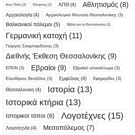
Αθλητισμός
(8)
ΑΠΘ
(4)
Άνω Πόλη
(2)
Όλυμπος
(2)
Αρχαιολογία
(4)
Αρχαιολογικό Μουσείο Θεσσαλονίκης
(3)
Βαλκανικοί πόλεμοι
(5)
Βιβλία για τη Θεσσαλονίκη
(2)
Γερμανική κατοχή
(11)
Γιώργος Σκαμπαρδώνης
(3)
Διεθνής Έκθεση Θεσσαλονίκης
(9)
Εβραίοι
(9)
ΕΠΟΝ
(3)
Εβραϊκό ολοκαύτωμα
(3)
Εμφύλιος
(4)
Ελευθέριος Βενιζέλος
(3)
Εφημερίδες
(3)
Ιστορία
(13)
Θεσσαλονικη
(4)
Ιστορικά κτήρια
(13)
Λογοτέχνες
(15)
Ιστορικοί τόποι
(6)
Μεσοπόλεμος
(7)
Λογοτεχνία
(4)