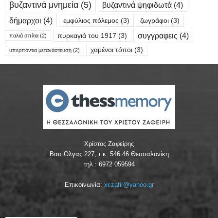
βυζαντινά μνημεία
(5)
βυζαντινά ψηφιδωτά
(4)
δήμαρχοι
(4)
εμφύλιος πόλεμος
(3)
ζωγράφοι
(3)
συγγραφεις
(4)
πυρκαγιά του 1917
(3)
παλιά σπίτια
(2)
χαμένοι τόποι
(3)
υπερπόντια μετανάστευση
(2)
Χρίστος Ζαφείρης
Βασ.Όλγας 227, τ.κ. 546 46 Θεσσαλονίκη
τηλ.: 6972 059594
Επικοινωνία:
xr.zafir@yahoo.gr