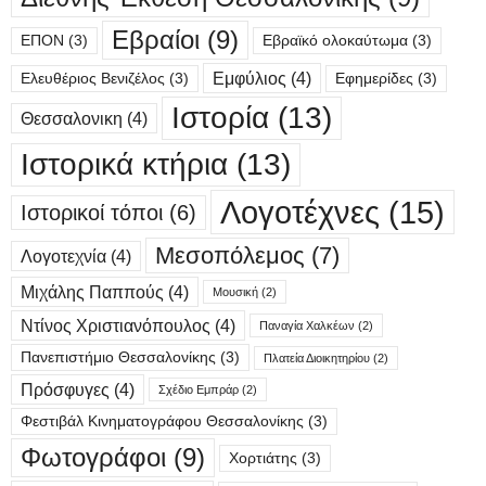
Εβραίοι
(9)
ΕΠΟΝ
(3)
Εβραϊκό ολοκαύτωμα
(3)
Εμφύλιος
(4)
Ελευθέριος Βενιζέλος
(3)
Εφημερίδες
(3)
Ιστορία
(13)
Θεσσαλονικη
(4)
Ιστορικά κτήρια
(13)
Λογοτέχνες
(15)
Ιστορικοί τόποι
(6)
Μεσοπόλεμος
(7)
Λογοτεχνία
(4)
Μιχάλης Παππούς
(4)
Μουσική
(2)
Ντίνος Χριστιανόπουλος
(4)
Παναγία Χαλκέων
(2)
Πανεπιστήμιο Θεσσαλονίκης
(3)
Πλατεία Διοικητηρίου
(2)
Πρόσφυγες
(4)
Σχέδιο Εμπράρ
(2)
Φεστιβάλ Κινηματογράφου Θεσσαλονίκης
(3)
Φωτογράφοι
(9)
Χορτιάτης
(3)