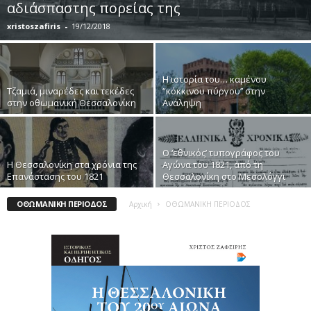
αδιάσπαστης πορείας της
xristoszafiris
-
19/12/2018
Η ιστορία του… καμένου
Τζαμιά, μιναρέδες και τεκέδες
“κόκκινου πύργου’’ στην
στην οθωμανική Θεσσαλονίκη
Ανάληψη
Ο ‘εθνικός’ τυπογράφος του
Η Θεσσαλονίκη στα χρόνια της
Αγώνα του 1821, από τη
Επανάστασης του 1821
Θεσσαλονίκη στο Μεσολόγγι
ΟΘΩΜΑΝΙΚΗ ΠΕΡΙΟΔΟΣ
Αρχική
ΟΘΩΜΑΝΙΚΗ ΠΕΡΙΟΔΟΣ