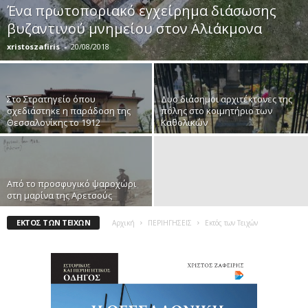
Ένα πρωτοποριακό εγχείρημα διάσωσης
βυζαντινού μνημείου στον Αλιάκμονα
xristoszafiris
-
20/08/2018
Στο Στρατηγείο όπου
Δυο διάσημοι αρχιτέκτονες της
σχεδιάστηκε η παράδοση της
πόλης στο κοιμητήριο των
Θεσσαλονίκης το 1912
Καθολικών
Από το προσφυγικό ψαροχώρι
στη μαρίνα της Αρετσούς
ΕΚΤΌΣ ΤΩΝ ΤΕΙΧΏΝ
Αρχική
ΠΕΡΙΗΓΗΣΕΙΣ
Εκτός των Τειχών