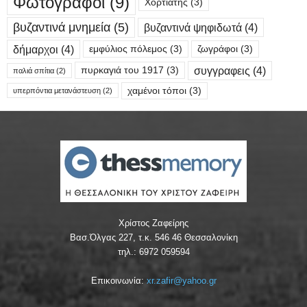
Φωτογράφοι
(9)
Χορτιάτης
(3)
βυζαντινά μνημεία
(5)
βυζαντινά ψηφιδωτά
(4)
δήμαρχοι
(4)
εμφύλιος πόλεμος
(3)
ζωγράφοι
(3)
συγγραφεις
(4)
πυρκαγιά του 1917
(3)
παλιά σπίτια
(2)
χαμένοι τόποι
(3)
υπερπόντια μετανάστευση
(2)
Χρίστος Ζαφείρης
Βασ.Όλγας 227, τ.κ. 546 46 Θεσσαλονίκη
τηλ.: 6972 059594
Επικοινωνία:
xr.zafir@yahoo.gr