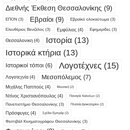
Διεθνής Έκθεση Θεσσαλονίκης
(9)
Εβραίοι
(9)
ΕΠΟΝ
(3)
Εβραϊκό ολοκαύτωμα
(3)
Εμφύλιος
(4)
Ελευθέριος Βενιζέλος
(3)
Εφημερίδες
(3)
Ιστορία
(13)
Θεσσαλονικη
(4)
Ιστορικά κτήρια
(13)
Λογοτέχνες
(15)
Ιστορικοί τόποι
(6)
Μεσοπόλεμος
(7)
Λογοτεχνία
(4)
Μιχάλης Παππούς
(4)
Μουσική
(2)
Ντίνος Χριστιανόπουλος
(4)
Παναγία Χαλκέων
(2)
Πανεπιστήμιο Θεσσαλονίκης
(3)
Πλατεία Διοικητηρίου
(2)
Πρόσφυγες
(4)
Σχέδιο Εμπράρ
(2)
Φεστιβάλ Κινηματογράφου Θεσσαλονίκης
(3)