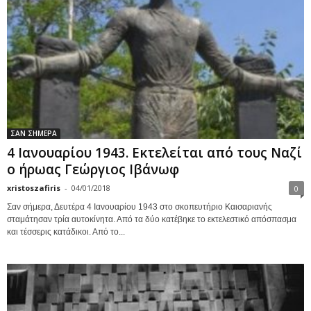
ΣΑΝ ΣΗΜΕΡΑ
4 Ιανουαρίου 1943. Εκτελείται από τους Ναζί
ο ήρωας Γεώργιος Ιβάνωφ
xristoszafiris
-
04/01/2018
0
Σαν σήμερα, Δευτέρα 4 Ιανουαρίου 1943 στο σκοπευτήριο Καισαριανής
σταμάτησαν τρία αυτοκίνητα. Από τα δύο κατέβηκε το εκτελεστικό απόσπασμα
και τέσσερις κατάδικοι. Από το...