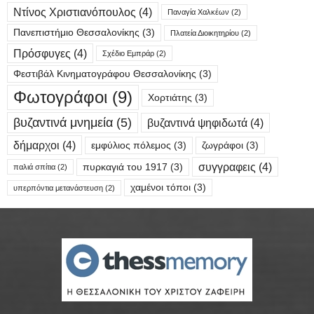
Ντίνος Χριστιανόπουλος
(4)
Παναγία Χαλκέων
(2)
Πανεπιστήμιο Θεσσαλονίκης
(3)
Πλατεία Διοικητηρίου
(2)
Πρόσφυγες
(4)
Σχέδιο Εμπράρ
(2)
Φεστιβάλ Κινηματογράφου Θεσσαλονίκης
(3)
Φωτογράφοι
(9)
Χορτιάτης
(3)
βυζαντινά μνημεία
(5)
βυζαντινά ψηφιδωτά
(4)
δήμαρχοι
(4)
εμφύλιος πόλεμος
(3)
ζωγράφοι
(3)
συγγραφεις
(4)
πυρκαγιά του 1917
(3)
παλιά σπίτια
(2)
χαμένοι τόποι
(3)
υπερπόντια μετανάστευση
(2)