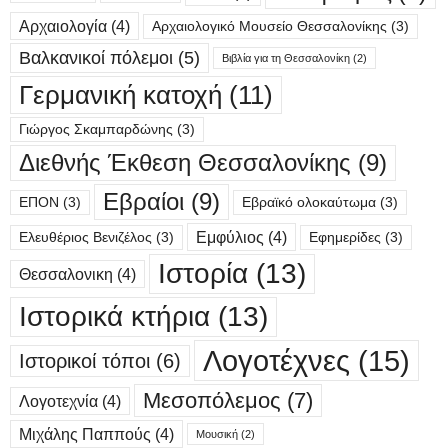
Αρχαιολογία
(4)
Αρχαιολογικό Μουσείο Θεσσαλονίκης
(3)
Βαλκανικοί πόλεμοι
(5)
Βιβλία για τη Θεσσαλονίκη
(2)
Γερμανική κατοχή
(11)
Γιώργος Σκαμπαρδώνης
(3)
Διεθνής Έκθεση Θεσσαλονίκης
(9)
Εβραίοι
(9)
ΕΠΟΝ
(3)
Εβραϊκό ολοκαύτωμα
(3)
Εμφύλιος
(4)
Ελευθέριος Βενιζέλος
(3)
Εφημερίδες
(3)
Ιστορία
(13)
Θεσσαλονικη
(4)
Ιστορικά κτήρια
(13)
Λογοτέχνες
(15)
Ιστορικοί τόποι
(6)
Μεσοπόλεμος
(7)
Λογοτεχνία
(4)
Μιχάλης Παππούς
(4)
Μουσική
(2)