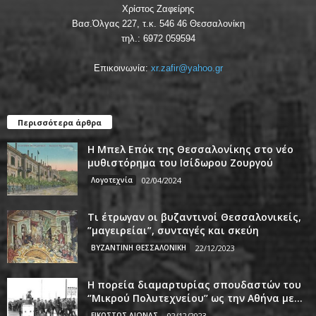
Χρίστος Ζαφείρης
Βασ.Όλγας 227, τ.κ. 546 46 Θεσσαλονίκη
τηλ.: 6972 059594
Επικοινωνία:
xr.zafir@yahoo.gr
Περισσότερα άρθρα
Η Μπελ Επόκ της Θεσσαλονίκης στο νέο
μυθιστόρημα του Ισίδωρου Ζουργού
Λογοτεχνία
02/04/2024
Τι έτρωγαν οι βυζαντινοί Θεσσαλονικείς,
”μαγειρείαι”, συνταγές και σκεύη
ΒΥΖΑΝΤΙΝΗ ΘΕΣΣΑΛΟΝΙΚΗ
22/12/2023
Η πορεία διαμαρτυρίας σπουδαστών του
‘’Μικρού Πολυτεχνείου’’ ως την Αθήνα με...
ΕΙΚΟΣΤΟΣ ΑΙΩΝΑΣ
02/12/2023