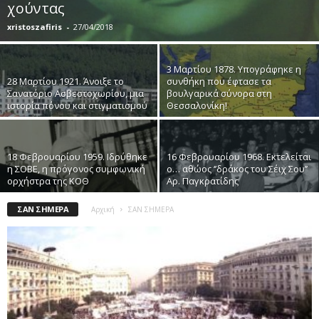
χούντας
xristoszafiris
-
27/04/2018
3 Μαρτίου 1878. Υπογράφηκε η
28 Μαρτίου 1921. Άνοιξε το
συνθήκη που έφτασε τα
Σανατόριο Ασβεστοχωρίου, μια
βουλγαρικά σύνορα στη
ιστορία πόνου και στιγματισμού
Θεσσαλονίκη!
18 Φεβρουαρίου 1959. Ιδρύθηκε
16 Φεβρουαρίου 1968. Εκτελείται
η ΣΟΒΕ, η πρόγονος συμφωνική
ο… αθώος ‘’δράκος του Σέιχ Σου’’
ορχήστρα της ΚΟΘ
Αρ. Παγκρατίδης
ΣΑΝ ΣΗΜΕΡΑ
Αρχική
ΣΑΝ ΣΗΜΕΡΑ