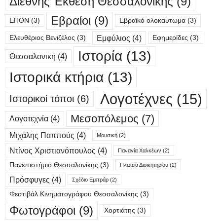
Διεθνής Έκθεση Θεσσαλονίκης
(9)
Εβραίοι
(9)
ΕΠΟΝ
(3)
Εβραϊκό ολοκαύτωμα
(3)
Εμφύλιος
(4)
Ελευθέριος Βενιζέλος
(3)
Εφημερίδες
(3)
Ιστορία
(13)
Θεσσαλονικη
(4)
Ιστορικά κτήρια
(13)
Λογοτέχνες
(15)
Ιστορικοί τόποι
(6)
Μεσοπόλεμος
(7)
Λογοτεχνία
(4)
Μιχάλης Παππούς
(4)
Μουσική
(2)
Ντίνος Χριστιανόπουλος
(4)
Παναγία Χαλκέων
(2)
Πανεπιστήμιο Θεσσαλονίκης
(3)
Πλατεία Διοικητηρίου
(2)
Πρόσφυγες
(4)
Σχέδιο Εμπράρ
(2)
Φεστιβάλ Κινηματογράφου Θεσσαλονίκης
(3)
Φωτογράφοι
(9)
Χορτιάτης
(3)