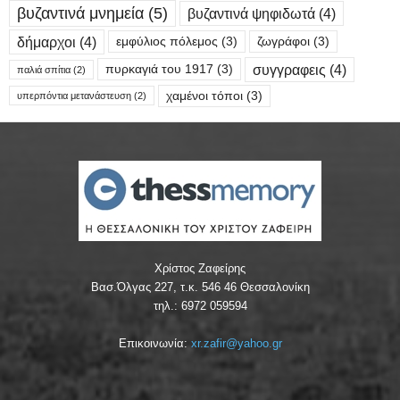
βυζαντινά μνημεία
(5)
βυζαντινά ψηφιδωτά
(4)
δήμαρχοι
(4)
εμφύλιος πόλεμος
(3)
ζωγράφοι
(3)
συγγραφεις
(4)
πυρκαγιά του 1917
(3)
παλιά σπίτια
(2)
χαμένοι τόποι
(3)
υπερπόντια μετανάστευση
(2)
Χρίστος Ζαφείρης
Βασ.Όλγας 227, τ.κ. 546 46 Θεσσαλονίκη
τηλ.: 6972 059594
Επικοινωνία:
xr.zafir@yahoo.gr