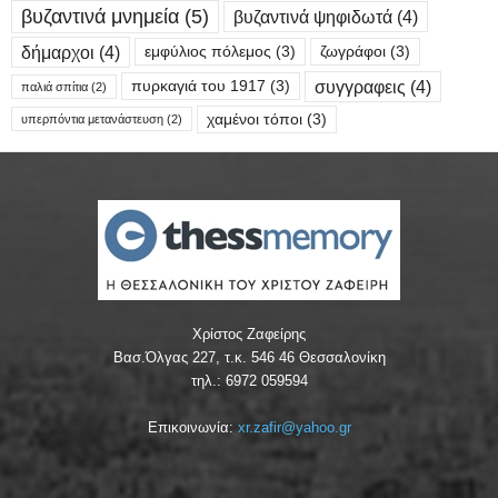
βυζαντινά μνημεία
(5)
βυζαντινά ψηφιδωτά
(4)
δήμαρχοι
(4)
εμφύλιος πόλεμος
(3)
ζωγράφοι
(3)
συγγραφεις
(4)
πυρκαγιά του 1917
(3)
παλιά σπίτια
(2)
χαμένοι τόποι
(3)
υπερπόντια μετανάστευση
(2)
Χρίστος Ζαφείρης
Βασ.Όλγας 227, τ.κ. 546 46 Θεσσαλονίκη
τηλ.: 6972 059594
Επικοινωνία:
xr.zafir@yahoo.gr