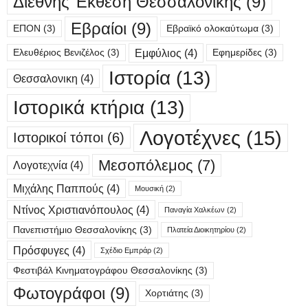
Διεθνής Έκθεση Θεσσαλονίκης
(9)
Εβραίοι
(9)
ΕΠΟΝ
(3)
Εβραϊκό ολοκαύτωμα
(3)
Εμφύλιος
(4)
Ελευθέριος Βενιζέλος
(3)
Εφημερίδες
(3)
Ιστορία
(13)
Θεσσαλονικη
(4)
Ιστορικά κτήρια
(13)
Λογοτέχνες
(15)
Ιστορικοί τόποι
(6)
Μεσοπόλεμος
(7)
Λογοτεχνία
(4)
Μιχάλης Παππούς
(4)
Μουσική
(2)
Ντίνος Χριστιανόπουλος
(4)
Παναγία Χαλκέων
(2)
Πανεπιστήμιο Θεσσαλονίκης
(3)
Πλατεία Διοικητηρίου
(2)
Πρόσφυγες
(4)
Σχέδιο Εμπράρ
(2)
Φεστιβάλ Κινηματογράφου Θεσσαλονίκης
(3)
Φωτογράφοι
(9)
Χορτιάτης
(3)