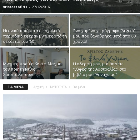
xristoszafiris
-
27/12/2016
Νεανικά ποιήματα σε σχολικό
Ένα χαμένο χειρόγραφο ‘’Λεξικό’’
περιοδικό έφεραν μνήμες από τη
μου που ξαναβρήκα μετά από 60
δεκαετία του ’60
χρόνια!
Μνήμες μισού αιώνα φιλίας με
Η αδερφή μου, μια από τις
τον ποιητή Ντίνο
‘’νύφες’’ της Αυστραλίας, στο
Χριστιανόπουλο
βιβλίο μου ‘’Ξενάχωμα’’
ΓΙΑ ΜΈΝΑ
Αρχική
ΤΑΥΤΟΤΗΤΑ
Για μένα