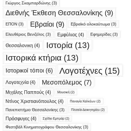
Γιώργος Σκαμπαρδώνης
(3)
Διεθνής Έκθεση Θεσσαλονίκης
(9)
Εβραίοι
(9)
ΕΠΟΝ
(3)
Εβραϊκό ολοκαύτωμα
(3)
Εμφύλιος
(4)
Ελευθέριος Βενιζέλος
(3)
Εφημερίδες
(3)
Ιστορία
(13)
Θεσσαλονικη
(4)
Ιστορικά κτήρια
(13)
Λογοτέχνες
(15)
Ιστορικοί τόποι
(6)
Μεσοπόλεμος
(7)
Λογοτεχνία
(4)
Μιχάλης Παππούς
(4)
Μουσική
(2)
Ντίνος Χριστιανόπουλος
(4)
Παναγία Χαλκέων
(2)
Πανεπιστήμιο Θεσσαλονίκης
(3)
Πλατεία Διοικητηρίου
(2)
Πρόσφυγες
(4)
Σχέδιο Εμπράρ
(2)
Φεστιβάλ Κινηματογράφου Θεσσαλονίκης
(3)