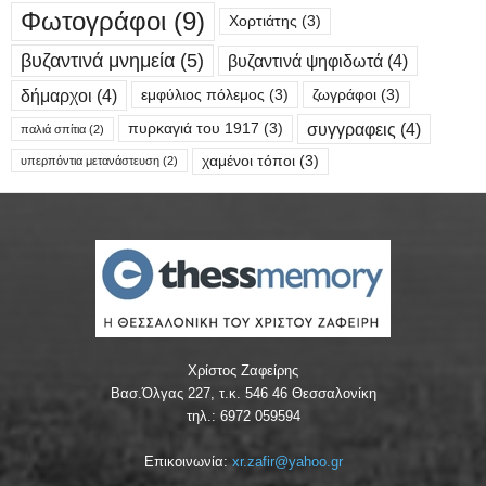
Φωτογράφοι
(9)
Χορτιάτης
(3)
βυζαντινά μνημεία
(5)
βυζαντινά ψηφιδωτά
(4)
δήμαρχοι
(4)
εμφύλιος πόλεμος
(3)
ζωγράφοι
(3)
συγγραφεις
(4)
πυρκαγιά του 1917
(3)
παλιά σπίτια
(2)
χαμένοι τόποι
(3)
υπερπόντια μετανάστευση
(2)
Χρίστος Ζαφείρης
Βασ.Όλγας 227, τ.κ. 546 46 Θεσσαλονίκη
τηλ.: 6972 059594
Επικοινωνία:
xr.zafir@yahoo.gr