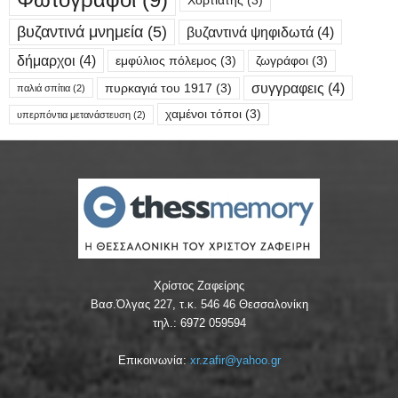
Χορτιάτης
(3)
βυζαντινά μνημεία
(5)
βυζαντινά ψηφιδωτά
(4)
δήμαρχοι
(4)
εμφύλιος πόλεμος
(3)
ζωγράφοι
(3)
συγγραφεις
(4)
πυρκαγιά του 1917
(3)
παλιά σπίτια
(2)
χαμένοι τόποι
(3)
υπερπόντια μετανάστευση
(2)
Χρίστος Ζαφείρης
Βασ.Όλγας 227, τ.κ. 546 46 Θεσσαλονίκη
τηλ.: 6972 059594
Επικοινωνία:
xr.zafir@yahoo.gr