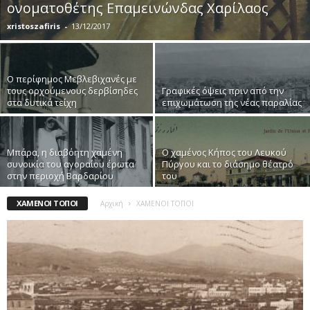
ονοματοθέτης Επαμεινώνδας Χαρίλαος
xristoszafiris
-
13/12/2017
Ο περίφημος Μεβλεβιχανές με
τους ορχούμενους δερβίσηδες
Γραφικές όψεις πριν από την
στα δυτικά τείχη
επιχωμάτωση της νέας παραλίας
Μπάρα, η διαβόητη χαμένη
Ο χαμένος Κήπος του Λευκού
συνοικία του αγοραίου έρωτα
Πύργου και το διάσημο θέατρό
στην περιοχή Βαρδαρίου
του
ΧΑΜΕΝΟΙ ΤΟΠΟΙ
Αρχική
ΧΑΜΕΝΟΙ ΤΟΠΟΙ