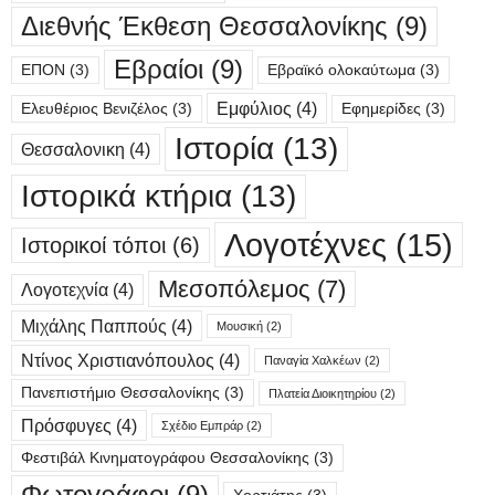
Διεθνής Έκθεση Θεσσαλονίκης
(9)
Εβραίοι
(9)
ΕΠΟΝ
(3)
Εβραϊκό ολοκαύτωμα
(3)
Εμφύλιος
(4)
Ελευθέριος Βενιζέλος
(3)
Εφημερίδες
(3)
Ιστορία
(13)
Θεσσαλονικη
(4)
Ιστορικά κτήρια
(13)
Λογοτέχνες
(15)
Ιστορικοί τόποι
(6)
Μεσοπόλεμος
(7)
Λογοτεχνία
(4)
Μιχάλης Παππούς
(4)
Μουσική
(2)
Ντίνος Χριστιανόπουλος
(4)
Παναγία Χαλκέων
(2)
Πανεπιστήμιο Θεσσαλονίκης
(3)
Πλατεία Διοικητηρίου
(2)
Πρόσφυγες
(4)
Σχέδιο Εμπράρ
(2)
Φεστιβάλ Κινηματογράφου Θεσσαλονίκης
(3)
Φωτογράφοι
(9)