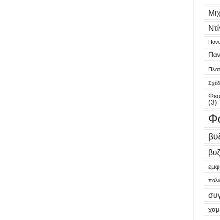
Μι
Ντί
Πανα
Παν
Πλατε
Σχέδ
Φεσ
(3)
Φ
βυ
βυζ
εμφ
παλι
συ
χαμ