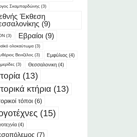
ργος Σκαμπαρδώνης
(3)
ιεθνής Έκθεση
εσσαλονίκης
(9)
Εβραίοι
(9)
ΟΝ
(3)
αϊκό ολοκαύτωμα
(3)
Εμφύλιος
(4)
υθέριος Βενιζέλος
(3)
Θεσσαλονικη
(4)
μερίδες
(3)
στορία
(13)
στορικά κτήρια
(13)
τορικοί τόποι
(6)
ογοτέχνες
(15)
οτεχνία
(4)
εσοπόλεμος
(7)