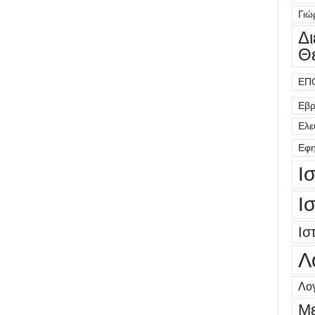
Γιώ
Δ
Θ
ΕΠ
Εβρ
Ελε
Εφη
Ι
Ι
Ισ
Λ
Λογ
Μ