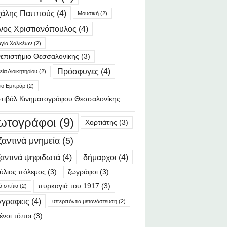
χάλης Παππούς
(4)
Μουσική
(2)
νος Χριστιανόπουλος
(4)
γία Χαλκέων
(2)
επιστήμιο Θεσσαλονίκης
(3)
Πρόσφυγες
(4)
ία Διοικητηρίου
(2)
ιο Εμπράρ
(2)
τιβάλ Κινηματογράφου Θεσσαλονίκης
ωτογράφοι
(9)
Χορτιάτης
(3)
ζαντινά μνημεία
(5)
αντινά ψηφιδωτά
(4)
δήμαρχοι
(4)
ύλιος πόλεμος
(3)
ζωγράφοι
(3)
πυρκαγιά του 1917
(3)
ά σπίτια
(2)
γγραφεις
(4)
υπερπόντια μετανάστευση
(2)
ένοι τόποι
(3)