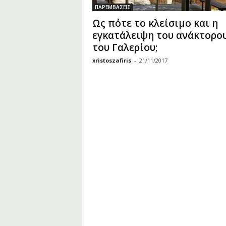
υ
ΠΑΡΕΜΒΑΣΕΙΣ
Ζ
Ως πότε το κλείσιμο και η
α
εγκατάλειψη του ανάκτορο
φ
του Γαλερίου;
ε
ί
xristoszafiris
-
21/11/2017
ρ
η