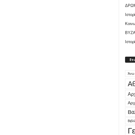
ΔΡΩ
Ιστορ
Κοιν
ΒΥΖΑ
Ιστορ
Ετ
Άνω
Αθ
Αρχ
Αρχ
Βα
Βιβλ
Γ