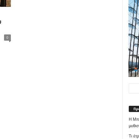
υ
0
Πρ
Η Μπε
μυθισ
Τι έτ