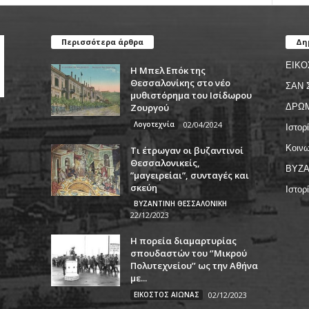
Περισσότερα άρθρα
Δη
ΕΙΚΟ
Η Μπελ Επόκ της
Θεσσαλονίκης στο νέο
ΣΑΝ 
μυθιστόρημα του Ισίδωρου
Ζουργού
ΔΡΩ
Λογοτεχνία
02/04/2024
Ιστορ
Κοινω
Τι έτρωγαν οι βυζαντινοί
Θεσσαλονικείς,
ΒΥΖΑ
”μαγειρείαι”, συνταγές και
σκεύη
Ιστορ
ΒΥΖΑΝΤΙΝΗ ΘΕΣΣΑΛΟΝΙΚΗ
22/12/2023
Η πορεία διαμαρτυρίας
σπουδαστών του ‘’Μικρού
Πολυτεχνείου’’ ως την Αθήνα
με...
ΕΙΚΟΣΤΟΣ ΑΙΩΝΑΣ
02/12/2023