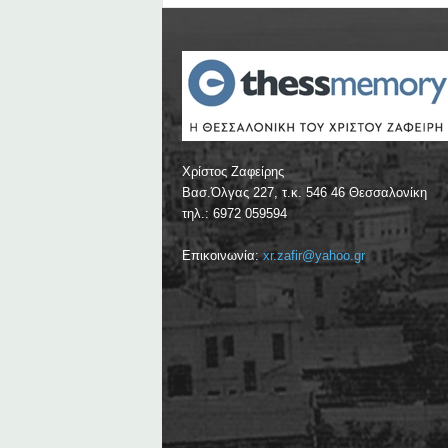
Χρίστος Ζαφείρης
Βασ.Όλγας 227, τ.κ. 546 46 Θεσσαλονίκη
τηλ.: 6972 059594
Επικοινωνία:
xr.zafir@yahoo.gr