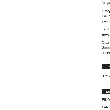
”μαγε
Η πορ
Πολυτ
χειμώ
17 Νο
πανεπ
Ο εμπ
Θεσσ
μυθι
Ισ
Δη
ΕΙΚΟ
ΣΑΝ