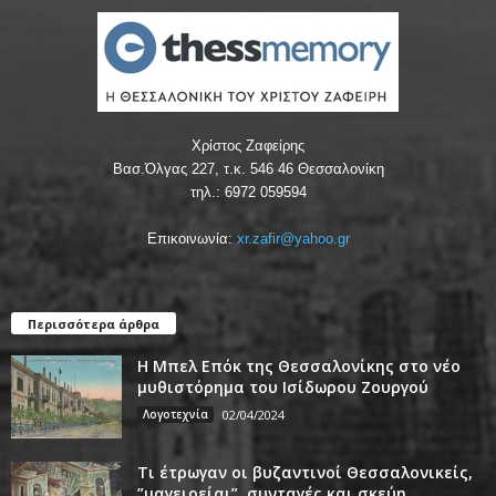
Χρίστος Ζαφείρης
Βασ.Όλγας 227, τ.κ. 546 46 Θεσσαλονίκη
τηλ.: 6972 059594
Επικοινωνία:
xr.zafir@yahoo.gr
Περισσότερα άρθρα
Η Μπελ Επόκ της Θεσσαλονίκης στο νέο
μυθιστόρημα του Ισίδωρου Ζουργού
Λογοτεχνία
02/04/2024
Τι έτρωγαν οι βυζαντινοί Θεσσαλονικείς,
”μαγειρείαι”, συνταγές και σκεύη