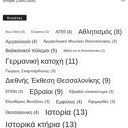
Ιστορία (1950-2000)
Ετικέτες
Αθλητισμός
(8)
ΑΠΘ
(4)
Άνω Πόλη
(2)
Όλυμπος
(2)
Αρχαιολογία
(4)
Αρχαιολογικό Μουσείο Θεσσαλονίκης
(3)
Βαλκανικοί πόλεμοι
(5)
Βιβλία για τη Θεσσαλονίκη
(2)
Γερμανική κατοχή
(11)
Γιώργος Σκαμπαρδώνης
(3)
Διεθνής Έκθεση Θεσσαλονίκης
(9)
Εβραίοι
(9)
ΕΠΟΝ
(3)
Εβραϊκό ολοκαύτωμα
(3)
Εμφύλιος
(4)
Ελευθέριος Βενιζέλος
(3)
Εφημερίδες
(3)
Ιστορία
(13)
Θεσσαλονικη
(4)
Ιστορικά κτήρια
(13)