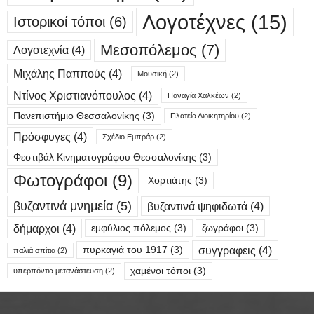
Λογοτέχνες
(15)
Ιστορικοί τόποι
(6)
Μεσοπόλεμος
(7)
Λογοτεχνία
(4)
Μιχάλης Παππούς
(4)
Μουσική
(2)
Ντίνος Χριστιανόπουλος
(4)
Παναγία Χαλκέων
(2)
Πανεπιστήμιο Θεσσαλονίκης
(3)
Πλατεία Διοικητηρίου
(2)
Πρόσφυγες
(4)
Σχέδιο Εμπράρ
(2)
Φεστιβάλ Κινηματογράφου Θεσσαλονίκης
(3)
Φωτογράφοι
(9)
Χορτιάτης
(3)
βυζαντινά μνημεία
(5)
βυζαντινά ψηφιδωτά
(4)
δήμαρχοι
(4)
εμφύλιος πόλεμος
(3)
ζωγράφοι
(3)
συγγραφεις
(4)
πυρκαγιά του 1917
(3)
παλιά σπίτια
(2)
χαμένοι τόποι
(3)
υπερπόντια μετανάστευση
(2)