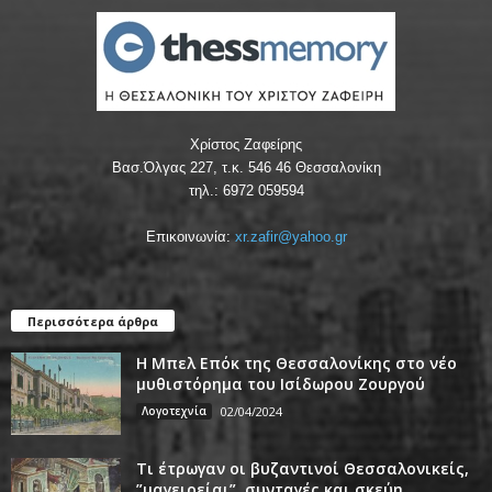
Χρίστος Ζαφείρης
Βασ.Όλγας 227, τ.κ. 546 46 Θεσσαλονίκη
τηλ.: 6972 059594
Επικοινωνία:
xr.zafir@yahoo.gr
Περισσότερα άρθρα
Η Μπελ Επόκ της Θεσσαλονίκης στο νέο
μυθιστόρημα του Ισίδωρου Ζουργού
Λογοτεχνία
02/04/2024
Τι έτρωγαν οι βυζαντινοί Θεσσαλονικείς,
”μαγειρείαι”, συνταγές και σκεύη