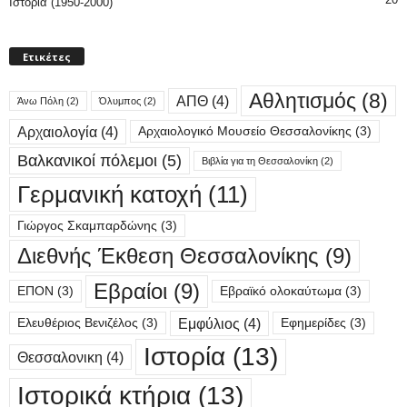
Ιστορία (1950-2000)
Ετικέτες
Αθλητισμός
(8)
ΑΠΘ
(4)
Άνω Πόλη
(2)
Όλυμπος
(2)
Αρχαιολογία
(4)
Αρχαιολογικό Μουσείο Θεσσαλονίκης
(3)
Βαλκανικοί πόλεμοι
(5)
Βιβλία για τη Θεσσαλονίκη
(2)
Γερμανική κατοχή
(11)
Γιώργος Σκαμπαρδώνης
(3)
Διεθνής Έκθεση Θεσσαλονίκης
(9)
Εβραίοι
(9)
ΕΠΟΝ
(3)
Εβραϊκό ολοκαύτωμα
(3)
Εμφύλιος
(4)
Ελευθέριος Βενιζέλος
(3)
Εφημερίδες
(3)
Ιστορία
(13)
Θεσσαλονικη
(4)
Ιστορικά κτήρια
(13)