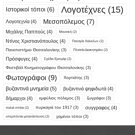
Λογοτέχνες
(15)
Ιστορικοί τόποι
(6)
Μεσοπόλεμος
(7)
Λογοτεχνία
(4)
Μιχάλης Παππούς
(4)
Μουσική
(2)
Ντίνος Χριστιανόπουλος
(4)
Παναγία Χαλκέων
(2)
Πανεπιστήμιο Θεσσαλονίκης
(3)
Πλατεία Διοικητηρίου
(2)
Πρόσφυγες
(4)
Σχέδιο Εμπράρ
(2)
Φεστιβάλ Κινηματογράφου Θεσσαλονίκης
(3)
Φωτογράφοι
(9)
Χορτιάτης
(3)
βυζαντινά μνημεία
(5)
βυζαντινά ψηφιδωτά
(4)
δήμαρχοι
(4)
εμφύλιος πόλεμος
(3)
ζωγράφοι
(3)
συγγραφεις
(4)
πυρκαγιά του 1917
(3)
παλιά σπίτια
(2)
χαμένοι τόποι
(3)
υπερπόντια μετανάστευση
(2)