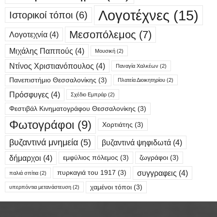
Λογοτέχνες
(15)
Ιστορικοί τόποι
(6)
Μεσοπόλεμος
(7)
Λογοτεχνία
(4)
Μιχάλης Παππούς
(4)
Μουσική
(2)
Ντίνος Χριστιανόπουλος
(4)
Παναγία Χαλκέων
(2)
Πανεπιστήμιο Θεσσαλονίκης
(3)
Πλατεία Διοικητηρίου
(2)
Πρόσφυγες
(4)
Σχέδιο Εμπράρ
(2)
Φεστιβάλ Κινηματογράφου Θεσσαλονίκης
(3)
Φωτογράφοι
(9)
Χορτιάτης
(3)
βυζαντινά μνημεία
(5)
βυζαντινά ψηφιδωτά
(4)
δήμαρχοι
(4)
εμφύλιος πόλεμος
(3)
ζωγράφοι
(3)
συγγραφεις
(4)
πυρκαγιά του 1917
(3)
παλιά σπίτια
(2)
χαμένοι τόποι
(3)
υπερπόντια μετανάστευση
(2)