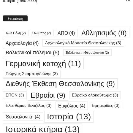
Ιστορία (1950-2000)
Ετικέτες
Αθλητισμός
(8)
ΑΠΘ
(4)
Άνω Πόλη
(2)
Όλυμπος
(2)
Αρχαιολογία
(4)
Αρχαιολογικό Μουσείο Θεσσαλονίκης
(3)
Βαλκανικοί πόλεμοι
(5)
Βιβλία για τη Θεσσαλονίκη
(2)
Γερμανική κατοχή
(11)
Γιώργος Σκαμπαρδώνης
(3)
Διεθνής Έκθεση Θεσσαλονίκης
(9)
Εβραίοι
(9)
ΕΠΟΝ
(3)
Εβραϊκό ολοκαύτωμα
(3)
Εμφύλιος
(4)
Ελευθέριος Βενιζέλος
(3)
Εφημερίδες
(3)
Ιστορία
(13)
Θεσσαλονικη
(4)
Ιστορικά κτήρια
(13)