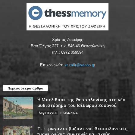
Χρίστος Ζαφείρης
Βασ.Όλγας 227, τ.κ. 546 46 Θεσσαλονίκη
τηλ.: 6972 059594
Επικοινωνία:
xr.zafir@yahoo.gr
Περισσότερα άρθρα
Η Μπελ Επόκ της Θεσσαλονίκης στο νέο
μυθιστόρημα του Ισίδωρου Ζουργού
Λογοτεχνία
02/04/2024
Τι έτρωγαν οι βυζαντινοί Θεσσαλονικείς,
”μαγειρείαι”, συνταγές και σκεύη