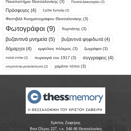
Πανεπιστήμιο Θεσσαλονίκης
(3)
Πλατεία Διοικητηρίου
(2)
Πρόσφυγες
(4)
Σχέδιο Εμπράρ
(2)
Φεστιβάλ Κινηματογράφου Θεσσαλονίκης
(3)
Φωτογράφοι
(9)
Χορτιάτης
(3)
βυζαντινά μνημεία
(5)
βυζαντινά ψηφιδωτά
(4)
δήμαρχοι
(4)
εμφύλιος πόλεμος
(3)
ζωγράφοι
(3)
συγγραφεις
(4)
πυρκαγιά του 1917
(3)
παλιά σπίτια
(2)
χαμένοι τόποι
(3)
υπερπόντια μετανάστευση
(2)
Χρίστος Ζαφείρης
Βασ.Όλγας 227, τ.κ. 546 46 Θεσσαλονίκη