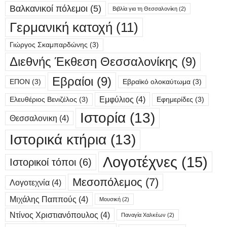
Βαλκανικοί πόλεμοι
(5)
Βιβλία για τη Θεσσαλονίκη
(2)
Γερμανική κατοχή
(11)
Γιώργος Σκαμπαρδώνης
(3)
Διεθνής Έκθεση Θεσσαλονίκης
(9)
Εβραίοι
(9)
ΕΠΟΝ
(3)
Εβραϊκό ολοκαύτωμα
(3)
Εμφύλιος
(4)
Ελευθέριος Βενιζέλος
(3)
Εφημερίδες
(3)
Ιστορία
(13)
Θεσσαλονικη
(4)
Ιστορικά κτήρια
(13)
Λογοτέχνες
(15)
Ιστορικοί τόποι
(6)
Μεσοπόλεμος
(7)
Λογοτεχνία
(4)
Μιχάλης Παππούς
(4)
Μουσική
(2)
Ντίνος Χριστιανόπουλος
(4)
Παναγία Χαλκέων
(2)