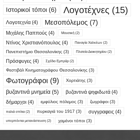
Λογοτέχνες
(15)
Ιστορικοί τόποι
(6)
Μεσοπόλεμος
(7)
Λογοτεχνία
(4)
Μιχάλης Παππούς
(4)
Μουσική
(2)
Ντίνος Χριστιανόπουλος
(4)
Παναγία Χαλκέων
(2)
Πανεπιστήμιο Θεσσαλονίκης
(3)
Πλατεία Διοικητηρίου
(2)
Πρόσφυγες
(4)
Σχέδιο Εμπράρ
(2)
Φεστιβάλ Κινηματογράφου Θεσσαλονίκης
(3)
Φωτογράφοι
(9)
Χορτιάτης
(3)
βυζαντινά μνημεία
(5)
βυζαντινά ψηφιδωτά
(4)
δήμαρχοι
(4)
εμφύλιος πόλεμος
(3)
ζωγράφοι
(3)
συγγραφεις
(4)
πυρκαγιά του 1917
(3)
παλιά σπίτια
(2)
χαμένοι τόποι
(3)
υπερπόντια μετανάστευση
(2)