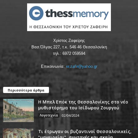
Χρίστος Ζαφείρης
Βασ.Όλγας 227, τ.κ. 546 46 Θεσσαλονίκη
τηλ.: 6972 059594
Επικοινωνία:
xr.zafir@yahoo.gr
Περισσότερα άρθρα
Η Μπελ Επόκ της Θεσσαλονίκης στο νέο
μυθιστόρημα του Ισίδωρου Ζουργού
Λογοτεχνία
02/04/2024
Τι έτρωγαν οι βυζαντινοί Θεσσαλονικείς,
”μαγειρείαι”, συνταγές και σκεύη