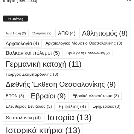
Ιστορία (1950-2000)
Ετικέτες
Αθλητισμός
(8)
ΑΠΘ
(4)
Άνω Πόλη
(2)
Όλυμπος
(2)
Αρχαιολογία
(4)
Αρχαιολογικό Μουσείο Θεσσαλονίκης
(3)
Βαλκανικοί πόλεμοι
(5)
Βιβλία για τη Θεσσαλονίκη
(2)
Γερμανική κατοχή
(11)
Γιώργος Σκαμπαρδώνης
(3)
Διεθνής Έκθεση Θεσσαλονίκης
(9)
Εβραίοι
(9)
ΕΠΟΝ
(3)
Εβραϊκό ολοκαύτωμα
(3)
Εμφύλιος
(4)
Ελευθέριος Βενιζέλος
(3)
Εφημερίδες
(3)
Ιστορία
(13)
Θεσσαλονικη
(4)
Ιστορικά κτήρια
(13)