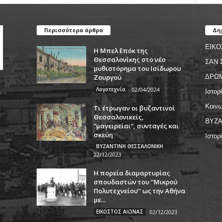
Περισσότερα άρθρα
Δη
ΕΙΚΟ
Η Μπελ Επόκ της
Θεσσαλονίκης στο νέο
ΣΑΝ 
μυθιστόρημα του Ισίδωρου
Ζουργού
ΔΡΩ
Λογοτεχνία
02/04/2024
Ιστορ
Κοινω
Τι έτρωγαν οι βυζαντινοί
Θεσσαλονικείς,
ΒΥΖΑ
”μαγειρείαι”, συνταγές και
σκεύη
Ιστορ
ΒΥΖΑΝΤΙΝΗ ΘΕΣΣΑΛΟΝΙΚΗ
22/12/2023
Η πορεία διαμαρτυρίας
σπουδαστών του ‘’Μικρού
Πολυτεχνείου’’ ως την Αθήνα
με...
ΕΙΚΟΣΤΟΣ ΑΙΩΝΑΣ
02/12/2023