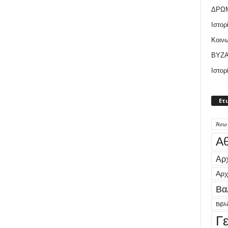
ΔΡΩ
Ιστορ
Κοιν
ΒΥΖΑ
Ιστορ
Ετ
Άνω
Αθ
Αρχ
Αρχ
Βα
Βιβλ
Γ