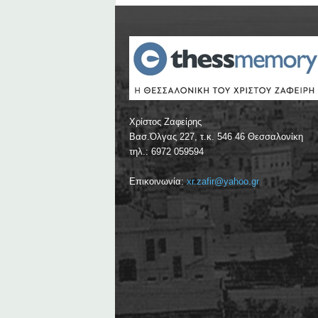
Χρίστος Ζαφείρης
Βασ.Όλγας 227, τ.κ. 546 46 Θεσσαλονίκη
τηλ.: 6972 059594
Επικοινωνία:
xr.zafir@yahoo.gr