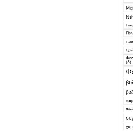
Μι
Ντί
Πανα
Παν
Πλατε
Σχέδ
Φεσ
(3)
Φ
βυ
βυζ
εμφ
παλι
συ
χαμ