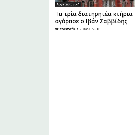
υ
Αρχιτεκτονική
Ζ
Τα τρία διατηρητέα κτήρια
α
αγόρασε ο Ιβάν Σαββίδης
φ
ε
xristoszafiris
-
04/01/2016
ί
ρ
η