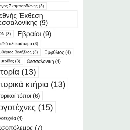
ργος Σκαμπαρδώνης
(3)
ιεθνής Έκθεση
εσσαλονίκης
(9)
Εβραίοι
(9)
ΟΝ
(3)
αϊκό ολοκαύτωμα
(3)
Εμφύλιος
(4)
υθέριος Βενιζέλος
(3)
Θεσσαλονικη
(4)
μερίδες
(3)
στορία
(13)
στορικά κτήρια
(13)
τορικοί τόποι
(6)
ογοτέχνες
(15)
οτεχνία
(4)
εσοπόλεμος
(7)