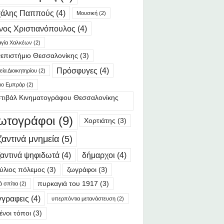
χάλης Παππούς
(4)
Μουσική
(2)
νος Χριστιανόπουλος
(4)
γία Χαλκέων
(2)
επιστήμιο Θεσσαλονίκης
(3)
Πρόσφυγες
(4)
ία Διοικητηρίου
(2)
ιο Εμπράρ
(2)
τιβάλ Κινηματογράφου Θεσσαλονίκης
ωτογράφοι
(9)
Χορτιάτης
(3)
ζαντινά μνημεία
(5)
αντινά ψηφιδωτά
(4)
δήμαρχοι
(4)
ύλιος πόλεμος
(3)
ζωγράφοι
(3)
πυρκαγιά του 1917
(3)
ά σπίτια
(2)
γγραφεις
(4)
υπερπόντια μετανάστευση
(2)
ένοι τόποι
(3)