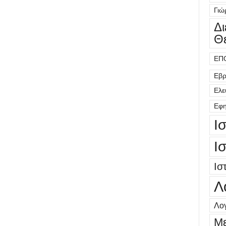
Γιώ
Δ
Θ
ΕΠ
Εβρ
Ελε
Εφη
Ι
Ι
Ισ
Λ
Λογ
Μ