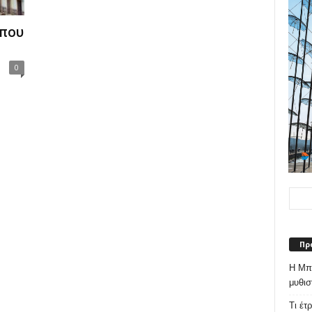
 που
0
Πρ
Η Μπε
μυθισ
Τι έτ