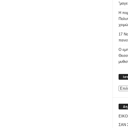
”μαγε
Η πορ
Πολυτ
χειμώ
17 Νο
πανεπ
Ο εμπ
Θεσσ
μυθι
Ισ
Δη
ΕΙΚΟ
ΣΑΝ