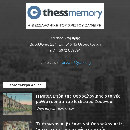
Χρίστος Ζαφείρης
Βασ.Όλγας 227, τ.κ. 546 46 Θεσσαλονίκη
τηλ.: 6972 059594
Επικοινωνία:
xr.zafir@yahoo.gr
Περισσότερα άρθρα
Η Μπελ Επόκ της Θεσσαλονίκης στο νέο
μυθιστόρημα του Ισίδωρου Ζουργού
Λογοτεχνία
02/04/2024
Τι έτρωγαν οι βυζαντινοί Θεσσαλονικείς,
”μαγειρείαι”, συνταγές και σκεύη