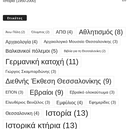
Ιστορία (1950-2000)
Ετικέτες
Αθλητισμός
(8)
ΑΠΘ
(4)
Άνω Πόλη
(2)
Όλυμπος
(2)
Αρχαιολογία
(4)
Αρχαιολογικό Μουσείο Θεσσαλονίκης
(3)
Βαλκανικοί πόλεμοι
(5)
Βιβλία για τη Θεσσαλονίκη
(2)
Γερμανική κατοχή
(11)
Γιώργος Σκαμπαρδώνης
(3)
Διεθνής Έκθεση Θεσσαλονίκης
(9)
Εβραίοι
(9)
ΕΠΟΝ
(3)
Εβραϊκό ολοκαύτωμα
(3)
Εμφύλιος
(4)
Ελευθέριος Βενιζέλος
(3)
Εφημερίδες
(3)
Ιστορία
(13)
Θεσσαλονικη
(4)
Ιστορικά κτήρια
(13)