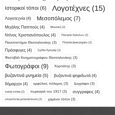
Λογοτέχνες
(15)
Ιστορικοί τόποι
(6)
Μεσοπόλεμος
(7)
Λογοτεχνία
(4)
Μιχάλης Παππούς
(4)
Μουσική
(2)
Ντίνος Χριστιανόπουλος
(4)
Παναγία Χαλκέων
(2)
Πανεπιστήμιο Θεσσαλονίκης
(3)
Πλατεία Διοικητηρίου
(2)
Πρόσφυγες
(4)
Σχέδιο Εμπράρ
(2)
Φεστιβάλ Κινηματογράφου Θεσσαλονίκης
(3)
Φωτογράφοι
(9)
Χορτιάτης
(3)
βυζαντινά μνημεία
(5)
βυζαντινά ψηφιδωτά
(4)
δήμαρχοι
(4)
εμφύλιος πόλεμος
(3)
ζωγράφοι
(3)
συγγραφεις
(4)
πυρκαγιά του 1917
(3)
παλιά σπίτια
(2)
χαμένοι τόποι
(3)
υπερπόντια μετανάστευση
(2)