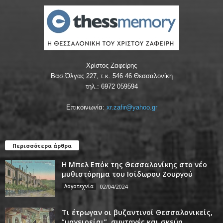
Χρίστος Ζαφείρης
Βασ.Όλγας 227, τ.κ. 546 46 Θεσσαλονίκη
τηλ.: 6972 059594
Επικοινωνία:
xr.zafir@yahoo.gr
Περισσότερα άρθρα
Η Μπελ Επόκ της Θεσσαλονίκης στο νέο
μυθιστόρημα του Ισίδωρου Ζουργού
Λογοτεχνία
02/04/2024
Τι έτρωγαν οι βυζαντινοί Θεσσαλονικείς,
”μαγειρείαι”, συνταγές και σκεύη