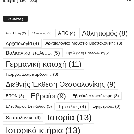
Ιστορία (1950-2000)
Ετικέτες
Αθλητισμός
(8)
ΑΠΘ
(4)
Άνω Πόλη
(2)
Όλυμπος
(2)
Αρχαιολογία
(4)
Αρχαιολογικό Μουσείο Θεσσαλονίκης
(3)
Βαλκανικοί πόλεμοι
(5)
Βιβλία για τη Θεσσαλονίκη
(2)
Γερμανική κατοχή
(11)
Γιώργος Σκαμπαρδώνης
(3)
Διεθνής Έκθεση Θεσσαλονίκης
(9)
Εβραίοι
(9)
ΕΠΟΝ
(3)
Εβραϊκό ολοκαύτωμα
(3)
Εμφύλιος
(4)
Ελευθέριος Βενιζέλος
(3)
Εφημερίδες
(3)
Ιστορία
(13)
Θεσσαλονικη
(4)
Ιστορικά κτήρια
(13)