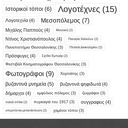
Λογοτέχνες
(15)
Ιστορικοί τόποι
(6)
Μεσοπόλεμος
(7)
Λογοτεχνία
(4)
Μιχάλης Παππούς
(4)
Μουσική
(2)
Ντίνος Χριστιανόπουλος
(4)
Παναγία Χαλκέων
(2)
Πανεπιστήμιο Θεσσαλονίκης
(3)
Πλατεία Διοικητηρίου
(2)
Πρόσφυγες
(4)
Σχέδιο Εμπράρ
(2)
Φεστιβάλ Κινηματογράφου Θεσσαλονίκης
(3)
Φωτογράφοι
(9)
Χορτιάτης
(3)
βυζαντινά μνημεία
(5)
βυζαντινά ψηφιδωτά
(4)
δήμαρχοι
(4)
εμφύλιος πόλεμος
(3)
ζωγράφοι
(3)
συγγραφεις
(4)
πυρκαγιά του 1917
(3)
παλιά σπίτια
(2)
χαμένοι τόποι
(3)
υπερπόντια μετανάστευση
(2)