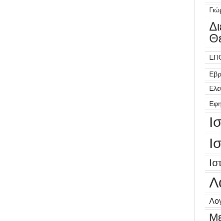
Γιώ
Δ
Θ
ΕΠ
Εβρ
Ελε
Εφη
Ι
Ι
Ισ
Λ
Λογ
Μ