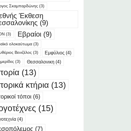
ργος Σκαμπαρδώνης
(3)
ιεθνής Έκθεση
εσσαλονίκης
(9)
Εβραίοι
(9)
ΟΝ
(3)
αϊκό ολοκαύτωμα
(3)
Εμφύλιος
(4)
υθέριος Βενιζέλος
(3)
Θεσσαλονικη
(4)
μερίδες
(3)
στορία
(13)
στορικά κτήρια
(13)
τορικοί τόποι
(6)
ογοτέχνες
(15)
οτεχνία
(4)
εσοπόλεμος
(7)