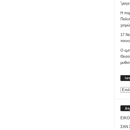
”μαγε
Η πορ
Πολυτ
χειμώ
17 Νο
πανεπ
Ο εμπ
Θεσσ
μυθι
Ισ
Δη
ΕΙΚΟ
ΣΑΝ