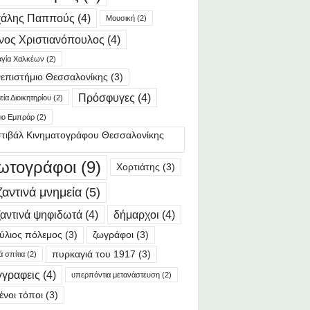
χάλης Παππούς
(4)
Μουσική
(2)
νος Χριστιανόπουλος
(4)
γία Χαλκέων
(2)
επιστήμιο Θεσσαλονίκης
(3)
Πρόσφυγες
(4)
ία Διοικητηρίου
(2)
ιο Εμπράρ
(2)
τιβάλ Κινηματογράφου Θεσσαλονίκης
ωτογράφοι
(9)
Χορτιάτης
(3)
ζαντινά μνημεία
(5)
αντινά ψηφιδωτά
(4)
δήμαρχοι
(4)
ύλιος πόλεμος
(3)
ζωγράφοι
(3)
πυρκαγιά του 1917
(3)
ά σπίτια
(2)
γγραφεις
(4)
υπερπόντια μετανάστευση
(2)
ένοι τόποι
(3)