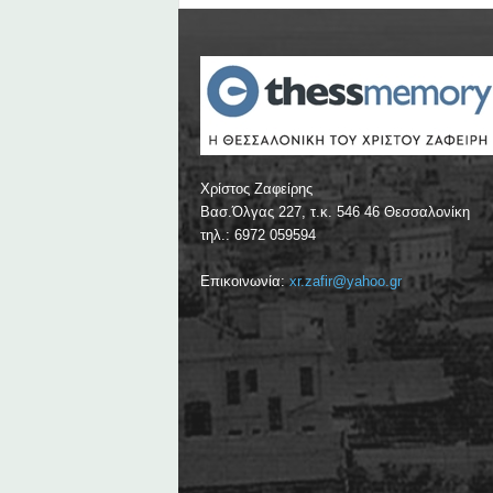
Χρίστος Ζαφείρης
Βασ.Όλγας 227, τ.κ. 546 46 Θεσσαλονίκη
τηλ.: 6972 059594
Επικοινωνία:
xr.zafir@yahoo.gr