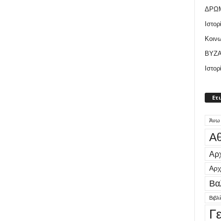
ΔΡΩ
Ιστορ
Κοιν
ΒΥΖΑ
Ιστορ
Ετ
Άνω
Αθ
Αρχ
Αρχ
Βα
Βιβλ
Γ