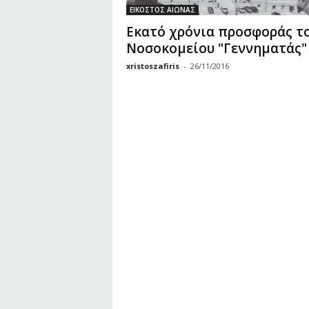
υ
ΕΙΚΟΣΤΟΣ ΑΙΩΝΑΣ
Ζ
Εκατό χρόνια προσφοράς τ
α
Νοσοκομείου "Γεννηματάς"
φ
ε
xristoszafiris
-
26/11/2016
ί
ρ
η