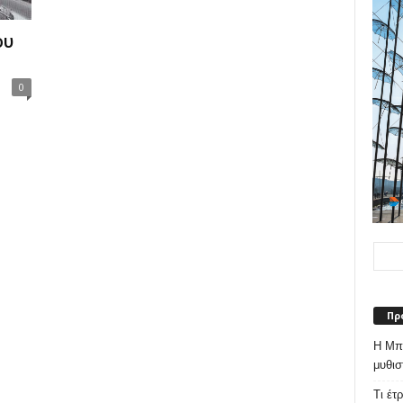
ου
0
Πρ
Η Μπε
μυθισ
Τι έτ