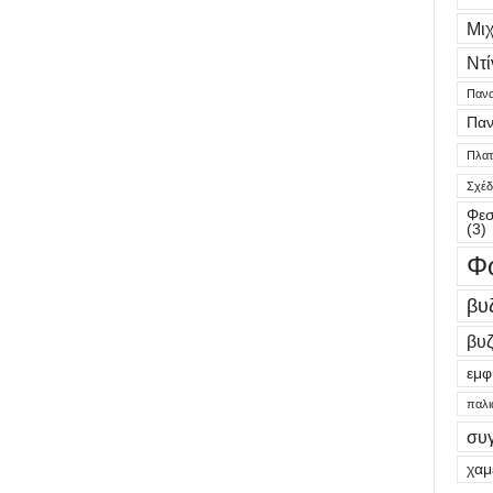
Μι
Ντί
Πανα
Παν
Πλατε
Σχέδ
Φεσ
(3)
Φ
βυ
βυζ
εμφ
παλι
συ
χαμ