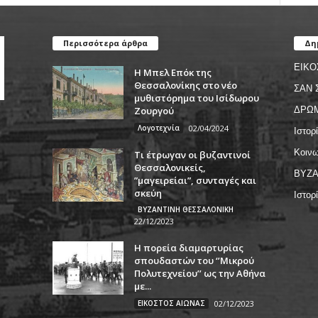
Περισσότερα άρθρα
Δη
ΕΙΚΟ
Η Μπελ Επόκ της
Θεσσαλονίκης στο νέο
ΣΑΝ 
μυθιστόρημα του Ισίδωρου
Ζουργού
ΔΡΩ
Λογοτεχνία
02/04/2024
Ιστορ
Κοινω
Τι έτρωγαν οι βυζαντινοί
Θεσσαλονικείς,
ΒΥΖΑ
”μαγειρείαι”, συνταγές και
σκεύη
Ιστορ
ΒΥΖΑΝΤΙΝΗ ΘΕΣΣΑΛΟΝΙΚΗ
22/12/2023
Η πορεία διαμαρτυρίας
σπουδαστών του ‘’Μικρού
Πολυτεχνείου’’ ως την Αθήνα
με...
ΕΙΚΟΣΤΟΣ ΑΙΩΝΑΣ
02/12/2023