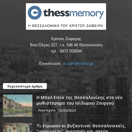
Χρίστος Ζαφείρης
Βασ.Όλγας 227, τ.κ. 546 46 Θεσσαλονίκη
τηλ.: 6972 059594
Επικοινωνία:
xr.zafir@yahoo.gr
Περισσότερα άρθρα
Η Μπελ Επόκ της Θεσσαλονίκης στο νέο
μυθιστόρημα του Ισίδωρου Ζουργού
Λογοτεχνία
02/04/2024
Τι έτρωγαν οι βυζαντινοί Θεσσαλονικείς,
”μαγειρείαι”, συνταγές και σκεύη