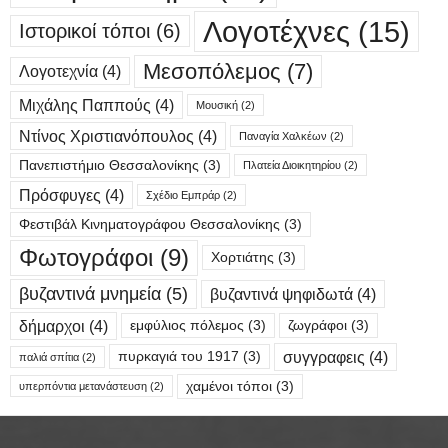
Λογοτέχνες
(15)
Ιστορικοί τόποι
(6)
Μεσοπόλεμος
(7)
Λογοτεχνία
(4)
Μιχάλης Παππούς
(4)
Μουσική
(2)
Ντίνος Χριστιανόπουλος
(4)
Παναγία Χαλκέων
(2)
Πανεπιστήμιο Θεσσαλονίκης
(3)
Πλατεία Διοικητηρίου
(2)
Πρόσφυγες
(4)
Σχέδιο Εμπράρ
(2)
Φεστιβάλ Κινηματογράφου Θεσσαλονίκης
(3)
Φωτογράφοι
(9)
Χορτιάτης
(3)
βυζαντινά μνημεία
(5)
βυζαντινά ψηφιδωτά
(4)
δήμαρχοι
(4)
εμφύλιος πόλεμος
(3)
ζωγράφοι
(3)
συγγραφεις
(4)
πυρκαγιά του 1917
(3)
παλιά σπίτια
(2)
χαμένοι τόποι
(3)
υπερπόντια μετανάστευση
(2)