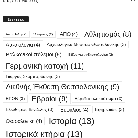
Ιστορία (1950-2000)
Ετικέτες
Αθλητισμός
(8)
ΑΠΘ
(4)
Άνω Πόλη
(2)
Όλυμπος
(2)
Αρχαιολογία
(4)
Αρχαιολογικό Μουσείο Θεσσαλονίκης
(3)
Βαλκανικοί πόλεμοι
(5)
Βιβλία για τη Θεσσαλονίκη
(2)
Γερμανική κατοχή
(11)
Γιώργος Σκαμπαρδώνης
(3)
Διεθνής Έκθεση Θεσσαλονίκης
(9)
Εβραίοι
(9)
ΕΠΟΝ
(3)
Εβραϊκό ολοκαύτωμα
(3)
Εμφύλιος
(4)
Ελευθέριος Βενιζέλος
(3)
Εφημερίδες
(3)
Ιστορία
(13)
Θεσσαλονικη
(4)
Ιστορικά κτήρια
(13)