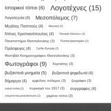
Λογοτέχνες
(15)
Ιστορικοί τόποι
(6)
Μεσοπόλεμος
(7)
Λογοτεχνία
(4)
Μιχάλης Παππούς
(4)
Μουσική
(2)
Ντίνος Χριστιανόπουλος
(4)
Παναγία Χαλκέων
(2)
Πανεπιστήμιο Θεσσαλονίκης
(3)
Πλατεία Διοικητηρίου
(2)
Πρόσφυγες
(4)
Σχέδιο Εμπράρ
(2)
Φεστιβάλ Κινηματογράφου Θεσσαλονίκης
(3)
Φωτογράφοι
(9)
Χορτιάτης
(3)
βυζαντινά μνημεία
(5)
βυζαντινά ψηφιδωτά
(4)
δήμαρχοι
(4)
εμφύλιος πόλεμος
(3)
ζωγράφοι
(3)
συγγραφεις
(4)
πυρκαγιά του 1917
(3)
παλιά σπίτια
(2)
χαμένοι τόποι
(3)
υπερπόντια μετανάστευση
(2)