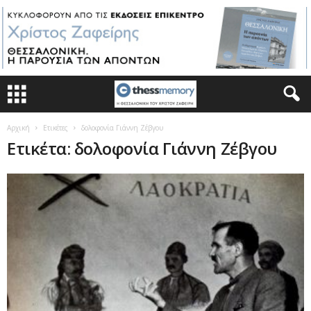
Αρχική
Ετικέτες
δολοφονία Γιάννη Ζέβγου
Ετικέτα: δολοφονία Γιάννη Ζέβγου