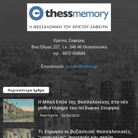
Χρίστος Ζαφείρης
Βασ.Όλγας 227, τ.κ. 546 46 Θεσσαλονίκη
τηλ.: 6972 059594
Επικοινωνία:
xr.zafir@yahoo.gr
Περισσότερα άρθρα
Η Μπελ Επόκ της Θεσσαλονίκης στο νέο
μυθιστόρημα του Ισίδωρου Ζουργού
Λογοτεχνία
02/04/2024
Τι έτρωγαν οι βυζαντινοί Θεσσαλονικείς,
”μαγειρείαι”, συνταγές και σκεύη