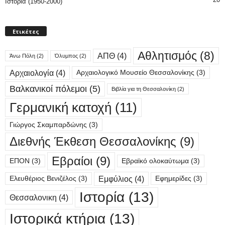
Ιστορία (1950-2000)
Ετικέτες
Αθλητισμός
(8)
ΑΠΘ
(4)
Άνω Πόλη
(2)
Όλυμπος
(2)
Αρχαιολογία
(4)
Αρχαιολογικό Μουσείο Θεσσαλονίκης
(3)
Βαλκανικοί πόλεμοι
(5)
Βιβλία για τη Θεσσαλονίκη
(2)
Γερμανική κατοχή
(11)
Γιώργος Σκαμπαρδώνης
(3)
Διεθνής Έκθεση Θεσσαλονίκης
(9)
Εβραίοι
(9)
ΕΠΟΝ
(3)
Εβραϊκό ολοκαύτωμα
(3)
Εμφύλιος
(4)
Ελευθέριος Βενιζέλος
(3)
Εφημερίδες
(3)
Ιστορία
(13)
Θεσσαλονικη
(4)
Ιστορικά κτήρια
(13)