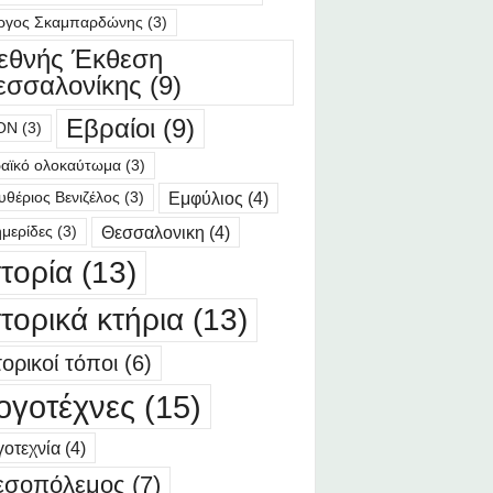
ργος Σκαμπαρδώνης
(3)
ιεθνής Έκθεση
εσσαλονίκης
(9)
Εβραίοι
(9)
ΟΝ
(3)
αϊκό ολοκαύτωμα
(3)
Εμφύλιος
(4)
υθέριος Βενιζέλος
(3)
Θεσσαλονικη
(4)
μερίδες
(3)
στορία
(13)
στορικά κτήρια
(13)
τορικοί τόποι
(6)
ογοτέχνες
(15)
οτεχνία
(4)
εσοπόλεμος
(7)