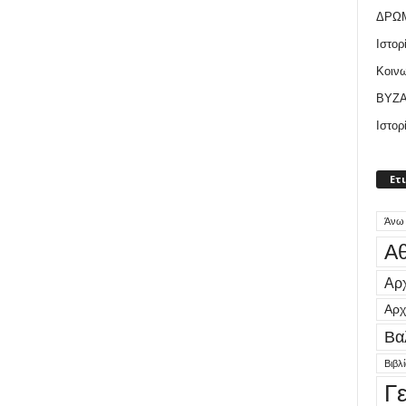
ΔΡΩ
Ιστορ
Κοιν
ΒΥΖΑ
Ιστορ
Ετ
Άνω
Αθ
Αρχ
Αρχ
Βα
Βιβλ
Γ