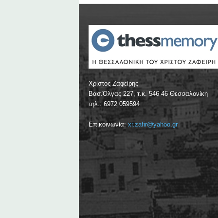
Χρίστος Ζαφείρης
Βασ.Όλγας 227, τ.κ. 546 46 Θεσσαλονίκη
τηλ.: 6972 059594
Επικοινωνία:
xr.zafir@yahoo.gr