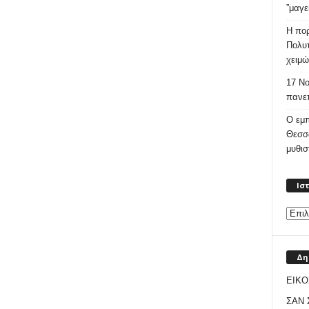
”μαγε
Η πορ
Πολυτ
χειμώ
17 Νο
πανεπ
Ο εμπ
Θεσσ
μυθι
Ισ
Δη
ΕΙΚΟ
ΣΑΝ