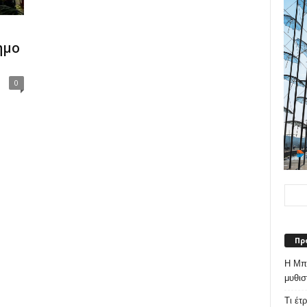
ημο
0
Πρ
Η Μπε
μυθισ
Τι έτ