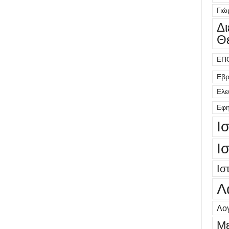
Γιώ
Δ
Θ
ΕΠ
Εβρ
Ελε
Εφη
Ι
Ι
Ισ
Λ
Λογ
Μ