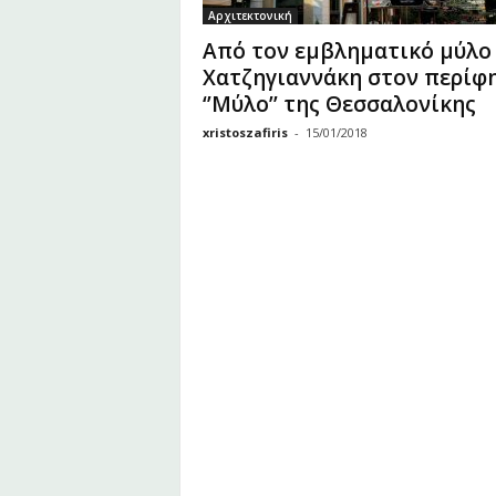
υ
Αρχιτεκτονική
Ζ
Από τον εμβληματικό μύλο
α
Χατζηγιαννάκη στον περίφ
φ
‘’Μύλο’’ της Θεσσαλονίκης
ε
ί
xristoszafiris
-
15/01/2018
ρ
η