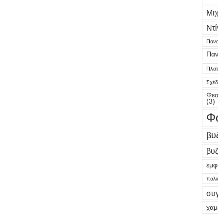
Μι
Ντί
Πανα
Παν
Πλατε
Σχέδ
Φεσ
(3)
Φ
βυ
βυζ
εμφ
παλι
συ
χαμ