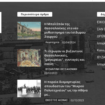
Περισσότερα άρθρα
Δη
ΕΙΚΟ
Η Μπελ Επόκ της
Θεσσαλονίκης στο νέο
ΣΑΝ 
μυθιστόρημα του Ισίδωρου
Ζουργού
ΔΡΩ
Λογοτεχνία
02/04/2024
Ιστορ
Κοινω
Τι έτρωγαν οι βυζαντινοί
Θεσσαλονικείς,
ΒΥΖΑ
”μαγειρείαι”, συνταγές και
σκεύη
Ιστορ
ΒΥΖΑΝΤΙΝΗ ΘΕΣΣΑΛΟΝΙΚΗ
22/12/2023
Η πορεία διαμαρτυρίας
σπουδαστών του ‘’Μικρού
Πολυτεχνείου’’ ως την Αθήνα
με...
ΕΙΚΟΣΤΟΣ ΑΙΩΝΑΣ
02/12/2023