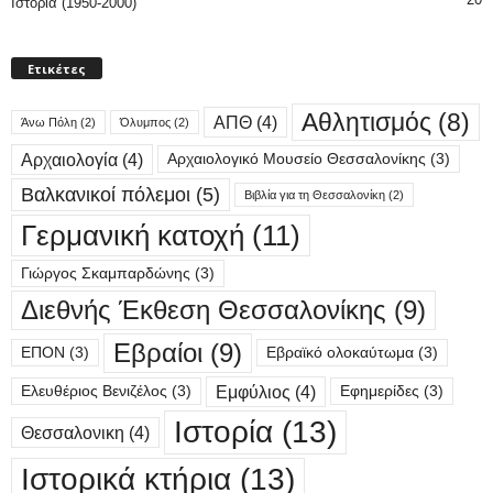
Ιστορία (1950-2000)
Ετικέτες
Αθλητισμός
(8)
ΑΠΘ
(4)
Άνω Πόλη
(2)
Όλυμπος
(2)
Αρχαιολογία
(4)
Αρχαιολογικό Μουσείο Θεσσαλονίκης
(3)
Βαλκανικοί πόλεμοι
(5)
Βιβλία για τη Θεσσαλονίκη
(2)
Γερμανική κατοχή
(11)
Γιώργος Σκαμπαρδώνης
(3)
Διεθνής Έκθεση Θεσσαλονίκης
(9)
Εβραίοι
(9)
ΕΠΟΝ
(3)
Εβραϊκό ολοκαύτωμα
(3)
Εμφύλιος
(4)
Ελευθέριος Βενιζέλος
(3)
Εφημερίδες
(3)
Ιστορία
(13)
Θεσσαλονικη
(4)
Ιστορικά κτήρια
(13)