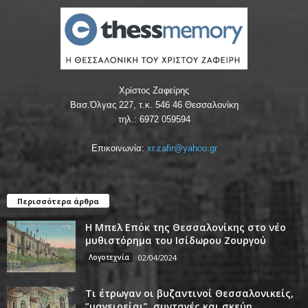
Χρίστος Ζαφείρης
Βασ.Όλγας 227, τ.κ. 546 46 Θεσσαλονίκη
τηλ.: 6972 059594
Επικοινωνία:
xr.zafir@yahoo.gr
Περισσότερα άρθρα
Η Μπελ Επόκ της Θεσσαλονίκης στο νέο
μυθιστόρημα του Ισίδωρου Ζουργού
Λογοτεχνία
02/04/2024
Τι έτρωγαν οι βυζαντινοί Θεσσαλονικείς,
”μαγειρείαι”, συνταγές και σκεύη