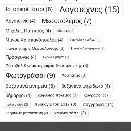
Λογοτέχνες
(15)
Ιστορικοί τόποι
(6)
Μεσοπόλεμος
(7)
Λογοτεχνία
(4)
Μιχάλης Παππούς
(4)
Μουσική
(2)
Ντίνος Χριστιανόπουλος
(4)
Παναγία Χαλκέων
(2)
Πανεπιστήμιο Θεσσαλονίκης
(3)
Πλατεία Διοικητηρίου
(2)
Πρόσφυγες
(4)
Σχέδιο Εμπράρ
(2)
Φεστιβάλ Κινηματογράφου Θεσσαλονίκης
(3)
Φωτογράφοι
(9)
Χορτιάτης
(3)
βυζαντινά μνημεία
(5)
βυζαντινά ψηφιδωτά
(4)
δήμαρχοι
(4)
εμφύλιος πόλεμος
(3)
ζωγράφοι
(3)
συγγραφεις
(4)
πυρκαγιά του 1917
(3)
παλιά σπίτια
(2)
χαμένοι τόποι
(3)
υπερπόντια μετανάστευση
(2)