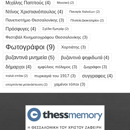
Μιχάλης Παππούς
(4)
Μουσική
(2)
Ντίνος Χριστιανόπουλος
(4)
Παναγία Χαλκέων
(2)
Πανεπιστήμιο Θεσσαλονίκης
(3)
Πλατεία Διοικητηρίου
(2)
Πρόσφυγες
(4)
Σχέδιο Εμπράρ
(2)
Φεστιβάλ Κινηματογράφου Θεσσαλονίκης
(3)
Φωτογράφοι
(9)
Χορτιάτης
(3)
βυζαντινά μνημεία
(5)
βυζαντινά ψηφιδωτά
(4)
δήμαρχοι
(4)
εμφύλιος πόλεμος
(3)
ζωγράφοι
(3)
συγγραφεις
(4)
πυρκαγιά του 1917
(3)
παλιά σπίτια
(2)
χαμένοι τόποι
(3)
υπερπόντια μετανάστευση
(2)