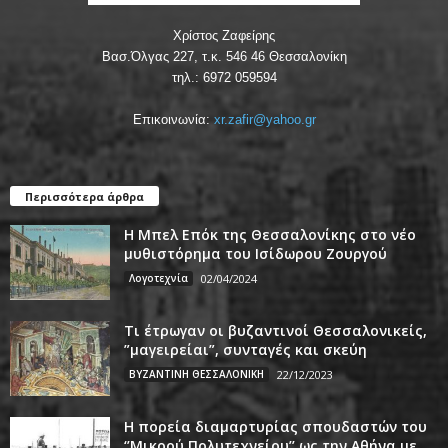
Χρίστος Ζαφείρης
Βασ.Όλγας 227, τ.κ. 546 46 Θεσσαλονίκη
τηλ.: 6972 059594
Επικοινωνία:
xr.zafir@yahoo.gr
Περισσότερα άρθρα
Η Μπελ Επόκ της Θεσσαλονίκης στο νέο
μυθιστόρημα του Ισίδωρου Ζουργού
Λογοτεχνία
02/04/2024
Τι έτρωγαν οι βυζαντινοί Θεσσαλονικείς,
”μαγειρείαι”, συνταγές και σκεύη
ΒΥΖΑΝΤΙΝΗ ΘΕΣΣΑΛΟΝΙΚΗ
22/12/2023
Η πορεία διαμαρτυρίας σπουδαστών του
‘’Μικρού Πολυτεχνείου’’ ως την Αθήνα με...