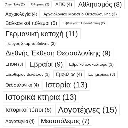
Αθλητισμός
(8)
ΑΠΘ
(4)
Άνω Πόλη
(2)
Όλυμπος
(2)
Αρχαιολογία
(4)
Αρχαιολογικό Μουσείο Θεσσαλονίκης
(3)
Βαλκανικοί πόλεμοι
(5)
Βιβλία για τη Θεσσαλονίκη
(2)
Γερμανική κατοχή
(11)
Γιώργος Σκαμπαρδώνης
(3)
Διεθνής Έκθεση Θεσσαλονίκης
(9)
Εβραίοι
(9)
ΕΠΟΝ
(3)
Εβραϊκό ολοκαύτωμα
(3)
Εμφύλιος
(4)
Ελευθέριος Βενιζέλος
(3)
Εφημερίδες
(3)
Ιστορία
(13)
Θεσσαλονικη
(4)
Ιστορικά κτήρια
(13)
Λογοτέχνες
(15)
Ιστορικοί τόποι
(6)
Μεσοπόλεμος
(7)
Λογοτεχνία
(4)