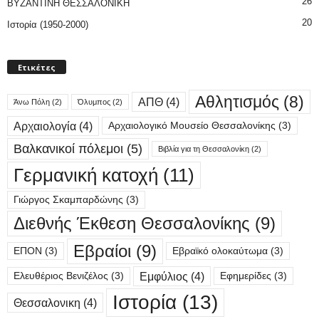
26
ΒΥΖΑΝΤΙΝΗ ΘΕΣΣΑΛΟΝΙΚΗ
20
Ιστορία (1950-2000)
Ετικέτες
Αθλητισμός
(8)
ΑΠΘ
(4)
Άνω Πόλη
(2)
Όλυμπος
(2)
Αρχαιολογία
(4)
Αρχαιολογικό Μουσείο Θεσσαλονίκης
(3)
Βαλκανικοί πόλεμοι
(5)
Βιβλία για τη Θεσσαλονίκη
(2)
Γερμανική κατοχή
(11)
Γιώργος Σκαμπαρδώνης
(3)
Διεθνής Έκθεση Θεσσαλονίκης
(9)
Εβραίοι
(9)
ΕΠΟΝ
(3)
Εβραϊκό ολοκαύτωμα
(3)
Εμφύλιος
(4)
Ελευθέριος Βενιζέλος
(3)
Εφημερίδες
(3)
Ιστορία
(13)
Θεσσαλονικη
(4)