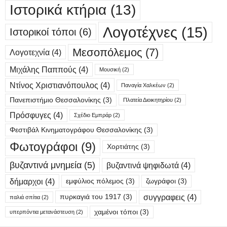
Ιστορικά κτήρια
(13)
Λογοτέχνες
(15)
Ιστορικοί τόποι
(6)
Μεσοπόλεμος
(7)
Λογοτεχνία
(4)
Μιχάλης Παππούς
(4)
Μουσική
(2)
Ντίνος Χριστιανόπουλος
(4)
Παναγία Χαλκέων
(2)
Πανεπιστήμιο Θεσσαλονίκης
(3)
Πλατεία Διοικητηρίου
(2)
Πρόσφυγες
(4)
Σχέδιο Εμπράρ
(2)
Φεστιβάλ Κινηματογράφου Θεσσαλονίκης
(3)
Φωτογράφοι
(9)
Χορτιάτης
(3)
βυζαντινά μνημεία
(5)
βυζαντινά ψηφιδωτά
(4)
δήμαρχοι
(4)
εμφύλιος πόλεμος
(3)
ζωγράφοι
(3)
συγγραφεις
(4)
πυρκαγιά του 1917
(3)
παλιά σπίτια
(2)
χαμένοι τόποι
(3)
υπερπόντια μετανάστευση
(2)