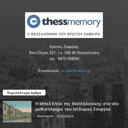
Χρίστος Ζαφείρης
Βασ.Όλγας 227, τ.κ. 546 46 Θεσσαλονίκη
τηλ.: 6972 059594
Επικοινωνία:
xr.zafir@yahoo.gr
Περισσότερα άρθρα
Η Μπελ Επόκ της Θεσσαλονίκης στο νέο
μυθιστόρημα του Ισίδωρου Ζουργού
Λογοτεχνία
02/04/2024