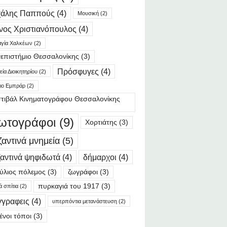
χάλης Παππούς
(4)
Μουσική
(2)
νος Χριστιανόπουλος
(4)
γία Χαλκέων
(2)
επιστήμιο Θεσσαλονίκης
(3)
Πρόσφυγες
(4)
ία Διοικητηρίου
(2)
ιο Εμπράρ
(2)
τιβάλ Κινηματογράφου Θεσσαλονίκης
ωτογράφοι
(9)
Χορτιάτης
(3)
ζαντινά μνημεία
(5)
αντινά ψηφιδωτά
(4)
δήμαρχοι
(4)
ύλιος πόλεμος
(3)
ζωγράφοι
(3)
πυρκαγιά του 1917
(3)
ά σπίτια
(2)
γγραφεις
(4)
υπερπόντια μετανάστευση
(2)
ένοι τόποι
(3)