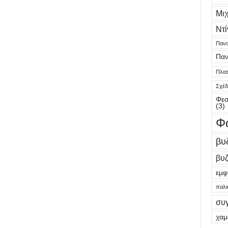
Μι
Ντί
Πανα
Παν
Πλατε
Σχέδ
Φεσ
(3)
Φ
βυ
βυζ
εμφ
παλι
συ
χαμ