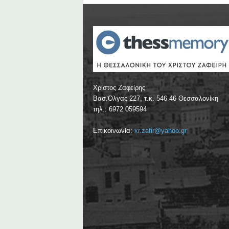
Χρίστος Ζαφείρης
Βασ.Όλγας 227, τ.κ. 546 46 Θεσσαλονίκη
τηλ.: 6972 059594
Επικοινωνία:
xr.zafir@yahoo.gr