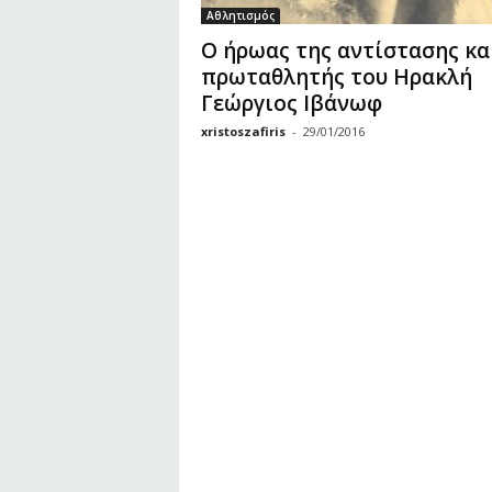
υ
Αθλητισμός
Ζ
O ήρωας της αντίστασης κα
α
πρωταθλητής του Ηρακλή
φ
Γεώργιος Ιβάνωφ
ε
ί
xristoszafiris
-
29/01/2016
ρ
η