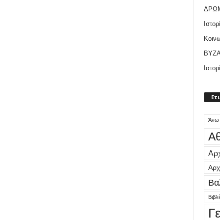
ΔΡΩ
Ιστορ
Κοιν
ΒΥΖΑ
Ιστορ
Ετ
Άνω
Αθ
Αρχ
Αρχ
Βα
Βιβλ
Γ