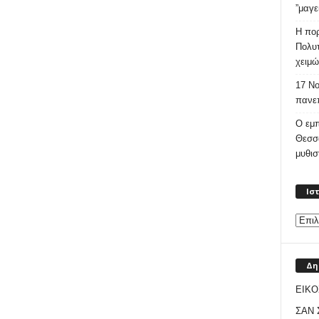
”μαγε
Η πορ
Πολυτ
χειμώ
17 Νο
πανεπ
Ο εμπ
Θεσσ
μυθι
Ισ
Δη
ΕΙΚΟ
ΣΑΝ