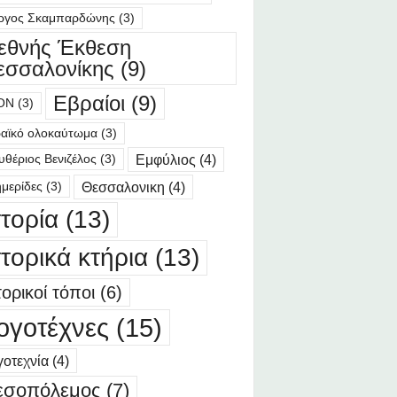
ργος Σκαμπαρδώνης
(3)
ιεθνής Έκθεση
εσσαλονίκης
(9)
Εβραίοι
(9)
ΟΝ
(3)
αϊκό ολοκαύτωμα
(3)
Εμφύλιος
(4)
υθέριος Βενιζέλος
(3)
Θεσσαλονικη
(4)
μερίδες
(3)
στορία
(13)
στορικά κτήρια
(13)
τορικοί τόποι
(6)
ογοτέχνες
(15)
οτεχνία
(4)
εσοπόλεμος
(7)