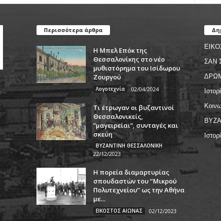
Περισσότερα άρθρα
Δη
ΕΙΚΟ
Η Μπελ Επόκ της
Θεσσαλονίκης στο νέο
ΣΑΝ 
μυθιστόρημα του Ισίδωρου
Ζουργού
ΔΡΩ
Λογοτεχνία
02/04/2024
Ιστορ
Κοινω
Τι έτρωγαν οι βυζαντινοί
Θεσσαλονικείς,
ΒΥΖΑ
”μαγειρείαι”, συνταγές και
σκεύη
Ιστορ
ΒΥΖΑΝΤΙΝΗ ΘΕΣΣΑΛΟΝΙΚΗ
22/12/2023
Η πορεία διαμαρτυρίας
σπουδαστών του ‘’Μικρού
Πολυτεχνείου’’ ως την Αθήνα
με...
ΕΙΚΟΣΤΟΣ ΑΙΩΝΑΣ
02/12/2023