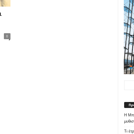
ι
0
Πρ
Η Μπε
μυθισ
Τι έτ