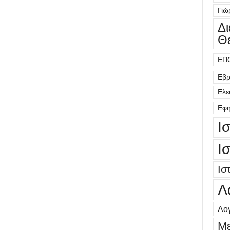
Γιώ
Δ
Θ
ΕΠ
Εβρ
Ελε
Εφη
Ι
Ι
Ισ
Λ
Λογ
Μ