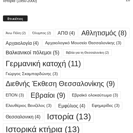
Ιστορία (1950-2000)
Ετικέτες
Αθλητισμός
(8)
ΑΠΘ
(4)
Άνω Πόλη
(2)
Όλυμπος
(2)
Αρχαιολογία
(4)
Αρχαιολογικό Μουσείο Θεσσαλονίκης
(3)
Βαλκανικοί πόλεμοι
(5)
Βιβλία για τη Θεσσαλονίκη
(2)
Γερμανική κατοχή
(11)
Γιώργος Σκαμπαρδώνης
(3)
Διεθνής Έκθεση Θεσσαλονίκης
(9)
Εβραίοι
(9)
ΕΠΟΝ
(3)
Εβραϊκό ολοκαύτωμα
(3)
Εμφύλιος
(4)
Ελευθέριος Βενιζέλος
(3)
Εφημερίδες
(3)
Ιστορία
(13)
Θεσσαλονικη
(4)
Ιστορικά κτήρια
(13)