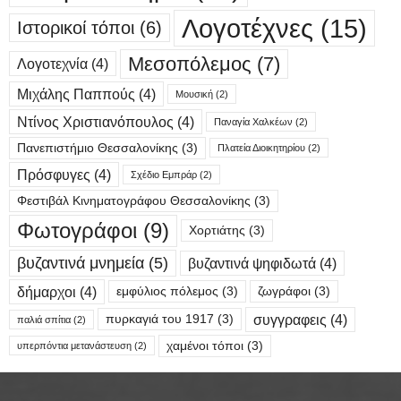
Λογοτέχνες
(15)
Ιστορικοί τόποι
(6)
Μεσοπόλεμος
(7)
Λογοτεχνία
(4)
Μιχάλης Παππούς
(4)
Μουσική
(2)
Ντίνος Χριστιανόπουλος
(4)
Παναγία Χαλκέων
(2)
Πανεπιστήμιο Θεσσαλονίκης
(3)
Πλατεία Διοικητηρίου
(2)
Πρόσφυγες
(4)
Σχέδιο Εμπράρ
(2)
Φεστιβάλ Κινηματογράφου Θεσσαλονίκης
(3)
Φωτογράφοι
(9)
Χορτιάτης
(3)
βυζαντινά μνημεία
(5)
βυζαντινά ψηφιδωτά
(4)
δήμαρχοι
(4)
εμφύλιος πόλεμος
(3)
ζωγράφοι
(3)
συγγραφεις
(4)
πυρκαγιά του 1917
(3)
παλιά σπίτια
(2)
χαμένοι τόποι
(3)
υπερπόντια μετανάστευση
(2)