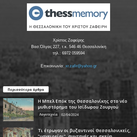
Χρίστος Ζαφείρης
Βασ.Όλγας 227, τ.κ. 546 46 Θεσσαλονίκη
τηλ.: 6972 059594
Επικοινωνία:
xr.zafir@yahoo.gr
Περισσότερα άρθρα
Η Μπελ Επόκ της Θεσσαλονίκης στο νέο
μυθιστόρημα του Ισίδωρου Ζουργού
Λογοτεχνία
02/04/2024
Τι έτρωγαν οι βυζαντινοί Θεσσαλονικείς,
”μαγειρείαι”, συνταγές και σκεύη